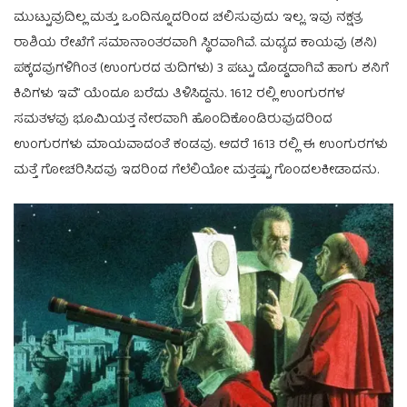
ಮುಟ್ಟುವುದಿಲ್ಲ ಮತ್ತು ಒಂದಿನ್ನೂದರಿಂದ ಚಲಿಸುವುದು ಇಲ್ಲ. ಇವು ನಕ್ಷತ್ರ
ರಾಶಿಯ ರೇಖೆಗೆ ಸಮಾನಾಂತರವಾಗಿ ಸ್ಥಿರವಾಗಿವೆ. ಮಧ್ಯದ ಕಾಯವು (ಶನಿ)
ಪಕ್ಕದವುಗಳಿಗಿಂತ (ಉಂಗುರದ ತುದಿಗಳು) 3 ಪಟ್ಟು ದೊಡ್ಡದಾಗಿವೆ ಹಾಗು ಶನಿಗೆ
ಕಿವಿಗಳು ಇವೆ” ಯೆಂದೂ ಬರೆದು ತಿಳಿಸಿದ್ದನು. 1612 ರಲ್ಲಿ ಉಂಗುರಗಳ
ಸಮತಳವು ಭೂಮಿಯತ್ತ ನೇರವಾಗಿ ಹೊಂದಿಕೊಂಡಿರುವುದರಿಂದ
ಉಂಗುರಗಳು ಮಾಯವಾದಂತೆ ಕಂಡವು. ಆದರೆ 1613 ರಲ್ಲಿ ಈ ಉಂಗುರಗಳು
ಮತ್ತೆ ಗೋಚರಿಸಿದವು ಇದರಿಂದ ಗೆಲೆಲಿಯೋ ಮತ್ತಷ್ಟು ಗೊಂದಲಕೀಡಾದನು.