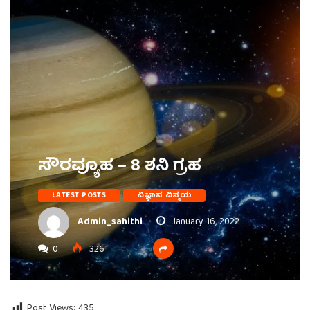
ಸೌರವ್ಯೂಹ – 8 ಶನಿ ಗ್ರಹ
LATEST POSTS
ವಿಜ್ಞಾನ ವಿಸ್ಮಯ
Admin_sahithi
January 16, 2022
0
326
Post Views:
435