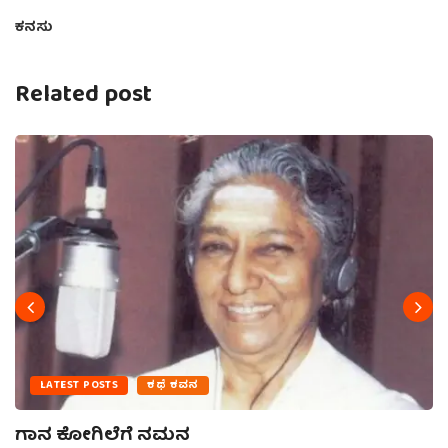
ಕನಸು
Related post
LATEST POSTS
ಕಥೆ ಕವನ
ಗಾನ ಕೋಗಿಲೆಗೆ ನಮನ