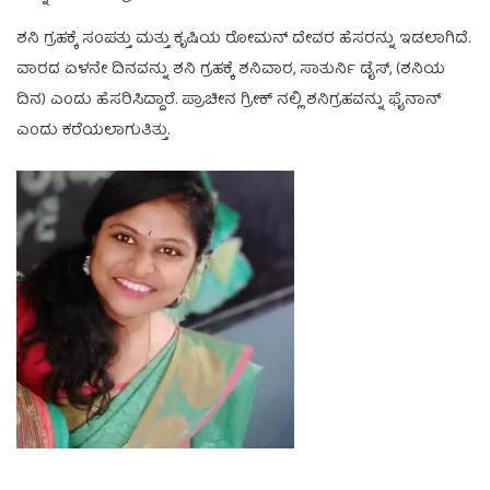
ಶನಿ ಗ್ರಹಕ್ಕೆ ಸಂಪತ್ತು ಮತ್ತು ಕೃಷಿಯ ರೋಮನ್ ದೇವರ ಹೆಸರನ್ನು ಇಡಲಾಗಿದೆ.
ವಾರದ ಏಳನೇ ದಿನವನ್ನು ಶನಿ ಗ್ರಹಕ್ಕೆ ಶನಿವಾರ, ಸಾತುರ್ನಿ ಡೈಸ್, (ಶನಿಯ
ದಿನ) ಎಂದು ಹೆಸರಿಸಿದ್ದಾರೆ. ಪ್ರಾಚೀನ ಗ್ರೀಕ್ ನಲ್ಲಿ ಶನಿಗ್ರಹವನ್ನು ಫೈನಾನ್
ಎಂದು ಕರೆಯಲಾಗುತಿತ್ತು.