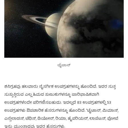
ಟೈಟಾನ್
ಶನಿಗ್ರಹವು ಹಲವಾರು ನೈಸರ್ಗಿಕ ಉಪಗ್ರಹಗಳನ್ನು ಹೊಂದಿದೆ. ಇದರ ಸುತ್ತ
ಸುತ್ತುತ್ತಿರುವ ಎಲ್ಲ ಹಿಮದ ತುಣುಕುಗಳನ್ನೂ ಪಾರಿಭಾಷಿಕವಾಗಿ
ಉಪಗ್ರಹಗಳೆಂದೇ ಪರಿಗಣಿಸಬಹುದು. ಇದಲ್ಲದೆ 83 ಉಪಗ್ರಹಗಳಲ್ಲಿ 53
ಉಪಗ್ರಹಗಳು ಔಪಚಾರಿಕ ಹೆಸರುಗಳನ್ನೂ ಹೊಂದಿದೆ. “ಟೈಟಾನ್, ಮಿಮಾಸ್,
ಎನ್ಸೆಲಾಡಸ್, ಟೆಥಿಸ್, ಡಿಯೋನ್, ರಿಯಾ, ಹೈಪರಿಯನ್, ಲಾಪೆಟಸ್, ಫೋಬೆ
ಇನ್ನು ಮುಂತಾದವು ಇದರ ಹೆಸರುಗಳು.