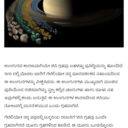
ಉಂಗುರದ ಕಾರಣವಾಗಿಯೇ ಶನಿ ಗ್ರಹವು ಬಹಳಷ್ಟು ಪ್ರಸಿದ್ದಿಯನ್ನು ಹೊಂದಿದೆ.
1610 ರಲ್ಲಿ ಮೊದಲ ಬಾರಿಗೆ ಗೆಲೆಲಿಯೋ ತನ್ನ ದೂರದರ್ಶಕದ ಸಹಾಯದಿಂದ
ಈ ಉಂಗುರಗಳನ್ನು ವೀಕ್ಷಿಸಿದನು. ಈ ಉಂಗುರಗಳು ಮುಖ್ಯವಾಗಿ ಮಂಜಿನ
ಪುಡಿಯಿಂದ ರಚಿತವಾಗಿದ್ದು. ಸ್ವಲ್ಪ ಕಲ್ಲಿನ ಚೂರುಗಳು ಹಾಗು ದೂಳು ಸಹ
ಇವುಗಳಲ್ಲಿ ಕಂಡು ಬರುತ್ತದೆ. ಈ ಉಂಗುರಗಳ ಕಾರಣದಿಂದ ಶನಿಯು
ನೋಟದಲ್ಲಿ ಮನಸೆಳೆಯುವ ಒಂದು ಗ್ರಹವಾಗಿದೆ.
ಗೆಲೆಲಿಯೋ ತನ್ನ ಪತ್ರದಲ್ಲಿ ಟಸ್ಕನಿಯ ರಾಜನಿಗೆ “ಶನಿ ಗ್ರಹವು ಒಂದೇ
ಗ್ರಹವಾಗಿರದೆ ಮೂರು ಗ್ರಹಗಳಿಂದ ಕೂಡಿದೆ. ಈ ಮೂರು ಒಂದನ್ನೊಂದು