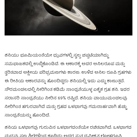
ಶನಿಯು ಭೂಮಿಯಂತೆಯೇ ಧ್ರುವಗಳಲ್ಲಿ ಸ್ವಲ್ಪ ಚಪ್ಪಟೆಯಾಗಿದ್ದು
ಸಮಭಾಜಕದಲ್ಲಿ ಉಬ್ಬಿಕೊಂಡಿದೆ. ಈ ಆಕಾರಕ್ಕೆ ಅದರ ಅನಿಲರೂಪ ಮತ್ತು
ತ್ವರಿತವಾದ ಅಕ್ಷೀಯ ಪರಿಭ್ರಮಣಗಳು ಕಾರಣ. ಉಳಿದ ಅನಿಲ ರೂಪಿ ಗ್ರಹಗಳು
ಈ ರೀತಿಯ ಆಕಾರವನ್ನು ಹೊಂದಿದ್ದರು ಶನಿಯಲ್ಲಿ ಇದು ಎದ್ದು ಕಾಣುತ್ತದೆ.
ಸೌರಮಂಡಲದಲ್ಲಿ ನೀರಿಗಿಂತ ಕಡಿಮೆ ಸಾಂದ್ರತೆಯುಳ್ಳ ಏಕೈಕ ಗ್ರಹ ಶನಿ. ಇದರ
ಸರಾಸರಿ ಸಾಂದ್ರತೆಯು ನೀರಿನ 69% ರಷ್ಟಿದೆ. ಶನಿಯ ವಾಯುಮಂಡಲವು
ನೀರಿಗಿಂತ ಹಗುರವಾಗಿದೆ ಮತ್ತು ಗ್ರಹದ ಒಳಭಾಗವು ಗಮನಾರ್ಹವಾಗಿ ಹೆಚ್ಚು
ಸಾಂದ್ರತೆಯನ್ನು ಹೊಂದಿದೆ.
ಶನಿಯ ಒಳಭಾಗವು ಗುರುವಿನ ಒಳಭಾಗದಂತೆಯೇ ರಚಿತವಾಗಿದೆ. ಒಳಭಾಗದ
ಮಧ್ಯವು ಸಣ್ಣ ಶಿಲೆಗಳಿಂದ ಕೂಡಿದ್ದು ಅದರ ಸುತ್ತ ದ್ರವೀಕೃತ ಲೋಹರೂಪಿ