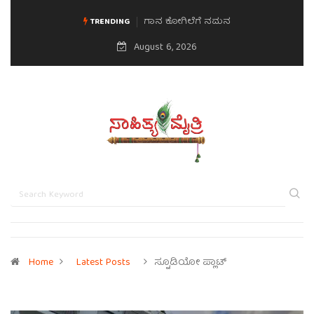
ಗಾನ ಕೋಗಿಲೆಗೆ ನಮನ
ಮನಸಿನ ಸವಿಭಾವ
TRENDING
August 6, 2026
Home
Latest Posts
ಸ್ಟೂಡಿಯೋ ಪ್ಲಾಟ್