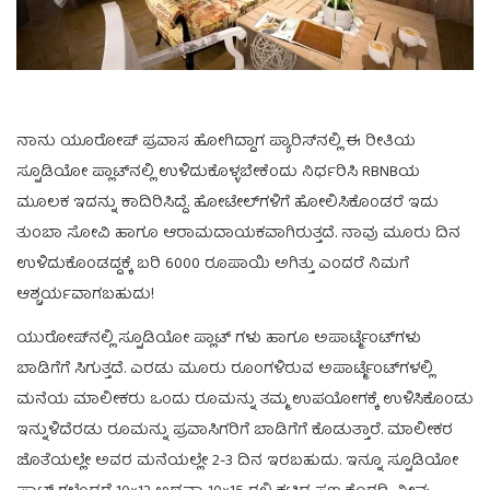
ನಾನು ಯೂರೋಪ್ ಪ್ರವಾಸ ಹೋಗಿದ್ದಾಗ ಪ್ಯಾರಿಸ್‌ನಲ್ಲಿ ಈ ರೀತಿಯ
ಸ್ಟೂಡಿಯೋ ಪ್ಲಾಟ್‌ನಲ್ಲಿ ಉಳಿದುಕೊಳ್ಳಬೇಕೆಂದು ನಿರ್ಧರಿಸಿ RBNBಯ
ಮೂಲಕ ಇದನ್ನು ಕಾದಿರಿಸಿದ್ದೆ. ಹೋಟೇಲ್‌ಗಳಿಗೆ ಹೋಲಿಸಿಕೊಂಡರೆ ಇದು
ತುಂಬಾ ಸೋವಿ ಹಾಗೂ ಆರಾಮದಾಯಕವಾಗಿರುತ್ತದೆ. ನಾವು ಮೂರು ದಿನ
ಉಳಿದುಕೊಂಡದ್ದಕ್ಕೆ ಬರಿ 6000 ರೂಪಾಯಿ ಅಗಿತ್ತು ಎಂದರೆ ನಿಮಗೆ
ಆಶ್ಚರ್ಯವಾಗಬಹುದು!
ಯುರೋಪ್‌ನಲ್ಲಿ ಸ್ಟೂಡಿಯೋ ಪ್ಲಾಟ್ ಗಳು ಹಾಗೂ ಅಪಾರ್ಟ್ಮೆಂಟ್‌ಗಳು
ಬಾಡಿಗೆಗೆ ಸಿಗುತ್ತದೆ. ಎರಡು ಮೂರು ರೂಂಗಳಿರುವ ಅಪಾರ್ಟ್ಮೆಂಟ್‌ಗಳಲ್ಲಿ
ಮನೆಯ ಮಾಲೀಕರು ಒಂದು ರೂಮನ್ನು ತಮ್ಮ ಉಪಯೋಗಕ್ಕೆ ಉಳಿಸಿಕೊಂಡು
ಇನ್ನುಳಿದೆರಡು ರೂಮನ್ನು ಪ್ರವಾಸಿಗರಿಗೆ ಬಾಡಿಗೆಗೆ ಕೊಡುತ್ತಾರೆ. ಮಾಲೀಕರ
ಜೊತೆಯಲ್ಲೇ ಅವರ ಮನೆಯಲ್ಲೇ 2-3 ದಿನ ಇರಬಹುದು. ಇನ್ನೂ ಸ್ಟೂಡಿಯೋ