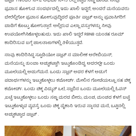
ಪ್ಲಾಟ್ ಗಳೆಂದರೆ 10×12 ಅಥವಾ 10×15 ರಲ್ಲಿ ಕಟ್ಟಿದ ಸಣ್ಣ ಕೊಠಡಿ. ನೀವು
ಪ್ರವಾಸ ಹೋಗುವ ಸಂದರ್ಭದಲ್ಲಿ ಇದು ಖಾಲಿ ಇದ್ದರೆ, ಅಂದರೆ ಮನೆಯವರು
ಬೇರೆಲ್ಲಿಗೋ ಪ್ರವಾಸ ಹೋಗುವುದ್ದಿದರೆ ಪೂರ್ತಿ ಪ್ಲಾಟ್ ಅನ್ನು ಪ್ರವಾಸಿಗರಿಗೆ
ಬಾಡಿಗೆ ಕೊಟ್ಟು ಹೋಗುತ್ತಾರೆ. ಅಲ್ಲಿರುವ ಎಲ್ಲಾ ವಸ್ತುಗಳನ್ನು ನೀವು
ಉಪಯೋಗಿಸಿಕೊಳ್ಳಬಹುದು. ಇದು ಖಾಲಿ ಇದ್ದರೆ RBNB ಯಂತಹ ರೂಮ್
ಕಾದಿರಿಸುವ ಬಗ್ಗೆ ಜಾಲತಾಣಗಳಲ್ಲಿ ತಿಳಿಯುತ್ತದೆ.
ನಾವು ಕಾದಿರಿಸಿದ್ದ ಸ್ಟೂಡಿಯೋ ಪ್ಲಾಟ್ ನ ಮಾಲೀಕ ಅರೇಬಿಯನ್,
ಮನೆಯನ್ನು ತುಂಬಾ ಅಚ್ಚುಕಟ್ಟಾಗಿ ಇಟ್ಟುಕೊಂಡಿದ್ದ. ಅದರಲ್ಲೇ ಒಂದು
ಮೂಲೆಯಲ್ಲಿ ಅಡುಗೆಮನೆ. ಒಂದು ಸ್ಲಾಬ್ ಅದರ ಕೆಳಗೆ ಅಡುಗೆ
ಪದಾರ್ಥಗಳನ್ನು ಇಟ್ಟುಕೊಳ್ಳಲು ಕಬೋರ್ಡ್. ಮೇಲಿನ ಗೋಡೆಯಲ್ಲೂ ಸಹ ಚಿಕ್ಕ
ಕಬೋರ್ಡ್. ಒಂದು ಚಿಕ್ಕ ವಿದ್ಯುತ್ ಒಲೆ, ಸ್ಲಾಬಿನ ಒಂದು ಮೂಲೆಯಲ್ಲಿ ಓವನ್
,ಬಟ್ಟೆ ಇಟ್ಟುಕೊಳ್ಳಲು ಒಂದು ಸಣ್ಣ ಮರದ ಬೀರು, ಮಂಚ, ಮಂಚದ ಕೆಳಗೆ ಬಟ್ಟೆ
ಇಟ್ಟುಕೊಳ್ಳುವ ವ್ಯವಸ್ತೆ, ಒಂದು ಚಿಕ್ಕ ಪೈಕಾನಿ ಇರುವ ಸ್ನಾನದ ಮನೆ, ಒಟ್ಟಿನಲ್ಲಿ
ಅಚ್ಚುಕಟ್ಟಾದ ಪ್ಲಾಟ್ .