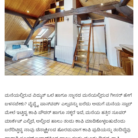
ಮನೆಯಲ್ಲಿರುವ ವಿದ್ಯುತ್ ಒಲೆ ಹಾಗೂ ಸ್ನಾನದ ಮನೆಯಲ್ಲಿರುವ ಗೀಸರ್ ಹೇಗೆ
ಬಳಸಬೇಕು? ವೈಫ್ವೈ ಪಾಸ್‌ವರ್ಡ್ ಎಲ್ಲವನ್ನು ಬರೆದು ಅಡುಗೆ ಮನೆಯ ಸ್ಲಾಬ್
ಮೇಲೆ ಇಟ್ಟಿದ್ದ. ಕಾಫಿ ಪೌಡರ್ ಹಾಗೂ ಸಕ್ಕರೆ ಇದೆ, ಮನೆಯ ಹತ್ತಿರ ಸೂಪರ್
ಮಾರ್ಕೆಟ್ ಎಲ್ಲಿದೆ, ಅಲ್ಲಿಂದ ಹಾಲು ತಂದು ಕಾಫಿ ಮಾಡಿಕೊಳ್ಳಬಹುದೆಂದು
ಬರೆದಿಟ್ಟಿದ್ದ. ನಾವು ಡೆನ್ಮಾರ್ಕ್ನಿಂದ ಹೊರಡುವಾಗ ಕಾಫಿ ಪುಡಿಯನ್ನು ತಂದಿದ್ದೆವು