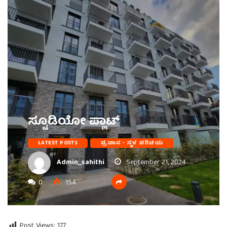
ಸ್ಟೂಡಿಯೋ ಪ್ಲಾಟ್
LATEST POSTS
ಪ್ರವಾಸ - ಸ್ಥಳ ಪರಿಚಯ
Admin_sahithi
September 21, 2024
0
154
Post Views:
177