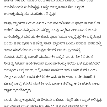
ಹಾಗಾಗಿ ಸೂಪರ್ ಬಜಾರ್‌ನಿಂದ ಹಾಲು ತಂದು ಮೂರು ದಿನವು ಕಾಫಿ
ಮಾಡಿಕೊಂಡು ಕುಡಿದಿದ್ದೆವು. ಅಷ್ಟೇ ಅಲ್ಲಾ ಒಂದು ದಿನ ಒಗ್ಗರಣೆ
ಅವಲಕ್ಕಿಯನ್ನು ಸಹ ಮಾಡಿಕೊಂಡಿದ್ದೆವು!
ನಾವು ಪ್ಯಾರಿಸ್‌ಗೆ ಬರುವ ಎರಡು ದಿನ ಮೊದಲಿಂದಲೂ ಫ್ಲಾಟ್ ನ ಮಾಲೀಕ
ಅರೇಬಿಯನ್ ನಮ್ಮ ಸಂಪರ್ಕದಲ್ಲಿದ್ದ. ನಾವು ಪ್ಯಾರಿಸ್ ತಲುಪಿದಾಗ ಅವನು
ಮನೆಯಲ್ಲಿದ್ದರೆ ಮನೆಯ ಕೀ ಕೊಡುವುದಾಗಿಯೂ ಇಲ್ಲದ್ದಿದ್ದರೆ ಕೀ ಎಲ್ಲಿರುತ್ತದೆ
ಎಂದು ಹೇಳುವುದಾಗಿ ಹೇಳಿದ್ದ. ನಾವು ಪ್ಯಾರಿಸ್‌ಗೆ ಬಂದು ಶರವಣ ಭವನದಲ್ಲಿ
ಊಟ ಮಾಡಿಕೊಂಡು ಬರುವುದರೊಳಗೆ ಅವನು ಪ್ರವಾಸಕ್ಕೆ
ಹೊರಡುವವನಿದ್ದ. ಹಾಗಾಗಿ ಮನೆಯ ಕೀ ಎಲ್ಲಿದೆ ಎಂದು ಹೀಗೆ ವಿವರಣೆ
ನೀಡಿದ್ದ. ಸಿಕ್ರೇಟ್ ಅಂಕಿಗಳಿರುವ ಮುಂಬಾಗಿಲನ್ನು ತೆರೆದು ಒಳ ಪ್ರವೇಶಿಸಿದರೆ
ಅಲ್ಲೊಂದು ಚಿಕ್ಕ ಹಾಲ್, ಅಲ್ಲಿ ಒಂದು ಕಾರ್ಪೆಟ್ ಇದೆ, ಅದರ ಕೆಳಗೆ ಒಂದು
ಟೇಪು ಅಂಟಿಸಿದೆ, ಅದರ ಕೆಳಗಡೆ ಕೀ ಇದೆ, ಈ ಕೀ ಇಂದ 12ನೇ ನಂಬರಿನ
ಪೋಸ್ಟ್ ಬಾಕ್ಸ್ ತೆರೆದರೆ ಮನೆ ಕೀ ಇರುವುದಾಗಿ ತಿಳಿಸಿದ್ದ. ಆ ಕೀ ಪಡೆದು ನಾವು
ಫ್ಲಾಟ್ ಪ್ರವೇಶಿಸಿದ್ದೆವು.
ಒಂದು ದೊಡ್ಡ ಕಟ್ಟಡದಲ್ಲಿ ಈ ರೀತಿಯ ಏಳೆಂಟು ಸ್ಟೂಡಿಯೋ ಫ್ಲಾಟ್ ಗಳಿದ್ದವು.
ಅಚ್ಚುಕಟ್ಟಾದ ಫ್ಲಾಟ್, ನಮ್ಮಲೆಲ್ಲಾ 40×60 ಸೈಟಿನಲ್ಲಿ ಮನೆಕಟ್ಟಿಸಿದರು