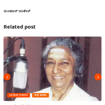
ತುಂಕೂರ್ ಸಂಕೇತ್
Related post
LATEST POSTS
ಕಥೆ ಕವನ