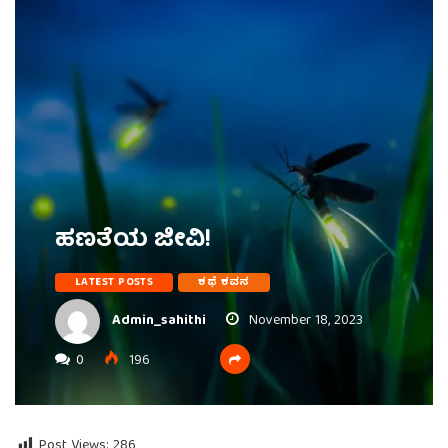
ಹಣತೆಯ ಜೀವಿ!
LATEST POSTS
ಕಥೆ ಕವನ
Admin_sahithi
November 18, 2023
0
196
Post Views:
286