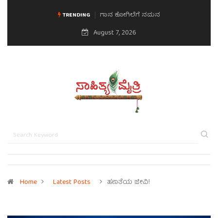
ಗಾನ ಕೋಗಿಲೆಗೆ ನಮನ
ಮನಸಿನ ಸವಿಭಾವ
TRENDING
August 7, 2026
Home
Latest Posts
ಹಣತೆಯ ಜೀವಿ!