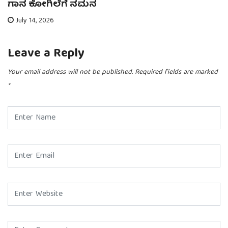
ಗಾನ ಕೋಗಿಲೆಗೆ ನಮನ
July 14, 2026
Leave a Reply
Your email address will not be published.
Required fields are marked
*