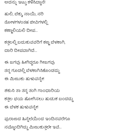
ಅದನ್ನು ಇಟ್ಟು ಕಳಿಸಿದ್ದಾನೆ!
ಹುಲಿ, ಬೆಕ್ಕು, ನಾಯಿ, ನರಿ
ತೋಳಗಳಂತಹ ಜೀವಿಗಳಲ್ಲಿ
ಕಣ್ಣಾಲಿಯಲಿ ದೀಪ…
ಕತ್ತಲಲ್ಲಿ ಬದುಕುವವರಿಗೆ ಕಣ್ಣ ಬೆಳಕಾಗಿ,
ದಾರಿ ದೀಪವಾಗಿದೆ…
ಈ ಜಗವು ಹೀಗಿದ್ದರೂ ಗೀಜಗವು
ತನ್ನ ಗೂಡಲ್ಲಿ ಬೆಳಕಾಗಿಸಿಕೊಂಡದ್ದು
ಈ ಮಿಣುಕು ಹುಳುವನ್ನೇ!
ಶಕುನಿ ತಾ ತನ್ನ ತಂಗಿ ಗಾಂಧಾರಿಯ
ಕತ್ತಲ ಭಯ ಹೋಗಿಸಲು ಹುಡುಕ ಬಂದದ್ದು
ಈ ಬೆಳಕ ಹುಳುವನ್ನೇ!
ಪುರಾಣದ ಹಿನ್ನೆಲೆಯಿಂದ ಇಂದಿನವರೆಗೂ
ನಮ್ಮೊಂದಿಗಿದ್ದು ಮಿಣುಕುತ್ತಲೇ ಇವೆ…