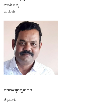
ಮಾಡಿ ನನ್ನ
ಮರುಳು!
ಪರಮೇಶ್ವರಪ್ಪ ಕುದರಿ
ಚಿತ್ರದುರ್ಗ