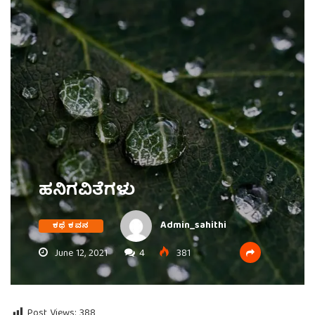
ಹನಿಗವಿತೆಗಳು
Admin_sahithi
ಕಥೆ ಕವನ
June 12, 2021
4
381
Post Views:
388