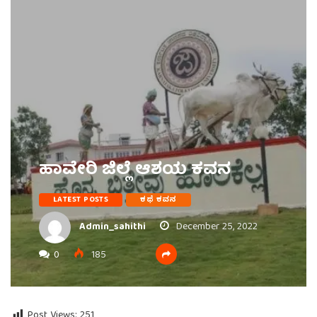
ಹಾವೇರಿ ಜಿಲ್ಲೆ ಆಶಯ ಕವನ
LATEST POSTS
ಕಥೆ ಕವನ
Admin_sahithi
December 25, 2022
0
185
Post Views:
251