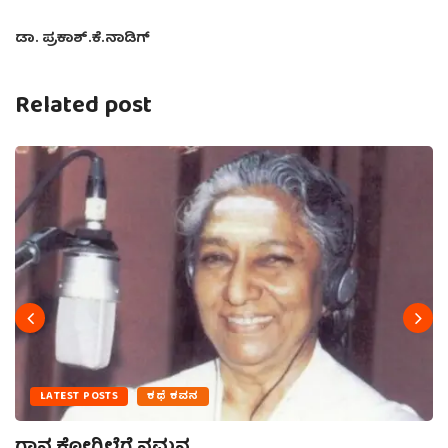
ಡಾ. ಪ್ರಕಾಶ್.ಕೆ.ನಾಡಿಗ್
Related post
LATEST POSTS
ಕಥೆ ಕವನ
ಗಾನ ಕೋಗಿಲೆಗೆ ನಮನ