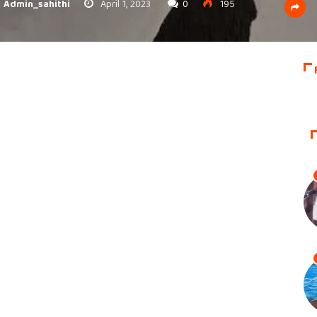
Admin_sahithi
April 1, 2023
0
195