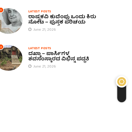
3
LATEST POSTS
ರಾಷ್ಟ್ರಕವಿ ಕುವೆಂಪು ಒಂದು ಕಿರು
ನೋಟ – ಪುಸ್ತಕ ಪರಿಚಯ
June 21, 2026
4
LATEST POSTS
ದಖ್ಮಾ – ಪಾರ್ಸಿಗಳ
ಶವಸಂಸ್ಕಾರದ ವಿಭಿನ್ನ ಪದ್ಧತಿ
June 21, 2026