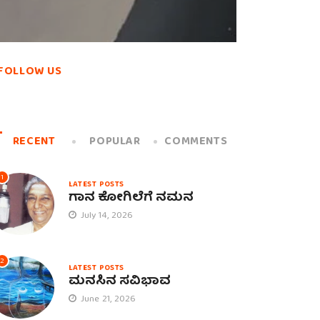
FOLLOW US
RECENT
POPULAR
COMMENTS
1
LATEST POSTS
ಗಾನ ಕೋಗಿಲೆಗೆ ನಮನ
July 14, 2026
2
LATEST POSTS
ಮನಸಿನ ಸವಿಭಾವ
June 21, 2026