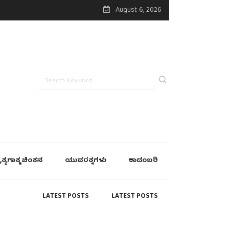
August 6, 2026
್ರತ್ಯಗಾತ್ಮ ಚಿಂತನ
ಯುವರತ್ನಗಳು
ಕಾದಂಬರಿ
LATEST POSTS
LATEST POSTS