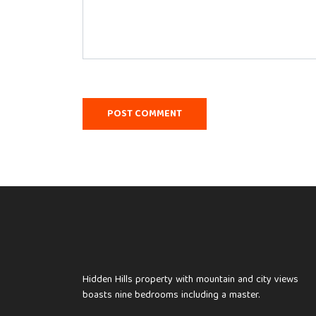
Hidden Hills property with mountain and city views
boasts nine bedrooms including a master.