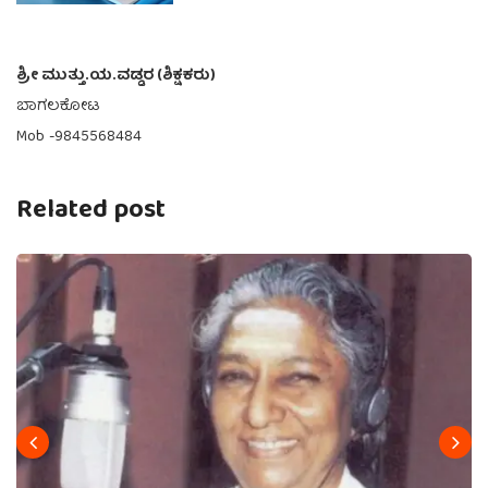
ಶ್ರೀ ಮುತ್ತು.ಯ.ವಡ್ಡರ (ಶಿಕ್ಷಕರು)
ಬಾಗಲಕೋಟ
Mob -9845568484
Related post