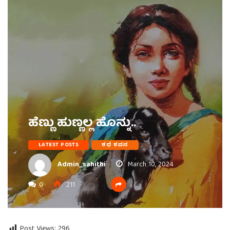
ಹೆಣ್ಣು ಹುಣ್ಣಲ್ಲ ಹೊನ್ನು..
LATEST POSTS
ಕಥೆ ಕವನ
Admin_sahithi
March 10, 2024
0
211
Post Views:
296