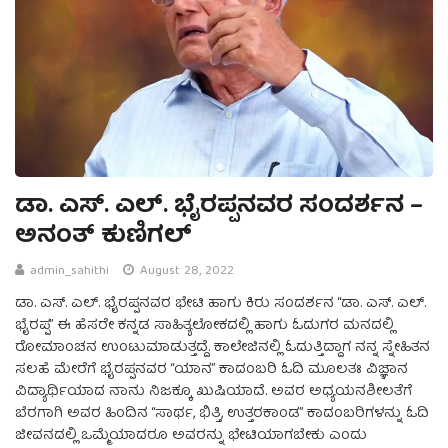
ಡಾ. ಎಸ್. ಎಲ್. ಭೈರಪ್ಪನವರ ಸಂದರ್ಶನ –
ಅನಂತ್ ಕುಣಿಗಲ್
admin_sahithi
August 28, 2022
ಡಾ. ಎಸ್. ಎಲ್. ಭೈರಪ್ಪನವರ ಭೇಟಿ ಹಾಗು ಕಿರು ಸಂದರ್ಶನ “ಡಾ. ಎಸ್. ಎಲ್.
ಭೈರಪ್ಪ” ಈ ಹೆಸರೇ ಕನ್ನಡ ಸಾಹಿತ್ಯಲೋಕದಲ್ಲಿ ಹಾಗು ಓದುಗರ ಮನದಲ್ಲಿ
ರೋಮಾಂಚನ ಉಂಟುಮಾಡುತ್ತದ್ದೆ. ಕಾಲೇಜಿನಲ್ಲಿ ಓದುತ್ತಿದ್ದಾಗ ನನ್ನ ಸ್ನೇಹಿತನ
ಸಲಹೆ ಮೇರೆಗೆ ಭೈರಪ್ಪನವರ “ಯಾನ” ಕಾದಂಬರಿ ಓದಿ ಮೂಲತಃ ವಿಜ್ಞಾನ
ವಿದ್ಯಾರ್ಥಿಯಾದ ನಾನು ನಿಜಕ್ಕೂ ಖುಷಿಯಾದೆ. ಅವರ ಅಧ್ಯಯನಶೀಲತೆಗೆ
ಬೆರಗಾಗಿ ಅವರ ಹಿಂದಿನ “ಸಾರ್ಥ, ಭಿತ್ತಿ, ಉತ್ತರಕಾಂಡ” ಕಾದಂಬರಿಗಳನ್ನು ಓದಿ
ಜೀವನದಲ್ಲಿ ಒಮ್ಮೆಯಾದರೂ ಅವರನ್ನು ಭೇಟಿಯಾಗಬೇಕು ಎಂದು