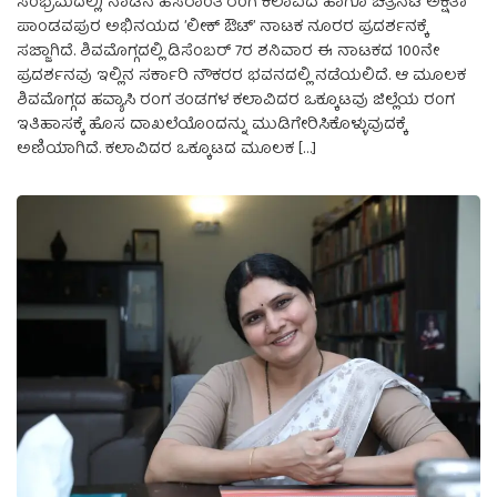
ಸಂಭ್ರಮದಲ್ಲಿ) ನಾಡಿನ ಹೆಸರಾಂತ ರಂಗ ಕಲಾವಿದೆ ಹಾಗೂ ಚಿತ್ರನಟಿ ಅಕ್ಷತಾ
ಪಾಂಡವಪುರ ಅಭಿನಯದ ʼಲೀಕ್‌ ಔಟ್‌ʼ ನಾಟಕ ನೂರರ ಪ್ರದರ್ಶನಕ್ಕೆ
ಸಜ್ಜಾಗಿದೆ. ಶಿವಮೊಗ್ಗದಲ್ಲಿ ಡಿಸೆಂಬರ್ 7ರ ಶನಿವಾರ ಈ ನಾಟಕದ 100ನೇ
ಪ್ರದರ್ಶನವು ಇಲ್ಲಿನ ಸರ್ಕಾರಿ ನೌಕರರ ಭವನದಲ್ಲಿ ನಡೆಯಲಿದೆ. ಆ ಮೂಲಕ
ಶಿವಮೊಗ್ಗದ ಹವ್ಯಾಸಿ ರಂಗ ತಂಡಗಳ ಕಲಾವಿದರ ಒಕ್ಕೂಟವು ಜಿಲ್ಲೆಯ ರಂಗ
ಇತಿಹಾಸಕ್ಕೆ ಹೊಸ ದಾಖಲೆಯೊಂದನ್ನು ಮುಡಿಗೇರಿಸಿಕೊಳ್ಳುವುದಕ್ಕೆ
ಅಣಿಯಾಗಿದೆ. ಕಲಾವಿದರ ಒಕ್ಕೂಟದ ಮೂಲಕ […]