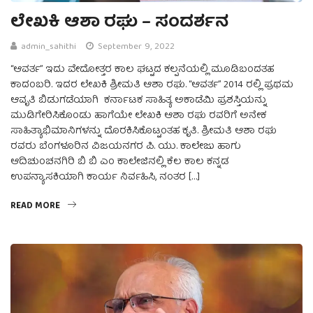
ಲೇಖಕಿ ಆಶಾ ರಘು – ಸಂದರ್ಶನ
admin_sahithi
September 9, 2022
“ಆವರ್ತ” ಇದು ವೇದೋತ್ತರ ಕಾಲ ಘಟ್ಟದ ಕಲ್ಪನೆಯಲ್ಲಿ ಮೂಡಿಬಂದತಹ
ಕಾದಂಬರಿ. ಇದರ ಲೇಖಕಿ ಶ್ರೀಮತಿ ಆಶಾ ರಘು. “ಆವರ್ತ” 2014 ರಲ್ಲಿ ಪ್ರಥಮ
ಆವೃತಿ ಬಿಡುಗಡೆಯಾಗಿ ಕರ್ನಾಟಕ ಸಾಹಿತ್ಯ ಅಕಾಡೆಮಿ ಪ್ರಶಸ್ತಿಯನ್ನು
ಮುಡಿಗೇರಿಸಿಕೊಂಡು ಹಾಗೆಯೇ ಲೇಖಕಿ ಆಶಾ ರಘು ರವರಿಗೆ ಅನೇಕ
ಸಾಹಿತ್ಯಾಭಿಮಾನಿಗಳನ್ನು ದೊರಕಿಸಿಕೊಟ್ಟಂತಹ ಕೃತಿ. ಶ್ರೀಮತಿ ಆಶಾ ರಘು
ರವರು ಬೆಂಗಳೂರಿನ ವಿಜಯನಗರ ಪಿ. ಯು. ಕಾಲೇಜು ಹಾಗು
ಆದಿಚುಂಚನಗಿರಿ ಬಿ ಬಿ ಎಂ ಕಾಲೇಜಿನಲ್ಲಿ ಕೆಲ ಕಾಲ ಕನ್ನಡ
ಉಪನ್ಯಾಸಕಿಯಾಗಿ ಕಾರ್ಯ ನಿರ್ವಹಿಸಿ, ನಂತರ […]
READ MORE