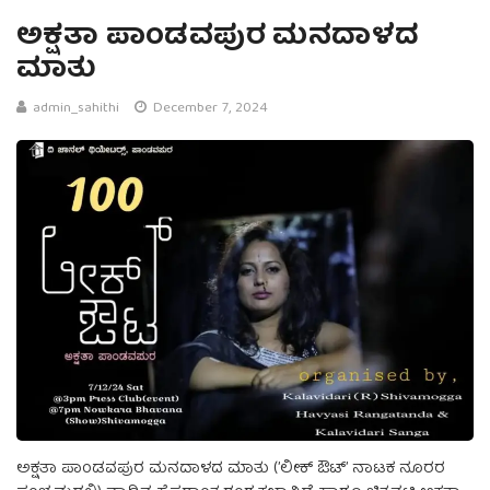
ಅಕ್ಷತಾ ಪಾಂಡವಪುರ ಮನದಾಳದ
ಮಾತು
admin_sahithi
December 7, 2024
ಅಕ್ಷತಾ ಪಾಂಡವಪುರ ಮನದಾಳದ ಮಾತು (ʼಲೀಕ್‌ ಔಟ್‌ʼ ನಾಟಕ ನೂರರ