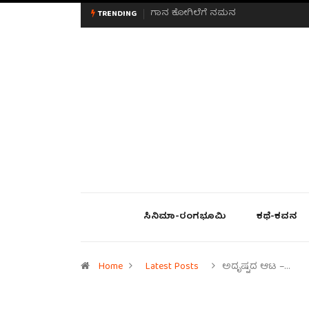
ಮನಸಿನ ಸವಿಭಾವ
TRENDING
ಸಿನಿಮಾ-ರಂಗಭೂಮಿ
ಕಥೆ-ಕವನ
Home
Latest Posts
ಅದೃಷ್ಟದ ಆಟ –…