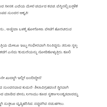
 ಸೀಸಕ. ಎದೆಯ ಮೇಲೆ ಚರ್ಮದ ಕವಚ. ಬೆನ್ನಿನಲ್ಲಿ ಬತ್ತಳಿಕೆ
ರೂಪದ ಸುಂದರ ಆಕೃತಿ!
್ದನು… ಅಷ್ಟೆ!ಬಾ ಒಳಕ್ಕೆ ಹೋಗೋಣ. ಬೇಟೆಗೆ ಹೊರಟಿರುವ
ತಿಯ ಮೇಲೂ ಇಟ್ಟು ಗಂಭೀರವಾಗಿ ನಿಂತಿದ್ದನು. ತರುಣ ಸ್ವಲ್ಪ
ಗೆ ಎಸೆದು ‘ಕುದುರೆಯನ್ನು ನೋಡಿಕೊಳ್ಳುತ್ತಿರು. ಕೂಲಿ
ದ್ದಾಗಿ ಇಲ್ಲಿಗೆ ಬಂದಿದ್ದೇನೆ.”
ಸುಂದರವಾದ ಕುದುರೆ- ಶಿಲಾವಿಗ್ರಹದಂತೆ ಸ್ಥಿರವಾಗಿ
ಿಂದ ಮಾಡಿದ ಜೀನು, ಲಗಾಮು ಕೂಡ ಸ್ವರ್ಣಾಲಂಕೃತವಾದದ್ದು.
 ಸುತ್ತಲೂ ದೃಷ್ಟಿಹರಿಸಿದ. ಸದ್ದಡಗಿದ ನಡುಹಗಲು.