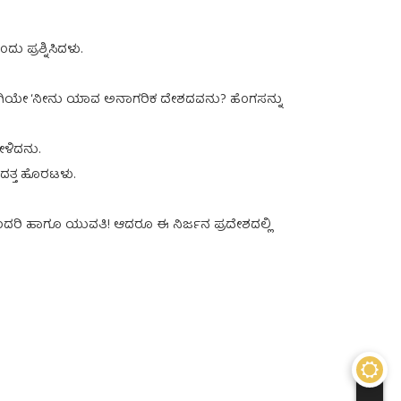
ಪ್ರಶ್ನಿಸಿದಳು.
ಪಕಠೋರವಾಗಿಯೇ ‘ನೀನು ಯಾವ ಅನಾಗರಿಕ ದೇಶದವನು? ಹೆಂಗಸನ್ನು
ೇಳಿದನು.
ರದತ್ತ ಹೊರಟಳು.
ಸುಂದರಿ ಹಾಗೂ ಯುವತಿ! ಆದರೂ ಈ ನಿರ್ಜನ ಪ್ರದೇಶದಲ್ಲಿ