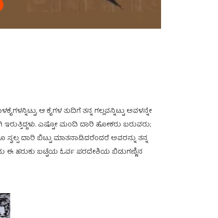
ಟ್ಟು, ಆ ಕೈಗಳ ತುದಿಗೆ ತನ್ನ ಗಲ್ಲವನ್ನಿಟ್ಟು ಅವಳನ್ನೇ
ಇರುತ್ತಿದ್ದಳು. ಎಷ್ಟೋ ಮಂದಿ ದಾರಿ ಹೋಕರು ಬರುವರು;
ಪ ದಾರಿ ಬಿಟ್ಟು ಮಾತನಾಡಿದರೆಂದರೆ ಅವರನ್ನು ತನ್ನ
ಂದು ಈ ಹರುಕು ಬಟ್ಟೆಯ ಓರ್ವ ಪರದೇಶಿಯ ಬಿಡುಗಣ್ಣಿನ