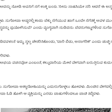
ತು. ಅದನ್ನು ನೋಡಿ ಅವನಿಗೆ ನಗೆ ಉಕ್ಕಿ ಬಂತು. ‘ನೀನು ಸಾಹಸಿಯೇ ಸರಿ. ಆದರೆ ಈ ಅಸ್
್ಲಿದ್ದಳು. ಸುಗೋಪಾ ಅಷ್ಟರಲ್ಲಿ ಕಾಡು ಬೆಕ್ಕು ನೆಗೆಯುವ ಹಾಗೆ ಒಂದೇ ನೆಗೆತಕ್ಕೆ ಅವಳ ಮ
ರವನ್ನು ಪ್ರಯೋಗಿಸುವೆ? ಎಂದು ವ್ಯಂಗ್ಯವಾಗಿ ನುಡಿದನು. ಬೆದರುಗಣ್ಣುಗಳಿಂದ ಸುಗೋಪ
ಡಿದವಳಂತೆ ಇದ್ದು, ಸ್ವಲ್ಪ ಚೇತರಿಸಿಕೊಂಡು, “ದಾರಿ ಬಿಡು, ಅನಾಗರಿಕ!” ಎಂದು ಚುಚ್ಚಿ 
ರಿದಳು.
 ಅಭಯ ವಚನವೋ ಎಂಬಂತೆ, ಕಲ್ಲುದಾರಿಯ ಮೇಲೆ ವೇಗವಾಗಿ ಬರುತ್ತಿರುವ ಕುದುರೆಯ ಖ
ನಿಂತನು. ಸುಗೋಪಾ ಅಶ್ವಾರೋಹಿಯನ್ನು ಎದುರುಗೊಳ್ಳಲು ಹೋದಳು. ಮಿಂಚಿನ ವೇಗದಲ್ಲ
ಗೋಪಾ ಓಡಿ ಹೋಗಿ ಆ ವ್ಯಕ್ತಿಯನ್ನು ಎರಡು ಬಾಹುಗಳಿಂದಲೂ ಬಾಚಿ ತಬ್ಬಿದಳು.