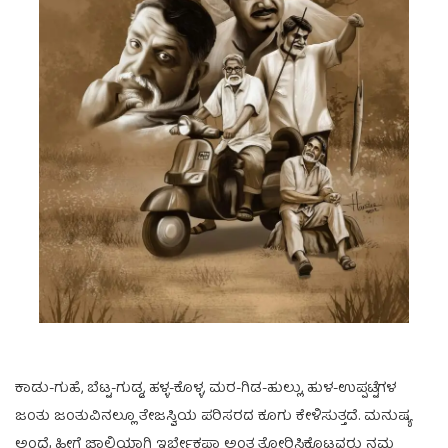
ಕಾಡು-ಗುಹೆ, ಬೆಟ್ಟ-ಗುಡ್ಡ, ಹಳ್ಳ-ಕೊಳ್ಳ, ಮರ-ಗಿಡ-ಹುಲ್ಲು, ಹುಳ-ಉಪ್ಪಟ್ಟೆಗಳ
ಜಂತು ಜಂತುವಿನಲ್ಲೂ ತೇಜಸ್ವಿಯ ಪರಿಸರದ ಕೂಗು ಕೇಳಿಸುತ್ತದೆ. ಮನುಷ್ಯ
ಅಂದ್ರೆ ಹೀಗೆ ಜಾಲಿಯಾಗಿ ಇರ್ಬೇಕಪ್ಪಾ ಅಂತ ತೋರಿಸಿಕೊಟ್ಟವರು ನಮ್ಮ