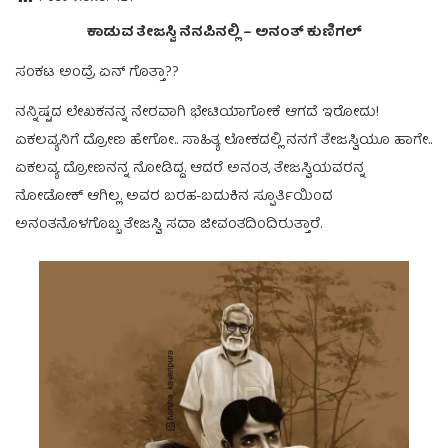
ಕಾಡುವ ತೇಜಸ್ವಿ ನೆನಪಿನಲ್ಲಿ – ಅನಂತ್ ಕುಣಿಗಲ್
ಸಂಕಟ ಅಂದ್ರೆ ಏನ್ ಗೊತ್ತಾ??
ನನ್ನಿಷ್ಟದ ಲೇಖಕನನ್ನ ನೇರವಾಗಿ ಭೇಟಿಯಾಗೋಕೆ ಆಗದೆ ಇರೋದು!
ಏಕಲವ್ಯನಿಗೆ ದ್ರೋಣ ಹೇಗೋ.. ಸಾಹಿತ್ಯ ಲೋಕದಲ್ಲಿ ನನಗೆ ತೇಜಸ್ವಿಯೂ ಹಾಗೇ..
ಏಕಲವ್ಯ ದ್ರೋಣನನ್ನ ನೋಡಿದ್ದ. ಆದರೆ ಅನಂತ, ತೇಜಸ್ವಿಯವರನ್ನ
ನೋಡೋಕ್ ಆಗಿಲ್ಲ. ಅವರ ಬರಹ-ಬದುಕಿನ ಸ್ಪೂರ್ತಿಯಿಂದ
ಅನಂತನೊಳಗೊಬ್ಬ ತೇಜಸ್ವಿ ಸದಾ ಜೀವಂತದಿಂದಿರುತ್ತಾರೆ.