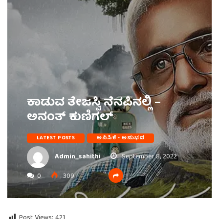
ಕಾಡುವ ತೇಜಸ್ವಿ ನೆನಪಿನಲ್ಲಿ –
ಅನಂತ್ ಕುಣಿಗಲ್
LATEST POSTS
ಅನಿಸಿಕೆ - ಅನುಭವ
Admin_sahithi
September 8, 2022
0
309
Post Views:
421