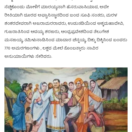
ನೆಚ್ಚಿಕೊಂಡು ಮೋಳಿಗೆ ಮಾರಯ್ಯನಾಗಿ ಹೆಸರುವಾಸಿಯಾದ, ಅದೇ
ರೀತಿಯಾಗಿ ದೂರದ ಅಫ್ಘಾನಿಸ್ಥಾನದಿಂದ ಬಂದ ಸೂಫಿ ಸಂತರು, ಮರಳ
ಶಂಕರದೇವರಾಗಿ ಅಜರಾಮರರಾದರು, ಉಡುತಡಿಯಿಂದ ಅಕ್ಕಮಹಾದೇವಿ,
ಗುಜರಾತಿನಿಂದ ಆದಯ್ಯ ಶರಣರು, ಆಂದ್ರಪ್ರದೇಶದಿಂದ ತೆಲುಗೇಶ
ಮಸಣಯ್ಯ, ತಮಿಳುನಾಡಿನಿಂದ ಮಾದಾರ ಚೆನ್ನಯ್ಯ, ದಿಕ್ಕು ದಿಕ್ಕಿನಿಂದ ಬಂದರು
770 ಅಮರಗಣಂಗಳು , ಲಕ್ಷದ ಮೇಲೆ ತೊಂಬತ್ತಾರು ಸಾವಿರ
ಅನುಯಾಯಿಗಳು ಸೇರಿದರು.