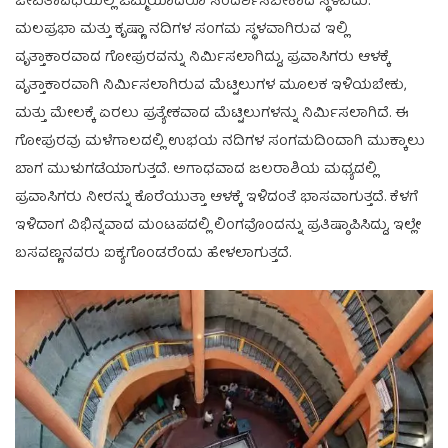
ಜೀವಿತಾವಧಿಯಲ್ಲಿ ಒಮ್ಮೆಯಾದರೂ ಸಂದರ್ಶಿಸಬೇಕಾದ ಸ್ಥಳವಿದು.
ಮಲಪ್ರಭಾ ಮತ್ತು ಕೃಷ್ಣಾ ನದಿಗಳ ಸಂಗಮ ಸ್ಥಳವಾಗಿರುವ ಇಲ್ಲಿ
ವೃತ್ತಾಕಾರವಾದ ಗೋಪುರವನ್ನು ನಿರ್ಮಿಸಲಾಗಿದ್ದು, ಪ್ರವಾಸಿಗರು ಆಳಕ್ಕೆ
ವೃತ್ತಾಕಾರವಾಗಿ ನಿರ್ಮಿಸಲಾಗಿರುವ ಮೆಟ್ಟಿಲುಗಳ ಮೂಲಕ ಇಳಿಯಬೇಕು,
ಮತ್ತು ಮೇಲಕ್ಕೆ ಏರಲು ಪ್ರತ್ಯೇಕವಾದ ಮೆಟ್ಟಿಲುಗಳನ್ನು ನಿರ್ಮಿಸಲಾಗಿದೆ. ಈ
ಗೋಪುರವು ಮಳೆಗಾಲದಲ್ಲಿ ಉಭಯ ನದಿಗಳ ಸಂಗಮದಿಂದಾಗಿ ಮುಕ್ಕಾಲು
ಬಾಗ ಮುಳುಗಡೆಯಾಗುತ್ತದೆ. ಅಗಾಧವಾದ ಜಲರಾಶಿಯ ಮಧ್ಯದಲ್ಲಿ
ಪ್ರವಾಸಿಗರು ನೀರನ್ನು ಕೊರೆಯುತ್ತಾ ಆಳಕ್ಕೆ ಇಳಿದಂತೆ ಭಾಸವಾಗುತ್ತದೆ. ಕೆಳಗೆ
ಇಳಿದಾಗ ವಿಭಿನ್ನವಾದ ಮಂಟಪದಲ್ಲಿ ಲಿಂಗವೊಂದನ್ನು ಪ್ರತಿಷ್ಠಾಪಿಸಿದ್ದು, ಇಲ್ಲೇ
ಬಸವಣ್ಣನವರು ಐಕ್ಯಗೊಂಡರೆಂದು ಹೇಳಲಾಗುತ್ತದೆ.