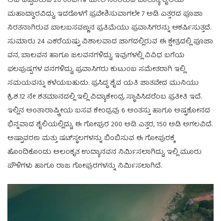
ಅಡಿ ದಪ್ಪವಿರುವ 26 ಕಂಬಗಳ ಮೇಲೆ ನಿಂತಿರುವ ಚಾಲುಕ್ಯ ಶೈಲಿಯ
ಮಹಾದ್ವಾರವಿದ್ದು, ಇದರೊಳಗೆ ಪ್ರವೇಶಿಸುವಾಗಲೇ 7 ಅಡಿ ಎತ್ತರದ ಪೂಜಾ
ನಿರತನಾಗಿರುವ ಬಾಲಬಸವಣ್ಣನ ಪ್ರತಿಮೆಯು ಪ್ರವಾಸಿಗರನ್ನು ಆಕರ್ಷಿಸುತ್ತದೆ.
ಸುಮಾರು 24 ಎಕರೆಯಷ್ಟು ವಿಶಾಲವಾದ ಜಾಗದಲ್ಲಿರುವ ಈ ಕ್ಷೇತ್ರದಲ್ಲಿ ಪೂಜಾ
ವನ, ಬಾಲವನ ಹಾಗೂ ಜಲವನಗಳಿದ್ದು, ಇವುಗಳಲ್ಲಿ ವಿವಿಧ ಬಗೆಯ
ಫಲಪುಷ್ಪಗಳ ವನಗಳಿದ್ದು, ಪ್ರವಾಸಿಗರು ಕುಟುಂಬ ಸಮೇತರಾಗಿ ಇಲ್ಲಿ
ಸಮಯವನ್ನು ಕಳೆಯಬಹುದು. ಪ್ರಸಿದ್ಧ ಶೈವ ಯತಿ ಜಾತವೇದ ಮುನಿಯು
ಕ್ರಿ.ಶ.12 ನೇ ಶತಮಾನದಲ್ಲಿ ಇಲ್ಲಿ ವಿದ್ಯಾಕೇಂದ್ರ ಸ್ಥಾಪಿಸಿದರೆಂಬ ಪ್ರತೀತಿ ಇದೆ.
ಇಲ್ಲಿನ ಅಂತಾರಾಷ್ಟ್ರೀಯ ಬಸವ ಕೇಂದ್ರವು 6 ಅಂತಸ್ತು ಹಾಗೂ ಅಷ್ಟಕೋನದ
ಭಿನ್ನವಾದ ಶೈಲಿಯಲ್ಲಿದ್ದು, ಈ ಗೋಪುರ 200 ಅಡಿ ಎತ್ತರ, 150 ಅಡಿ ಅಗಲವಿದೆ.
ಅಷ್ಟಾವರಣ ಮತ್ತು ಷಟ್‌ಸ್ಥಲಗಳನ್ನು ಬಿಂಬಿಸುವ ಈ ಗೋಪುರಕ್ಕೆ
ಹೊಂದಿಕೊಂಡು ಅಲಂಕೃತ ಉದ್ಯಾನವನ ನಿರ್ಮಿಸಲಾಗಿದ್ದು, ಇಲ್ಲಿ ಮೂರು
ಪೌಳಿಗಳು ಹಾಗೂ ರಾಜ ಗೋಪುರಗಳನ್ನು ನಿರ್ಮಿಸಲಾಗಿದೆ.