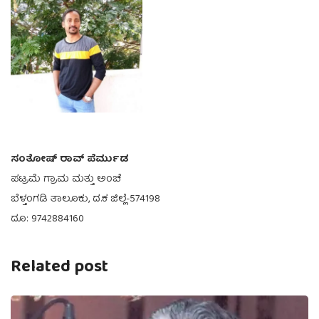
ಸಂತೋಷ್ ರಾವ್ ಪೆರ್ಮುಡ
ಪಟ್ರಮೆ ಗ್ರಾಮ ಮತ್ತು ಅಂಚೆ
ಬೆಳ್ತಂಗಡಿ ತಾಲೂಕು, ದ.ಕ ಜಿಲ್ಲೆ-574198
ದೂ: 9742884160
Related post