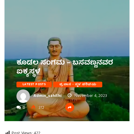
ಕೂಡಲ ಸಂಗಮ – ಬಸವಣ್ಣನವರ
ಐಕ್ಯಸ್ಥಳ
LATEST POSTS
ಪ್ರವಾಸ - ಸ್ಥಳ ಪರಿಚಯ
Admin_sahithi
November 4, 2023
0
312
Post Views:
422