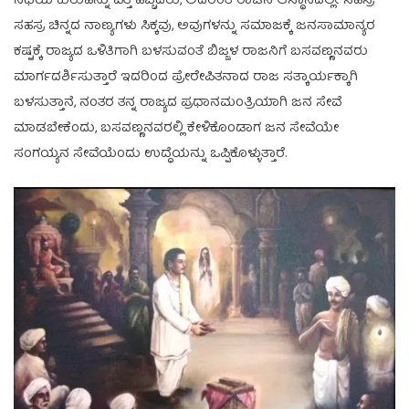
ನಿಧಿಯ ಕುರುಹನ್ನು ಪತ್ತೆ ಹಚ್ಚಿದರು, ಅದರಂತೆ ರಾಜನ ಆಸ್ಥಾನದಲ್ಲೇ ಸಹಸ್ರ
ಸಹಸ್ರ ಚಿನ್ನದ ನಾಣ್ಯಗಳು ಸಿಕ್ಕವು, ಅವುಗಳನ್ನು ಸಮಾಜಕ್ಕೆ ಜನಸಾಮಾನ್ಯರ
ಕಷ್ಟಕ್ಕೆ ರಾಜ್ಯದ ಒಳಿತಿಗಾಗಿ ಬಳಸುವಂತೆ ಬಿಜ್ಜಳ ರಾಜನಿಗೆ ಬಸವಣ್ಣನವರು
ಮಾರ್ಗದರ್ಶಿಸುತ್ತಾರೆ ಇದರಿಂದ ಪ್ರೇರೇಪಿತನಾದ ರಾಜ ಸತ್ಕಾರ್ಯಕ್ಕಾಗಿ
ಬಳಸುತ್ತಾನೆ, ನಂತರ ತನ್ನ ರಾಜ್ಯದ ಪ್ರಧಾನಮಂತ್ರಿಯಾಗಿ ಜನ ಸೇವೆ
ಮಾಡಬೇಕೆಂದು, ಬಸವಣ್ಣನವರಲ್ಲಿ ಕೇಳಿಕೊಂಡಾಗ ಜನ ಸೇವೆಯೇ
ಸಂಗಯ್ಯನ ಸೇವೆಯೆಂದು ಉದ್ಧೆಯನ್ನು ಒಪ್ಪಿಕೊಳ್ಳುತ್ತಾರೆ.