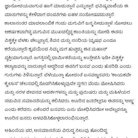
ಜ್ಞಾನೋದಯವಾಗುವ ಹಾಗೆ ಮಾಡುತ್ತಾನೆ ಎನ್ನುತ್ತಾರೆ. ಭವಿಷ್ಯವಾಣಿಯ ಈ
ಮಾತುಗಳನ್ನು ಕೇಳಿದಾಗ ದಂಪತಿಗಳು ಬಹಳ ಸಂತೋಷಪಡುತ್ತಾರೆ.
ಕಾಲಾನಂತರ ಮಾದಲಾಂಬಿಕೆ ಗಂಡು ಮಗುವಿಗೆ ಜನ್ಮ ನೀಡುತ್ತಾಳೆ. ನೋಡಲು
ಆಕರ್ಷಕವಾಗಿದ್ದ ಮಗುವಿನ ಮುಖದಲ್ಲಿದ್ದ ಕಾಂತಿಯನ್ನು ನೋಡಿ ಈತನು
ವಿಶ್ವಕ್ಕೇ ಬೆಳಕು ಚೆಲ್ಲುತ್ತಾನೆ, ಶಿವನ ಮತ್ತು ನಂದಿಯ (ವೃಷಭ ಎಂದೂ
ಕರೆಯುತ್ತಾರೆ) ಕೃಪೆಯಿಂದ ನಿಮ್ಮ ಮಗ ಹುಟ್ಟಿದ್ದು ಈತ ಮಹಾನ್
ವ್ಯಕ್ತಿಯಾಗುತ್ತಾನೆ. ಜಗತ್ತಿನಲ್ಲಿ ಧಾರ್ಮಿಕತೆಯನ್ನು ಉತ್ತೇಜಿಸಿ ಇಡೀ ವಿಶ್ವಕ್ಕೇ
ಕಲ್ಯಾಣವನ್ನು ಸಾರುತ್ತಾನೆ ಆದ್ದರಿಂದ ಈತನಿಗೆ ‘ಬಸವ’ ಎಂದು ಹೆಸರಿಡಿ ಎಂದು
ಗುರುಗಳು ತಿಳಿಸುತ್ತಾರೆ. ಬೆಳೆಯುತ್ತಾ ಹೋದಂತೆ ಬಸವಣ್ಣನವರು “ಕಾಯಕವೇ
ಕೈಲಾಸ” (ಕೆಲಸದಲ್ಲಿ ತೊಡಗಿಸಿಕೊಳ್ಳುವುದೇ ಸ್ವರ್ಗ) ವೆಂದು ಘೋಷಿಸಿದರು
ಮತ್ತು ಸರಳ ಜೀವನದ ಆದರ್ಶಗಳನ್ನು ಮತ್ತು ಪುರುಷರು ಮತ್ತು ಮಹಿಳೆಯರ
ನಡುವಿನ ಸಮಾನತೆಯನ್ನು ಕಲಿಸಿದರು. ಊರಿನ ಜನರೆಲ್ಲರೂ ಈತನನ್ನು ‘ಅಣ್ಣ’
ಎಂದು ಕರೆದರು. ಏಕೆಂದರೆ ಬಸವರು ಏನು ಬೋಧಿಸಿದರೋ ಅದೆಲ್ಲವನ್ನೂ
ಊರಿನ ಜನರು ಅಳವಡಿಸಿಕೊಳ್ಳಲಾರಂಭಿಸುತ್ತಾರೆ.
ಅಹಿಂಸೆಯ ಪರ, ಅಸಮಾನತೆಯ ವಿರುದ್ಧ ನಿಲುವು ಹೊಂದಿದ್ದ