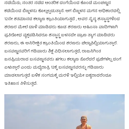
ನಡೆಯಿತು, ನಂತರ ನಡೆದ ಆಂತರಿಕ ದಂಗೆಯಿಂದ ಕೊಂಡೆ ಮಂಚಣ್ಣನ
ಕಡೆಯಿಂದ ಬಿಜ್ಜಳನು ಕೊಲ್ಲಲ್ಪಡುತ್ತಾನೆ. ಆಗ ಬಿಜ್ಜಳನ ಮಗನ ಅಧಿಕಾರದಲ್ಲಿ
12ನೇ ಶತಮಾನದ ಕಲ್ಯಾಣ ಕ್ರಾಂತಿಯಾಗುತ್ತದೆ , ಅವರ ಸೈನ್ಯ ಶಸ್ತ್ರಾಸ್ತ್ರಗಳಿಂದ
ಶರಣರ ಮೇಲೆ ದಾಳಿ ಮಾಡಿದರು ಕೂಡ ಶರಣರು ಅಹಿಂಸಾ ವಾದಿಗಳಾಗಿ
ಪ್ರತಿರೋಧ ವ್ಯಕ್ತಪಡಿಸಿದರೂ ಶಸ್ತ್ರಾಸ್ತ್ರ ಬಳಸದೇ ಪ್ರಾಣ ತ್ಯಾಗ ಮಾಡಿದರು
ಶರಣರು, ಈ ಅನಿರೀಕ್ಷಿತ ಕ್ರಾಂತಿಯಿಂದ ಶರಣರು ಚೆಲ್ಲಾಪಿಲ್ಲಿಯಾಗುತ್ತಾರೆ.
ಬಸವಣ್ಣನವರಿಗೆ ಗಡಿಪಾರು ಶಿಕ್ಷೆ ವಿಧಿಸಲಾಗುತ್ತದೆ, ರಾಜನಿಗಿಂತ
ಜನಪ್ರಿಯರಾದ ಬಸವಣ್ಣನವರು ಹಗಲು ಕಲ್ಯಾಣ ತೊರೆದರೆ ಪ್ರಜೆಗಳೆಲ್ಲ ದಂಗೆ
ಏಳುತ್ತಾರೆ ಎಂದು ಮಧ್ಯೆರಾತ್ರಿ 12ಕ್ಕೆ ಬಸವಣ್ಣನವರನ್ನು ಗಡಿಪಾರು
ಮಾಡಲಾಗುತ್ತದೆ ಬಳಿಕ ಸಂಗಮಕ್ಕೆ ಮರಳಿ ಇಲ್ಲಿಯೇ ಐಕ್ಯರಾದರೆಂದೂ
ಇತಿಹಾಸ ತಿಳಿಸುತ್ತದೆ.