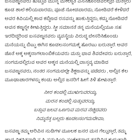
ಬಸವಣ್ಣನವರು ಹುಟ್ಟುವ ಮುನ್ನ ಮೇಲ್ಜಾತಿ ಎನಿಸಿಕೊಂಡವರಲ್ಲದೆ ಮತ್ತಾರು
ಕೂಡ ಶಾಲೆ ಕಲಿಯಬಾರದು, ಪೂಜೆ ನೋಡಬಾರದು, ನೋಡಿದರೆ ಕೇಳಿದರೆ
ಅವರ ಕಿವಿಯಲ್ಲಿ ಕಾದ ಕಬ್ಬಿಣದ ರಸವನ್ನು ಹಾಕುತ್ತಿದ್ದರು, ಕದ್ದು ನೋಡಿದರೆ
ಅವನ ಕಣ್ಣನ್ನೇ ಕೀಳುತ್ತಿದ್ದರು. ಸ್ತ್ರೀ ಸಮಾನತೆ ತನ್ನ ಮನೆಯಲ್ಲಿಯೂ ಸಹ
ಇರದಿದ್ದರಿಂದ ಬಸವಣ್ಣನವರು ವ್ಯವಸ್ಥೆಯ ವಿರುದ್ಧ ಬೇಸರಿಸಿಕೊಂಡು
ಮನೆಯನ್ನು ಬಿಟ್ಟು ಈಗಿನ ಕೂಡಲಸಂಗಮಕ್ಕೆ ಹೊರಟು ಬರುತ್ತಾರೆ. ಅವರ
ಜೊತೆ ಅಕ್ಕ ಅಕ್ಕನಾಗಲಾಂಬಿಕೆಯವರು ಮತ್ತು ಭಾವ ಶಿವದೇವರು ಬರುತ್ತಾರೆ,
ಸಂಗಮದಲ್ಲಿರುವ ಅವರ ಅಕ್ಕನ ಮನೆಯಲ್ಲಿ ವಾಸ್ತವ್ಯ ಮಾಡಿದ
ಬಸವಣ್ಣನವರು, ನಂತರ ಸಂಗಮದಲ್ಲೇ ಶಿಕ್ಷಣವನ್ನು ಪಡೆದರು , ಅಲ್ಲಿನ ಕೆಲ
ಮೂಢಾಚಾರಗಳನ್ನು ಕಂಡು ಅಲ್ಲಿನ ಜನರಿಗೆ ಹೀಗೆ ತಿಳಿ ಹೇಳುತ್ತಾರೆ:
ನೀರ ಕಂಡಲ್ಲಿ ಮುಳುಗುವರಯ್ಯ,
ಮರನ ಕಂಡಲ್ಲಿ ಸುತ್ತುವರಯ್ಯ,
ಬತ್ತುವ ಜಲವ ಒಣಗುವ ಮರವ ನೆಚ್ಚಿದವರು
ನಿಮ್ಮನೆತ್ತ ಬಲ್ಲರು ಕೂಡಲಸಂಗಮದೇವಾ,
ಬಸವಣ್ಣ ತಮ್ಮ ಅರಿವಿನ ನುಡಿಗಳ ಮೂಲಕ ಜನರ ಮನ ಗೆಲ್ಲುತ್ತಾರೆ, ತಮ್ಮ