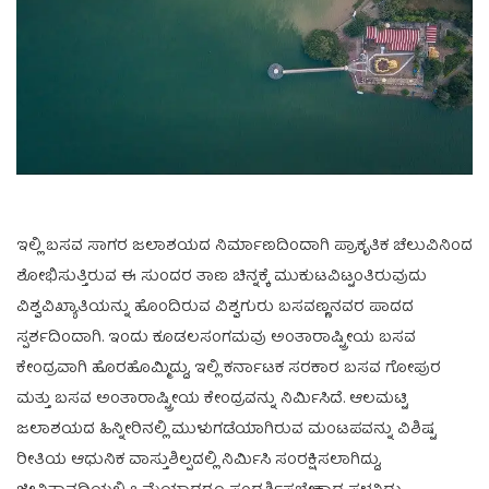
ಇಲ್ಲಿ ಬಸವ ಸಾಗರ ಜಲಾಶಯದ ನಿರ್ಮಾಣದಿಂದಾಗಿ ಪ್ರಾಕೃತಿಕ ಚೆಲುವಿನಿಂದ
ಶೋಭಿಸುತ್ತಿರುವ ಈ ಸುಂದರ ತಾಣ ಚಿನ್ನಕ್ಕೆ ಮುಕುಟವಿಟ್ಟಂತಿರುವುದು
ವಿಶ್ವವಿಖ್ಯಾತಿಯನ್ನು ಹೊಂದಿರುವ ವಿಶ್ವಗುರು ಬಸವಣ್ಣನವರ ಪಾದದ
ಸ್ಪರ್ಶದಿಂದಾಗಿ. ಇಂದು ಕೂಡಲಸಂಗಮವು ಅಂತಾರಾಷ್ಟ್ರೀಯ ಬಸವ
ಕೇಂದ್ರವಾಗಿ ಹೊರಹೊಮ್ಮಿದ್ದು, ಇಲ್ಲಿ ಕರ್ನಾಟಕ ಸರಕಾರ ಬಸವ ಗೋಪುರ
ಮತ್ತು ಬಸವ ಅಂತಾರಾಷ್ಟ್ರೀಯ ಕೇಂದ್ರವನ್ನು ನಿರ್ಮಿಸಿದೆ. ಆಲಮಟ್ಟಿ
ಜಲಾಶಯದ ಹಿನ್ನೀರಿನಲ್ಲಿ ಮುಳುಗಡೆಯಾಗಿರುವ ಮಂಟಪವನ್ನು ವಿಶಿಷ್ಟ
ರೀತಿಯ ಆಧುನಿಕ ವಾಸ್ತುಶಿಲ್ಪದಲ್ಲಿ ನಿರ್ಮಿಸಿ ಸಂರಕ್ಷಿಸಲಾಗಿದ್ದು,