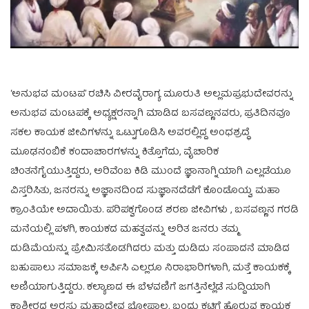
‘ಅನುಭವ ಮಂಟಪ’ ರಚಿಸಿ ವೀರವೈರಾಗ್ಯ ಮೂರುತಿ ಅಲ್ಲಮಪ್ರಭುದೇವರನ್ನು
ಅನುಭವ ಮಂಟಪಕ್ಕೆ ಅಧ್ಯಕ್ಷರನ್ನಾಗಿ ಮಾಡಿದ ಬಸವಣ್ಣನವರು, ಪ್ರತಿದಿನವೂ
ಸಕಲ ಕಾಯಕ ಜೀವಿಗಳನ್ನು ಒಟ್ಟುಗೂಡಿಸಿ ಅವರಲ್ಲಿದ್ದ ಅಂಧಶ್ರದ್ಧೆ
ಮೂಢನಂಬಿಕೆ ಕಂದಾಚಾರಗಳನ್ನು ಕಿತ್ತೊಗೆದು, ವೈಚಾರಿಕ
ಚಿಂತನೆಗೈಯುತ್ತಿದ್ದರು, ಅರಿವೆಂಬ ಕಿಡಿ ಮುಂದೆ ಜ್ಞಾನಾಗ್ನಿಯಾಗಿ ಎಲ್ಲಡೆಯೂ
ವಿಸ್ತರಿಸಿತು, ಜನರನ್ನು ಅಜ್ಞಾನದಿಂದ ಸುಜ್ಞಾನದೆಡೆಗೆ ಕೊಂಡೊಯ್ವ ಮಹಾ
ಕ್ರಾಂತಿಯೇ ಅದಾಯಿತು. ಪರಿಪಕ್ವಗೊಂಡ ಶರಣ ಜೀವಿಗಳು , ಬಸವಣ್ಣನ ಗರಡಿ
ಮನೆಯಲ್ಲಿ ಪಳಗಿ, ಕಾಯಕದ ಮಹತ್ವವನ್ನು ಅರಿತ ಜನರು ತಮ್ಮ
ದುಡಿಮೆಯನ್ನು ಪ್ರೇಮಿಸತೊಡಗಿದರು ಮತ್ತು ದುಡಿದು ಸಂಪಾದನೆ ಮಾಡಿದ
ಬಹುಪಾಲು ಸಮಾಜಕ್ಕೆ ಅರ್ಪಿಸಿ ಎಲ್ಲರೂ ನಿರಾಭಾರಿಗಳಾಗಿ, ಮತ್ತೆ ಕಾಯಕಕ್ಕೆ
ಅಣಿಯಾಗುತ್ತಿದ್ದರು. ಕಲ್ಯಾಣದ ಈ ಬೆಳವಣಿಗೆ ಜಗತ್ತಿನೆಲ್ಲೆಡೆ ಸುದ್ದಿಯಾಗಿ
ಕಾಶ್ಮೀರದ ಅರಸು ಮಹಾದೇವ ಭೋಪಾಲ, ಬಂದು ಕಟ್ಟಿಗೆ ಹೊರುವ ಕಾಯಕ