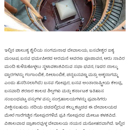
ಇಲ್ಲಿನ ಚಾಲುಕ್ಯ ಶೈಲಿಯ ಸಂಗಮನಾಥ ದೇವಾಲಯ, ಬಸವೇಶ್ವರ ಐಕ್ಯ
ಮಂಟಪ, ಬಸವ ಧರ್ಮಪೀಠದ ಅರಮನೆ ಆವರಣ ಪೂಜಾವನ, ಆರು ಸಾವಿರ
ಮಂದಿ ಕುಳಿತುಕೊಳ್ಳಲು ಸ್ಥಳಾವಕಾಶವಿರುವ ಸಭಾ ಭವನ, (ಇದರ ನಾಲ್ಕು
ದ್ವಾರಗಳನ್ನು ಗಂಗಾಂಬಿಕೆ, ನೀಲಾಂಬಿಕೆ, ಚನ್ನಬಸವಣ್ಣ ಮತ್ತು ಅಕ್ಕನಾಗಮ್ಮ
ಎಂದು ಹೆಸರಿಸಲಾಗಿದೆ.) ಬಸವ ಗೋಪುರ, ಬಸವ ಅಂತಾರಾಷ್ಟ್ರೀಯ ಕೇಂದ್ರ,
ಬಸವಾದಿ ಶರಣರ ಕಾಲದ ಶಿಲ್ಪಗಳು ಮತ್ತು ಕರ್ನಾಟಕ ಇತಿಹಾಸ
ಸಂಬಂಧಪಟ್ಟ ವಸ್ತುಗಳ ವಸ್ತು ಸಂಗ್ರಹಾಲಯಗಳನ್ನು ಪ್ರವಾಸಿಗರು
ವೀಕ್ಷಿಸಬಹುದು. ನದಿಯ ದಡದಲ್ಲಿರುವ ಕಲ್ಲು ಕಟ್ಟಡದ ಈ ದೇವಾಲಯದ
ಮೇಲೆ ಗಾರೆಗಚ್ಚಿನ ಗೋಪುರಗಳಿವೆ. ಪ್ರತಿ ಗೋಪುರದ ಮೇಲೂ ಕಳಶವಿದೆ.
ವಿಶಾಲವಾದ ಪ್ರಾಕಾರವುಳ್ಳ ದೇವಾಲಯ ನಯನ ಮನೋಹರವಾಗಿದೆ. ಇಲ್ಲಿನ