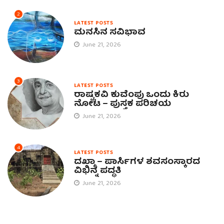
2
LATEST POSTS
ಮನಸಿನ ಸವಿಭಾವ
June 21, 2026
3
LATEST POSTS
ರಾಷ್ಟ್ರಕವಿ ಕುವೆಂಪು ಒಂದು ಕಿರು
ನೋಟ – ಪುಸ್ತಕ ಪರಿಚಯ
June 21, 2026
4
LATEST POSTS
ದಖ್ಮಾ – ಪಾರ್ಸಿಗಳ ಶವಸಂಸ್ಕಾರದ
ವಿಭಿನ್ನ ಪದ್ಧತಿ
June 21, 2026