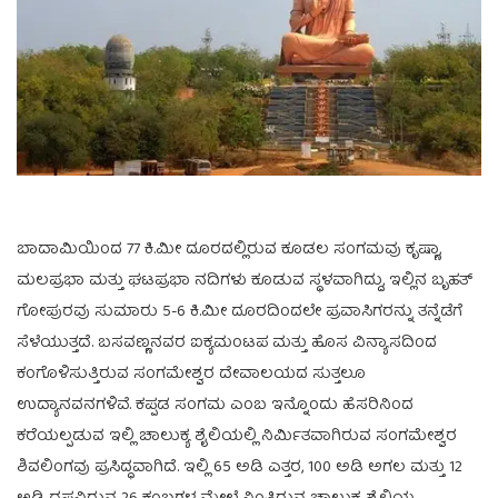
ಬಾದಾಮಿಯಿಂದ 77 ಕಿ.ಮೀ ದೂರದಲ್ಲಿರುವ ಕೂಡಲ ಸಂಗಮವು ಕೃಷ್ಣಾ,
ಮಲಪ್ರಭಾ ಮತ್ತು ಘಟಪ್ರಭಾ ನದಿಗಳು ಕೂಡುವ ಸ್ಥಳವಾಗಿದ್ದು, ಇಲ್ಲಿನ ಬೃಹತ್
ಗೋಪುರವು ಸುಮಾರು 5-6 ಕಿ.ಮೀ ದೂರದಿಂದಲೇ ಪ್ರವಾಸಿಗರನ್ನು ತನ್ನೆಡೆಗೆ
ಸೆಳೆಯುತ್ತದೆ. ಬಸವಣ್ಣನವರ ಐಕ್ಯಮಂಟಪ ಮತ್ತು ಹೊಸ ವಿನ್ಯಾಸದಿಂದ
ಕಂಗೊಳಿಸುತ್ತಿರುವ ಸಂಗಮೇಶ್ವರ ದೇವಾಲಯದ ಸುತ್ತಲೂ
ಉದ್ಯಾನವನಗಳಿವೆ. ಕಪ್ಪಡ ಸಂಗಮ ಎಂಬ ಇನ್ನೊಂದು ಹೆಸರಿನಿಂದ
ಕರೆಯಲ್ಪಡುವ ಇಲ್ಲಿ ಚಾಲುಕ್ಯ ಶೈಲಿಯಲ್ಲಿ ನಿರ್ಮಿತವಾಗಿರುವ ಸಂಗಮೇಶ್ವರ
ಶಿವಲಿಂಗವು ಪ್ರಸಿದ್ಧವಾಗಿದೆ. ಇಲ್ಲಿ 65 ಅಡಿ ಎತ್ತರ, 100 ಅಡಿ ಅಗಲ ಮತ್ತು 12