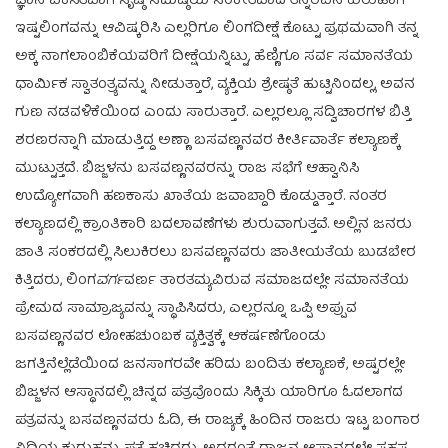
ಜ್ಞಾನ ವಿಕಸಿತವಾಗಿ ಸೃಷ್ಠಿ ಸಮಷ್ಠಿಯ ಸಂಕೇತವಾದ ತನ್ನರಿವಿನ ಕುರುಹಾಗಿ
ಇಷ್ಟಲಿಂಗವನ್ನು ಆವಿಷ್ಕರಿಸಿ ಎಲ್ಲರಿಗೂ ಲಿಂಗದೀಕ್ಷೆ ಕೊಟ್ಟು ಪ್ರಥಮವಾಗಿ ತನ್ನ
ಅಕ್ಕ ನಾಗಲಾಂಬಿಕೆಯವರಿಗೆ ದೀಕ್ಷೆಯನ್ನಿಟ್ಟು, ಹೆಣ್ಣಿಗೂ ಸರ್ವ ಸಮಾನತೆಯ
ಧಾರ್ಮಿಕ ಸ್ವಾತಂತ್ರ್ಯವನ್ನು ನೀಡುತ್ತಾರೆ, ವ್ಯಕ್ತಿಯ ಶ್ರೇಷ್ಠತೆ ಹುಟ್ಟಿನಿಂದಲ್ಲ, ಅವನ
ಗುಣ ನಡವಳಿಕೆಯಿಂದ ಎಂದು ಸಾರುತ್ತಾರೆ. ಎಲ್ಲರಲ್ಲೂ ಸದ್ವಿಚಾರಗಳ ಬಿತ್ತಿ
ಶರಣರನ್ನಾಗಿ ಮಾಡುತ್ತಿದ್ದ ಅಣ್ಣಾ ಬಸವಣ್ಣನವರ ಕೀರ್ತಿವಾರ್ತೆ ಕಲ್ಯಾಣಕ್ಕೆ
ಮುಟ್ಟುತ್ತದೆ. ಬಿಜ್ಜಳನು ಬಸವಣ್ಣನವರನ್ನು ರಾಜ ಸಭೆಗೆ ಆಹ್ವಾನಿಸಿ
ಉದ್ಯೋಗವಾಗಿ ಹಣಕಾಸು ಖಾತೆಯ ಜವಾಬ್ದಾರಿ ಕೊಡ್ಡುತ್ತಾರೆ. ನಂತರ
ಕಲ್ಯಾಣದಲ್ಲಿ ಕ್ರಾಂತಿಕಾರಿ ಬದಲಾವಣೆಗಳು ಶುರುವಾಗುತ್ತವೆ. ಅಲ್ಲಿನ ಜನರು
ಜಾತಿ ಸಂಕರದಲ್ಲಿ ಸಿಲುಕಿರಲು ಬಸವಣ್ಣನವರು ಜಾತೀಯತೆಯ ಬುಡಬೇರ
ಕಿತ್ತಿದರು, ಲಿಂಗ
ವರ್ಗ
ವರ್ಣ ತಾರತಮ್ಯವಿರುವ ಸಮಾಜದಲ್ಲೇ ಸಮಾನತೆಯ
ಪ್ರೇಮದ ಸಾಮ್ರಾಜ್ಯವನ್ನು ಸ್ಥಾಪಿಸಿದರು, ಎಲ್ಲರನ್ನೂ ಒಪ್ಪಿ ಅಪ್ಪುವ
ಬಸವಣ್ಣನವರ ಲೋಹಚುಂಬಕ ವ್ಯಕ್ತಿತ್ವಕ್ಕೆ ಆಕರ್ಷಣೆಗೊಂಡು
ಜಗತ್ತಿನೆಲ್ಲೆಡೆಯಿಂದ ಜನಸಾಗರವೇ ಹರಿದು ಬಂದಿತು ಕಲ್ಯಾಣಕೆ, ಅಷ್ಟರಲ್ಲೇ
ಬಿಜ್ಜಳನ ಆಸ್ಥಾನದಲ್ಲಿ ಚಿನ್ನದ ಪತ್ರವೊಂದು ಸಿಕ್ಕಿತು ಯಾರಿಗೂ ಓದಲಾಗದ
ಪತ್ರವನ್ನು ಬಸವಣ್ಣನವರು ಓದಿ, ಈ ರಾಜ್ಯಕ್ಕೆ ಹಿಂದಿನ ರಾಜರು ಇಟ್ಟ ಬಂಗಾರ