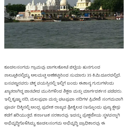
ಕೂಡಲಸಂಗಮ ಗ್ರಾಮವು ಬಾಗಲಕೋಟೆ ಜಿಲ್ಲೆಯ ಹುನಗುಂದ
ತಾಲ್ಲೂಕಿನಲ್ಲಿದ್ದು, ಆಲಮಟ್ಟಿ ಅಣೆಕಟ್ಟಿನಿಂದ ಸುಮಾರು 35 ಕಿ.ಮಿ.ದೂರದಲ್ಲಿದೆ.
ಬಸವಣ್ಣನವರು ಚಿಕ್ಕ ವಯಸ್ಸಿನಲ್ಲಿ ಇಲ್ಲಿಗೆ ಬಂದು ಈಶಾನ್ಯ ಗುರುಗಳೆಂದು
ಖ್ಯಾತರಾಗಿದ್ದ ಜಾತವೇದ ಮುನಿಗಳಿಂದ ಶಿಕ್ಷಣ ಮತ್ತು ಮಾರ್ಗದರ್ಶನ ಪಡೆದರು.
ಇಲ್ಲಿ ಕೃಷ್ಣಾ ನದಿ, ಮಲಪ್ರಭಾ ಮತ್ತು ಘಟಪ್ರಭಾ ನದಿಗಳ ತ್ರಿವೇಣಿ ಸಂಗಮವಾಗಿ
ಪೂರ್ವ ದಿಕ್ಕಿನಲ್ಲಿ ಆಂಧ್ರ ಪ್ರದೇಶ ರಾಜ್ಯದ ಶ್ರೀಶೈಲದ (ಇನ್ನೊಂದು ಪುಣ್ಯ ಕ್ಷೇತ್ರ)
ಕಡೆಗೆ ಹರಿಯುತ್ತದೆ. ಕರ್ನಾಟಕ ಸರಕಾರವು ಇದನ್ನು ಪ್ರೇಕ್ಷಣೀಯ ಸ್ಥಳವನ್ನಾಗಿ
ಅಭಿವೃದ್ಧಿಗೊಳಿಸಿದ್ದು, ಕೂಡಲಸಂಗಮ ಅಭಿವೃದ್ಧಿ ಪ್ರಾಧಿಕಾರವು ಈ