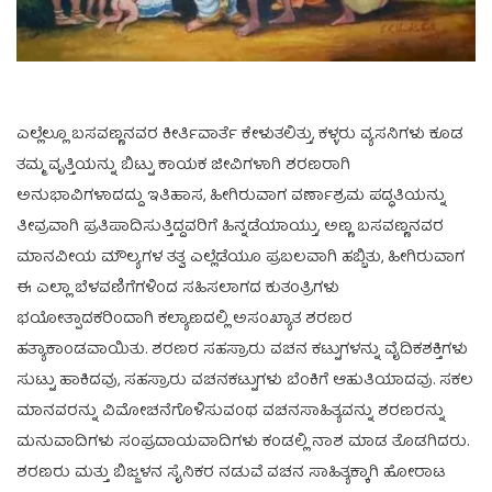
ಎಲ್ಲೆಲ್ಲೂ ಬಸವಣ್ಣನವರ ಕೀರ್ತಿವಾರ್ತೆ ಕೇಳುತಲಿತ್ತು, ಕಳ್ಳರು ವ್ಯಸನಿಗಳು ಕೂಡ
ತಮ್ಮ ವೃತ್ತಿಯನ್ನು ಬಿಟ್ಟು ಕಾಯಕ ಜೀವಿಗಳಾಗಿ ಶರಣರಾಗಿ
ಅನುಭಾವಿಗಳಾದದ್ದು ಇತಿಹಾಸ, ಹೀಗಿರುವಾಗ ವರ್ಣಾಶ್ರಮ ಪದ್ಧತಿಯನ್ನು
ತೀವ್ರವಾಗಿ ಪ್ರತಿಪಾದಿಸುತ್ತಿದ್ದವರಿಗೆ ಹಿನ್ನಡೆಯಾಯ್ತು, ಅಣ್ಣ ಬಸವಣ್ಣನವರ
ಮಾನವೀಯ ಮೌಲ್ಯಗಳ ತತ್ವ ಎಲ್ಲೆಡೆಯೂ ಪ್ರಬಲವಾಗಿ ಹಬ್ಬಿತು, ಹೀಗಿರುವಾಗ
ಈ ಎಲ್ಲಾ ಬೆಳವಣಿಗೆಗಳಿಂದ ಸಹಿಸಲಾಗದ ಕುತಂತ್ರಿಗಳು
ಭಯೋತ್ಪಾದಕರಿಂದಾಗಿ ಕಲ್ಯಾಣದಲ್ಲಿ ಅಸಂಖ್ಯಾತ ಶರಣರ
ಹತ್ಯಾಕಾಂಡವಾಯಿತು. ಶರಣರ ಸಹಸ್ರಾರು ವಚನ ಕಟ್ಟುಗಳನ್ನು ವೈದಿಕಶಕ್ತಿಗಳು
ಸುಟ್ಟು ಹಾಕಿದವು, ಸಹಸ್ರಾರು ವಚನಕಟ್ಟುಗಳು ಬೆಂಕಿಗೆ ಆಹುತಿಯಾದವು. ಸಕಲ
ಮಾನವರನ್ನು ವಿಮೋಚನೆಗೊಳಿಸುವಂಥ ವಚನಸಾಹಿತ್ಯವನ್ನು ಶರಣರನ್ನು
ಮನುವಾದಿಗಳು ಸಂಪ್ರದಾಯವಾದಿಗಳು ಕಂಡಲ್ಲಿ ನಾಶ ಮಾಡ ತೊಡಗಿದರು.
ಶರಣರು ಮತ್ತು ಬಿಜ್ಜಳನ ಸೈನಿಕರ ನಡುವೆ ವಚನ ಸಾಹಿತ್ಯಕ್ಕಾಗಿ ಹೋರಾಟ