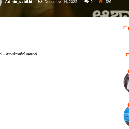
Admin_sahithi
December 14, 2025
0
126
ನ – ಸಾಮಾಜಿಕ ನಾಟಕ