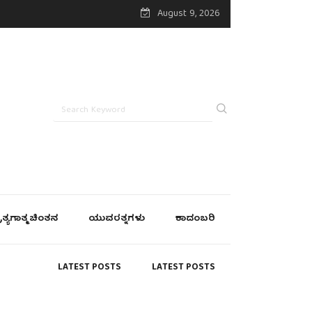
August 9, 2026
್ರತ್ಯಗಾತ್ಮ ಚಿಂತನ
ಯುವರತ್ನಗಳು
ಕಾದಂಬರಿ
LATEST POSTS
LATEST POSTS