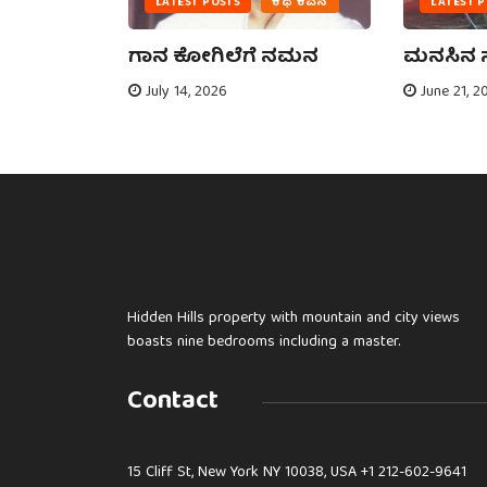
ಪುಸ್ತಕ ಮೈತ್ರಿ
LATEST POSTS
ಕಥೆ ಕವನ
LATEST 
ಪು ಒಂದು
ಗಾನ ಕೋಗಿಲೆಗೆ ನಮನ
ಮನಸಿನ 
ಕ...
July 14, 2026
June 21, 2
Hidden Hills property with mountain and city views
boasts nine bedrooms including a master.
Contact
15 Cliff St, New York NY 10038, USA
+1 212-602-9641