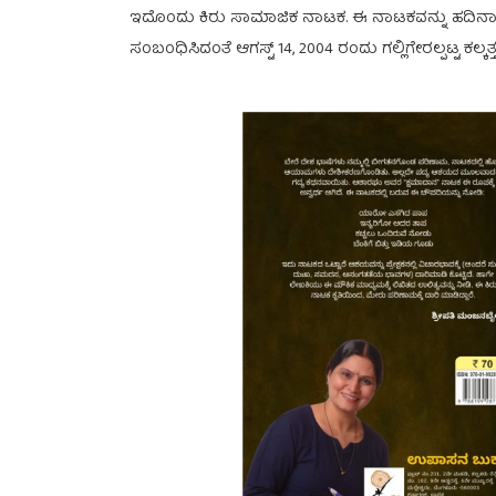
ಇದೊಂದು ಕಿರು ಸಾಮಾಜಿಕ ನಾಟಕ. ಈ ನಾಟಕವನ್ನು ಹದಿನಾಲ್
ಸಂಬಂಧಿಸಿದಂತೆ ಆಗಸ್ಟ್ 14, 2004 ರಂದು ಗಲ್ಲಿಗೇರಲ್ಪಟ್ಟ ಕ