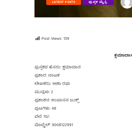
LATEST POSTS
ಪುಸ್ತಕ ಮೈತ್ರಿ
Post Views:
139
ಕ್ಷಮಾದಾ
ಪುಸ್ತಕದ ಹೆಸರು: ಕ್ಷಮಾದಾನ
ಪ್ರಕಾರ: ನಾಟಕ
ಲೇಖಕರು: ಆಶಾ ರಘು
ಮುದ್ರಣ: 2
ಪ್ರಕಾಶನ: ಉಪಾಸನ ಬುಕ್ಸ್
ಪುಟಗಳು: 48
ಬೆಲೆ: 70/-
ಮೊಬೈಲ್: 9008122991