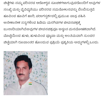
ಚಿಟ್ಟೆಗಳು ನಮ್ಮ ಪರಿಸರದ ಆರೋಗ್ಯದ ಸೂಚಕಗಳಾಗುವುದರೊಂದಿಗೆ ಅವುಗಳ
ಸಂಖ್ಯೆ ಮತ್ತು ವೈವಿಧ್ಯತೆಯು ಪರಿಸರದ ಸಮತೋಲನವನ್ನು ಬಿಂಬಿಸುತ್ತವೆ.
ಹೂವಿಂದ ಹೂವಿಗೆ ಹಾರಿ, ಪರಾಗಸ್ಪರ್ಶದಲ್ಲಿ ಪ್ರಮುಖ ಪಾತ್ರ ವಹಿಸಿ
ಅನೇಕಾನೇಕ ಸಸ್ಯಗಳಿಂದ ಹಿಡಿದು ಮರಗಿಡಗಳ ಜೀವನಚಕ್ರಕ್ಕೆ
ಬುನಾದಿಯಾಗಿವೆ.ಅವುಗಳ ಜೀವನಚಕ್ರವೂ ಅತ್ಯಂತ ಮನಮೋಹಕವಾಗಿದೆ.
ಮೊಟ್ಟೆಯಿಂದ ಹುಳು, ಹುಳುವಿಂದ ಪ್ಯೂಪಾ ಮತ್ತು ಅಂತಿಮವಾಗಿ ಸುಂದರ
ಚಿಟ್ಟೆಯಾಗಿ ರೂಪಾಂತರ ಹೊಂದುವ ಪ್ರಕ್ರಿಯೆ ಪ್ರಕೃತಿಯ ಅದ್ಭುಗಳಲ್ಲಿ ಒಂದು.