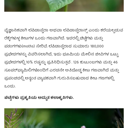
ವೈಜ್ಞಾನಿಕವಾಗಿ ಲೆಪಿಡಾಪ್ಟೆರಾ ಅಥವಾ ಲೆಪಿಡಾಪ್ಟೆರಾನ್ಸ್ ಎಂದು ಕರೆಯಲ್ಪಡುವ
ರೆಕ್ಕೆಗಳುಳ್ಳ ಕೀಟಗಳ ಒಂದು ಗಣವಾಗಿದೆ. ಇದರಲ್ಲಿ ಚಿಟ್ಟೆಗಳು ಮತ್ತು
ಪತಂಗಗಳು(moths) ಸೇರಿವೆ. ಲೆಪಿಡಾಪ್ಟೆರಾದ ಸುಮಾರು 180,000
ಪ್ರಭೇದಗಳನ್ನು ವಿವರಿಸಲಾಗಿದೆ, ಇದು ಭೂಮಿಯ ಮೇಲಿನ ಜೀವಿಗಳ ಒಟ್ಟು
ಪ್ರಭೇದಗಳಲ್ಲಿ 10% ರಷ್ಟನ್ನು ಪ್ರತಿನಿಧಿಸುತ್ತವೆ . 126 ಕುಟುಂಬಗಳು ಮತ್ತು 46
ಸೂಪರ್‌ಫ್ಯಾಮಿಲಿಗಳೊಂದಿಗೆ ಎರಡನೇ ಅತಿದೊಡ್ಡ ಕೀಟ ಗಣವಾಗಿದೆ ಮತ್ತು
ಪ್ರಪಂಚದಲ್ಲಿ ಅತ್ಯಂತ ವ್ಯಾಪಕವಾಗಿ ಗುರುತಿಸಬಹುದಾದ ಕೀಟ ಗಣಗಳಲ್ಲಿ
ಒಂದು.
ಚಿಟ್ಟೆಗಳು ಪ್ರಕೃತಿಯ ಅದ್ಭುತ ಕಲಾಕೃತಿಗಳು.