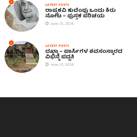
3
LATEST POSTS
ರಾಷ್ಟ್ರಕವಿ ಕುವೆಂಪು ಒಂದು ಕಿರು
ನೋಟ – ಪುಸ್ತಕ ಪರಿಚಯ
June 21, 2026
4
LATEST POSTS
ದಖ್ಮಾ – ಪಾರ್ಸಿಗಳ ಶವಸಂಸ್ಕಾರದ
ವಿಭಿನ್ನ ಪದ್ಧತಿ
June 21, 2026