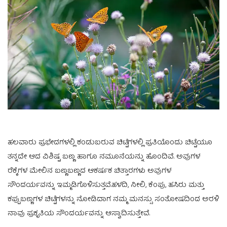
ಹಲವಾರು ಪ್ರಭೇದಗಳಲ್ಲಿ ಕಂಡುಬರುವ ಚಿಟ್ಟೆಗಳಲ್ಲಿ ಪ್ರತಿಯೊಂದು ಚಿಟ್ಟೆಯೂ
ತನ್ನದೇ ಆದ ವಿಶಿಷ್ಟ ಬಣ್ಣ ಹಾಗೂ ನಮೂನೆಯನ್ನು ಹೊಂದಿವೆ. ಅವುಗಳ
ರೆಕ್ಕೆಗಳ ಮೇಲಿನ ಬಣ್ಣಬಣ್ಣದ ಆಕರ್ಷಕ ಚಿತ್ತಾರಗಳು ಅವುಗಳ
ಸೌಂದರ್ಯವನ್ನು ಇಮ್ಮಡಿಗೊಳಿಸುತ್ತವೆ.ಹಳದಿ, ನೀಲಿ, ಕೆಂಪು, ಹಸಿರು ಮತ್ತು
ಕಪ್ಪುಬಣ್ಣಗಳ ಚಿಟ್ಟೆಗಳನ್ನು ನೋಡಿದಾಗ ನಮ್ಮ ಮನಸ್ಸು ಸಂತೋಷದಿಂದ ಅರಳಿ
ನಾವು ಪ್ರಕೃತಿಯ ಸೌಂದರ್ಯವನ್ನು ಆಸ್ವಾದಿಸುತ್ತೇವೆ.