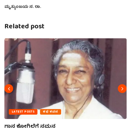
ಮೃತ್ಯುಂಜಯ ನ. ರಾ.
Related post
LATEST POSTS
ಕಥೆ ಕವನ
ಗಾನ ಕೋಗಿಲೆಗೆ ನಮನ