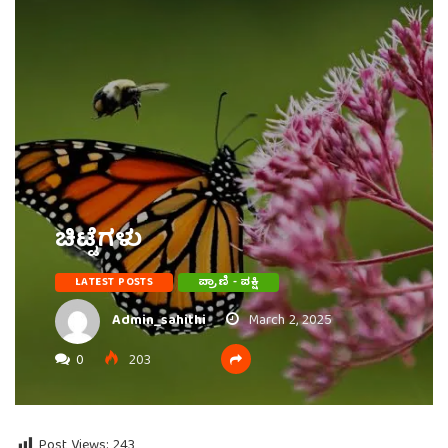
ಚಿಟ್ಟೆಗಳು
LATEST POSTS
ಪ್ರಾಣಿ - ಪಕ್ಷಿ
Admin_sahithi
March 2, 2025
0
203
Post Views:
243