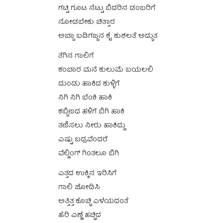
ಗಟ್ಟಿ ಗೂಟ ನೆಟ್ಟು ಬಿದರಿನ ಡಂಬರಿಗೆ
ನೋಡಬೇಕು ಚಿತ್ತಾರ
ಅಬ್ಬಾ ಬಡಿಗಜ್ಜನ ಕೈ ಕುಶಲತೆ ಅದ್ಭುತ
ತೆಗಿನ ಗಾಲಿಗೆ
ಕಂಬಾರ ಮನೆ ಕುಲುಮೆ ಬಯಲಲಿ
ದುಂಡು ಹಾಕಿದ ಕುಳ್ಳಿಗೆ
ನಿಗಿ ನಿಗಿ ಬೆಂಕಿ ಹಾಕಿ
ಕಬ್ಬಿಣದ ಹಳಿಗೆ ಬಿಗಿ ಹಾಕಿ
ತಣಿಸಲು ನೀರು ಹಾಕಿದ್ದು
ಎಷ್ಟು ಬದ್ರವೆಂದರೆ
ವೆಲ್ಡಿಂಗ್ ಗಿಂತಲೂ ಬಿಗಿ
ಎತ್ತದ ಉಕ್ಕಿನ ಇರಿಸಿಗೆ
ಗಾಲಿ ಜೋಡಿಸಿ
ಅತ್ತಿತ್ತ ಕೊಚ್ಚಿ ಎಳೆಯದಂತೆ
ಹೆರಿ ಎಣ್ಣೆ ಹಚ್ಚಿದ