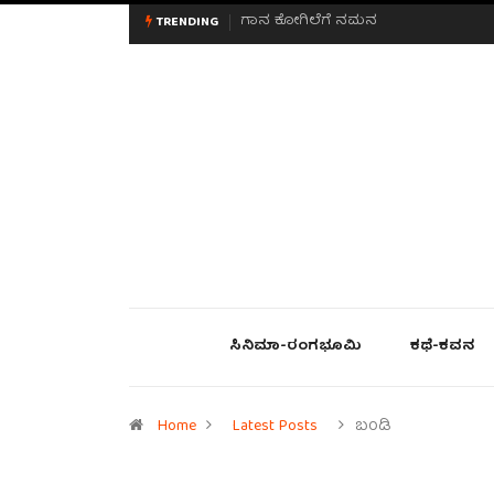
ಮನಸಿನ ಸವಿಭಾವ
TRENDING
ಸಿನಿಮಾ-ರಂಗಭೂಮಿ
ಕಥೆ-ಕವನ
Home
Latest Posts
ಬಂಡಿ