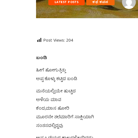
LATEST POSTS
ಕಥೆ ಕವನ
Post Views:
204
ಬಂಡಿ
ಹೀಗೆ ಹೋಗುತ್ತಿತ್ತು
ಅಪ್ಪ ಕೊಳ್ಳು ಕಟ್ಟಿದ ಬಂಡಿ
ಮನೆಯಲ್ಲಿಯೇ ಹುಟ್ಟಿದ
ಅಳಿಯ ಮಾವ
ಕೆಂದ,ಮಾಸ ಹೋರಿ
ಮೂರನೇ ತಲೆಮಾರಿಗೆ ಸಾಕ್ಷಿಯಾಗಿ
ಸಂತಸದಲ್ಲಿದ್ದವು