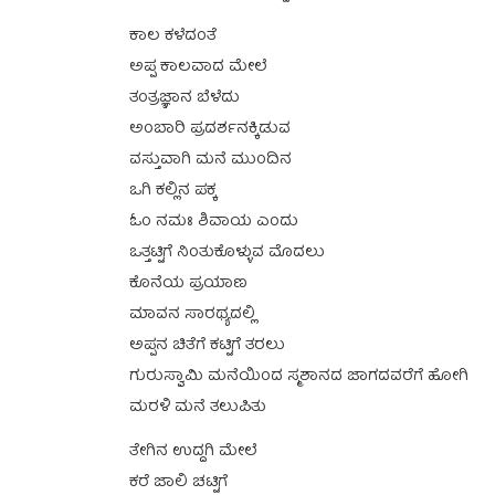
ಕಾಲ ಕಳೆದಂತೆ
ಅಪ್ಪ ಕಾಲವಾದ ಮೇಲೆ
ತಂತ್ರಜ್ಞಾನ ಬೆಳೆದು
ಅಂಬಾರಿ ಪ್ರದರ್ಶನಕ್ಕಿಡುವ
ವಸ್ತುವಾಗಿ ಮನೆ ಮುಂದಿನ
ಒಗಿ ಕಲ್ಲಿನ ಪಕ್ಕ
ಓಂ ನಮಃ ಶಿವಾಯ ಎಂದು
ಒತ್ತಟ್ಟಿಗೆ ನಿಂತುಕೊಳ್ಳುವ ಮೊದಲು
ಕೊನೆಯ ಪ್ರಯಾಣ
ಮಾವನ ಸಾರಥ್ಯದಲ್ಲಿ
ಅಪ್ಪನ ಚಿತೆಗೆ ಕಟ್ಟಿಗೆ ತರಲು
ಗುರುಸ್ವಾಮಿ ಮನೆಯಿಂದ ಸ್ಮಶಾನದ ಜಾಗದವರೆಗೆ ಹೋಗಿ
ಮರಳಿ ಮನೆ ತಲುಪಿತು
ತೇಗಿನ ಉದ್ದಗಿ ಮೇಲೆ
ಕರೆ ಜಾಲಿ ಚಟ್ಟಿಗೆ