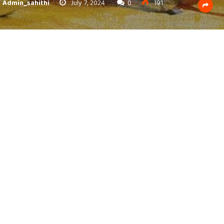
Admin_sahithi
July 7, 2024
0
191