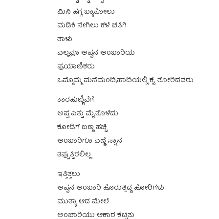
ಮಿನಿ ಹಗ್ಗ ಬ್ಯಾಕೋಲು
ಮಡಿಕಿ ನೇಗಿಲು ಕಳೆ ಚತಿಗಿ
ತಾಳು
ಎಲ್ಲವೂ ಅಪ್ಪನ ಅಂಬಾರಿಯ
ಪ್ರಯಾಣಿಕರು
ಒಮ್ಮೊಮ್ಮೆ ಮನೆಮಂದಿ,ಹಾದಿಯಲ್ಲಿ ಕೈ ತೋರಿದವರು
ಕಾರಹುಣ್ಣಿವೆಗೆ
ಅಪ್ಪ ಎತ್ತು ಮೈತೊಳೆದು
ಕೋಡಿಗೆ ಬಣ್ಣ ಹಚ್ಚಿ
ಅಂಬಾರಿಗೂ ಎಣ್ಣೆ ಸ್ನಾನ
ತಪ್ಪುತ್ತಿರಲಿಲ್ಲ
ಇತ್ತಿತ್ತಲು
ಅಪ್ಪನ ಅಂಬಾರಿ ಹೊರುತ್ತಿದ್ದ ಹೋರಿಗಳು
ಮುತ್ಯಾ ಆದ ಮೇಲೆ
ಅಂಬಾರಿಯು ಆಕಾರ ಕೆಟ್ಟಿತು