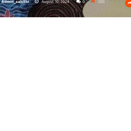
Admin_sahithi
August 10, 2024
0
200