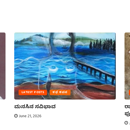
LATEST POSTS
ಕಥೆ ಕವನ
ಮನಸಿನ ಸವಿಭಾವ
ರಾ
ಪು
June 21, 2026
J