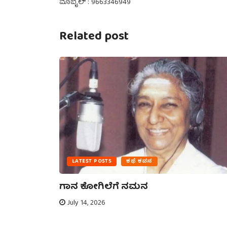
ಮೊಬೈಲ್ : 9663346949
Related post
LATEST POSTS
ಕಥೆ ಕವನ
ನೋಟ –
ಗಾನ ಕೋಗಿಲೆಗೆ ನಮನ
July 14, 2026