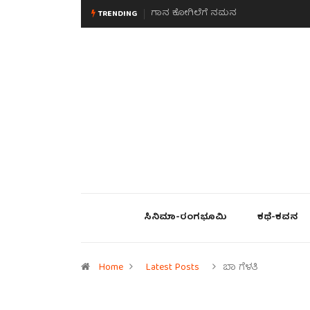
ಗಾನ ಕೋಗಿಲೆಗೆ ನಮನ
ಮನಸಿನ ಸವಿಭಾವ
TRENDING
ಸಿನಿಮಾ-ರಂಗಭೂಮಿ
ಕಥೆ-ಕವನ
Home
Latest Posts
ಬಾ ಗೆಳತಿ