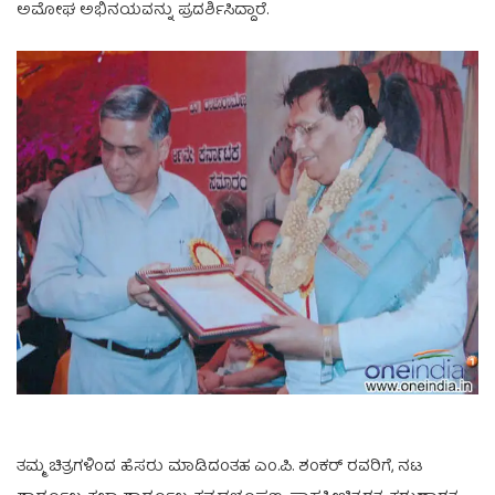
ಅಮೋಘ ಅಭಿನಯವನ್ನು ಪ್ರದರ್ಶಿಸಿದ್ದಾರೆ.
ತಮ್ಮ ಚಿತ್ರಗಳಿಂದ ಹೆಸರು ಮಾಡಿದಂತಹ ಎಂ.ಪಿ. ಶಂಕರ್ ರವರಿಗೆ, ನಟ