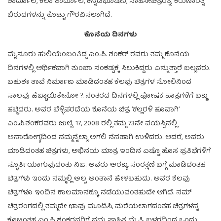
ಶಾರ್ದೂಲ, ಕಲಾ ಶಾರ್ದೂಲ, ಕನ್ನಡಭೂಷಣ, ಸಾಹಸೀಚಿತ್ರರತ್ನ, ಕರುಣಾರತ್ನ
ಬಿರುದಗಳನ್ನು ಕೊಟ್ಟು ಗೌರವಿಸಲಾಗಿದೆ.
ಕೊನೆಯ ದಿನಗಳು
ಮೈಸೂರು ಹುಲಿಯೆಂಬಂತಿದ್ದ ಎಂ.ಪಿ. ಶಂಕರ್ ರವರು ತಮ್ಮ ಕೊನೆಯ
ದಿನಗಳಲ್ಲಿ ಆರ್ಥಿಕವಾಗಿ ತುಂಬಾ ಸಂಕಷ್ಟಕ್ಕೆ ಸಿಲುಕಿದ್ದರು ಎನ್ನುತ್ತಾರೆ ಬಲ್ಲವರು.
ಬಹುಶಃ ತಾವೆ ನಿರ್ಮಾಣ ಮಾಡಿದಂತಹ ಕೆಲವು ಚಿತ್ರಗಳ ಸೋಲಿನಿಂದ
ಸಾಲವು ಹೆಚ್ಚಾಯಿತೇನೋ ?. ನಂತರದ ದಿನಗಳಲ್ಲಿ ಪೋಷಕ ಪಾತ್ರಗಳಿಗೆ ಬಣ್ಣ
ಹಚ್ಚಿದರು. ಅವರ ಬೆಳ್ಳಿಪರದೆಯ ಕೊನೆಯ ಚಿತ್ರ ʼಕಲ್ಲರಳಿ ಹೂವಾಗಿʼ
ಎಂ.ಪಿ.ಶಂಕರವರು ಜುಲೈ 17, 2008 ರಲ್ಲಿ ತಮ್ಮ 73ನೇ ವಯಸ್ಸಿನಲ್ಲಿ
ಅನಾರೋಗ್ಯದಿಂದ ನಮ್ಮನ್ನೆಲ್ಲಾ ಅಗಲಿ ನೆನಪಾಗಿ ಉಳಿದರು. ಆದರೆ, ಅವರು
ಮಾಡಿದಂತಹ ಚಿತ್ರಗಳು, ಅಭಿನಯ ಮಾತ್ರ ಇಂದಿನ ಎಷ್ಟೊ ಹೊಸ ಪ್ರತಿಭೆಗಳಿಗೆ
ಸ್ಫೂರ್ತಿಯಾಗುವುದಂತು ನಿಜ. ಅವರು ಅರಣ್ಯ ಸಂರಕ್ಷಣೆ ಬಗ್ಗೆ ಮಾಡಿದಂತಹ
ಚಿತ್ರಗಳು ಇಂದು ನಮ್ಮಲ್ಲಿ ಅಲ್ಪ ಅಂತಾನೆ ಹೇಳಬಹುದು. ಅವರ ಕೆಲವು
ಚಿತ್ರಗಳೂ ಇಂದಿನ ಕಾಲಮಾನಕ್ಕೂ ನಡೆಯುವಂತಹುದೇ ಆಗಿದೆ. ನಮ್
ಚಿತ್ರರಂಗದಲ್ಲಿ ತಮ್ಮದೇ ಛಾಪು ಮೂಡಿಸಿ, ಮರೆಯಲಾಗದಂತಹ ಚಿತ್ರಗಳನ್ನ
ಕೊಟ್ಟಂತಹ ಎಂ.ಪಿ ಶಂಕರವರಿಗೆ ನಮ್ಮ ಸಾಹಿತ್ಯ ಮೈತ್ರಿ ಬಳಗದಿಂದ ಒಂದು