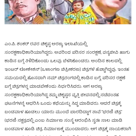
ಎಂ.ಪಿ. ಶಂಕರ್ ರವರ ಚಿಕ್ಕಪ್ಪ ಅರಣ್ಯ ಇಲಾಖೆಯಲ್ಲಿ
ಸಂರಕ್ಷಣಾಧಿಕಾರಿಯಾಗಿದ್ದರು. ಅವರಿಂದ ಪರಿಸರ ಸಂರಕ್ಷಣೆ, ವನ್ಯಜೀವಿ ಹಾಗು
ಕಾಡಿನ ಬಗ್ಗೆ ತಿಳಿದಿಕೊಂಡು ಒಲವು ಬೆಳೆಸಿಕೊಂಡರು. ಅಂದಿನ ಕಾಲದಲ್ಲಿ
ಇಂಟರ್ ಲೋಕೇಶನ್ [ಒಳಾಂಗಣ ಚಿತ್ರೀಕರಣ] ಚಿತ್ರಗಳೆ ಹೆಚ್ಚಾಗಿದ್ದವು. ಇಂತಹ
ಸಮಯದಲ್ಲಿ ಹೊಸದಾಗಿ ನಮ್ ಚಿತ್ರರಂಗದಲ್ಲಿ ಕಾಡಿನ ಬಗ್ಗೆ, ಪರಿಸರ ರಕ್ಷಣೆ
ಬಗ್ಗೆ ಚಿತ್ರಗಳನ್ನ ಮಾಡಬೇಕೆಂದು ನಿರ್ಧರಿಸಿದರು. ಆಗ ಅರಣ್ಯ
ಸಂರಕ್ಷಣಾಧಿಕಾರಿಯಾಗಿದ್ದ ತಮ್ಮ ಚಿಕ್ಕಪ್ಪನ ವೃತ್ತಿ ಜೀವನದಲ್ಲಿ ನಡೆದಂತಹ
ಘಟನೆಗಳನ್ನೆ ಆಧರಿಸಿ ಒಂದು ಕಥೆಯನ್ನು ಸಿದ್ಧ ಮಾಡಿದರು. ಆದರೆ ಚಿತ್ರಕ್ಕೆ
ಬಂಡವಾಳ ಹೂಡಲು ಯಾರು ಮುಂದೆ ಬಾರದಿದ್ದಾಗ ತಾವೆ “ಭರಣಿ ಚಿತ್ರ”
(ಭರಣಿ ನಕ್ಷತ್ರದಲ್ಲಿ ಎಂಬ ನಿರ್ಮಾಣ ಸಂಸ್ಥೆ ಆರಂಭಿಸಿ ಸ್ವತಃ ಸಾಲ ಮಾಡಿ
ಬಂಡವಾಳ ಹೂಡಿ ಚಿತ್ರ ನಿರ್ಮಾಣಕ್ಕೆ ಮುಂದಾದರು. ಆಗ ಚಿತ್ರಕ್ಕೆ ನಾಯಕರಾಗಿ