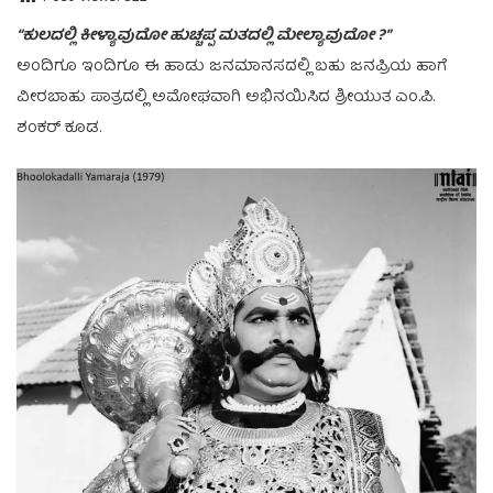
“ಕುಲದಲ್ಲಿ ಕೀಳ್ಯಾವುದೋ ಹುಚ್ಚಪ್ಪ ಮತದಲ್ಲಿ ಮೇಲ್ಯಾವುದೋ ?”
ಅಂದಿಗೂ ಇಂದಿಗೂ ಈ ಹಾಡು ಜನಮಾನಸದಲ್ಲಿ ಬಹು ಜನಪ್ರಿಯ ಹಾಗೆ
ವೀರಬಾಹು ಪಾತ್ರದಲ್ಲಿ ಅಮೋಘವಾಗಿ ಅಭಿನಯಿಸಿದ ಶ್ರೀಯುತ ಎಂ.ಪಿ.
ಶಂಕರ್ ಕೂಡ.