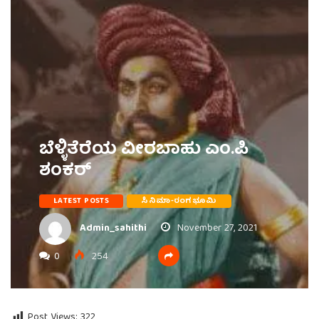
ಬೆಳ್ಳಿತೆರೆಯ ವೀರಬಾಹು ಎಂ.ಪಿ
ಶಂಕರ್
LATEST POSTS
ಸಿನಿಮಾ-ರಂಗಭೂಮಿ
Admin_sahithi
November 27, 2021
0
254
Post Views:
322