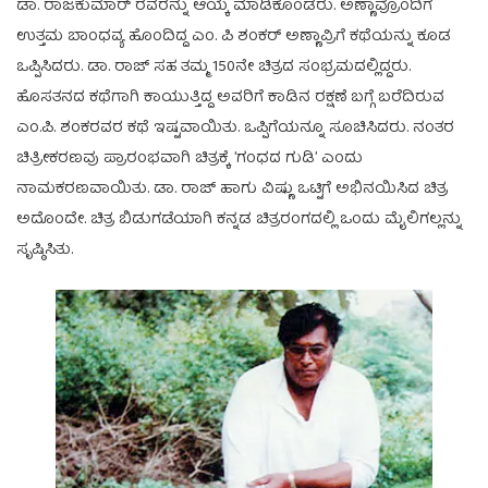
ಡಾ. ರಾಜಕುಮಾರ್ ರವರನ್ನು ಆಯ್ಕೆ ಮಾಡಿಕೊಂಡರು. ಅಣ್ಣಾವ್ರೊಂದಿಗೆ
ಉತ್ತಮ ಬಾಂಧವ್ಯ ಹೊಂದಿದ್ದ ಎಂ. ಪಿ ಶಂಕರ್ ಅಣ್ಣಾವ್ರಿಗೆ ಕಥೆಯನ್ನು ಕೂಡ
ಒಪ್ಪಿಸಿದರು. ಡಾ. ರಾಜ್ ಸಹ ತಮ್ಮ 150ನೇ ಚಿತ್ರದ ಸಂಭ್ರಮದಲ್ಲಿದ್ದರು.
ಹೊಸತನದ ಕಥೆಗಾಗಿ ಕಾಯುತ್ತಿದ್ದ ಅವರಿಗೆ ಕಾಡಿನ ರಕ್ಷಣೆ ಬಗ್ಗೆ ಬರೆದಿರುವ
ಎಂ.ಪಿ. ಶಂಕರವರ ಕಥೆ ಇಷ್ಟವಾಯಿತು. ಒಪ್ಪಿಗೆಯನ್ನೂ ಸೂಚಿಸಿದರು. ನಂತರ
ಚಿತ್ರೀಕರಣವು ಪ್ರಾರಂಭವಾಗಿ ಚಿತ್ರಕ್ಕೆ ʼಗಂಧದ ಗುಡಿʼ ಎಂದು
ನಾಮಕರಣವಾಯಿತು. ಡಾ. ರಾಜ್ ಹಾಗು ವಿಷ್ಣು ಒಟ್ಟಿಗೆ ಅಭಿನಯಿಸಿದ ಚಿತ್ರ
ಅದೊಂದೇ. ಚಿತ್ರ ಬಿಡುಗಡೆಯಾಗಿ ಕನ್ನಡ ಚಿತ್ರರಂಗದಲ್ಲಿ ಒಂದು ಮೈಲಿಗಲ್ಲನ್ನು
ಸೃಷ್ಠಿಸಿತು.