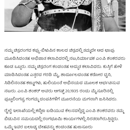
ನಮ್ಮ ಚಿತ್ರರಂಗದ ಕಪ್ಪು-ಬಿಳುಪಿನ ಕಾಲದ ಚಿತ್ರದಲ್ಲಿ ತಮ್ಮದೇ ಆದ ಛಾಪು
ಮೂಡಿಸಿದಂತಹ ಅಭಿಜಾತ ಕಲಾವಿದರಲ್ಲಿ ನಟ,ನಿರ್ಮಾಪಕ ಎಂ.ಪಿ ಶಂಕರವರು
ಕೂಡ ಒಬ್ಬರು. ನಮ್ಮ ಚಿತ್ರರಂಗ ಕಂಡಂತಹ ಅದ್ಭುತ ಕಲಾವಿದರು. ಕುಸ್ತಿಗೆ ಹೇಳಿ
ಮಾಡಿಸಿದಂತಹ ಎತ್ತರದ ಗರಡಿ ಮೈ, ಶಾರ್ದೂಲದಂತಹ ಕಠೋರ ಧ್ವನಿ,
ಸಿಡಿಲಿನಂತಹ ಕಣ್ಣುಗಳು, ಹುಲಿಯಂತೆ ಅಭಿನಯದ ಮೂಲಕ ಆರ್ಭಟಿಸುವ
ನಟರು. ಎಂ.ಪಿ ಶಂಕರ್ ಅವರು ಆಗಷ್ಟ್ 20,1935 ರಂದು ಮೈಸೂರಿನಲ್ಲಿ
ಪುಟ್ಟಲಿಂಗಪ್ಪ, ಗಂಗಮ್ಮ ದಂಪತಿಗಳಿಗೆ ಮೂರನೆಯ ಮಗನಾಗಿ ಜನಿಸಿದರು.
ರೈಲ್ವೆ ಇಲಾಖೆಯಲ್ಲಿ ಕಬ್ಬಿಣ ಬಡಿಯುವ ಕೆಲಸದಲ್ಲಿದ್ದ ಎಂ.ಪಿ ಶಂಕರವರು ತಮ್ಮ
ಬಿಡುವಿನ ಸಮಯದಲ್ಲಿ ರಂಗಭೂಮಿ ಕಾರ್ಯಗಳಲ್ಲಿ ನಿರತರಾಗಿರುತ್ತಿದ್ದರು.
ಒಮ್ಮೆ ಇವರ ಬಲಾಢ್ಯ ದೇಹವನ್ನು ಕಂಡಂತಹ ಹುಣಸೂರು