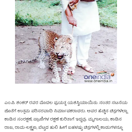
ಎಂ.ಪಿ. ಶಂಕರ್ ರವರ ಮೊದಲ ಪ್ರಯತ್ನ ಯಶಸ್ವಿಯಾಯಿತು. ನಂತರ ನಟನೆಯ
ಜೊತೆಗೆ ಉತ್ತಮ ಪರಿಸರವಾದಿ ನಿರ್ಮಾಪಕರಾದರು. ಅವರ ಹೆಚ್ಚಿನ ಚಿತ್ರಗಳೆಲ್ಲಾ
ಕಾಡಿನ ಸಂರಕ್ಷಣೆ, ಪ್ರಾಣಿಗಳ ರಕ್ಷಣೆ ಕುರಿತಾಗೆ ಇದ್ದವು. ಮೃಗಾಲಯ, ಕಾಡಿನ
ರಾಜ, ರಾಮ-ಲಕ್ಷ್ಮಣ, ಬೆಟ್ಟದ ಹುಲಿ ಹೀಗೆ ಬಹಳಷ್ಟು ಚಿತ್ರಗಳಲ್ಲಿ ಕಾಡುಗಳನ್ನೂ