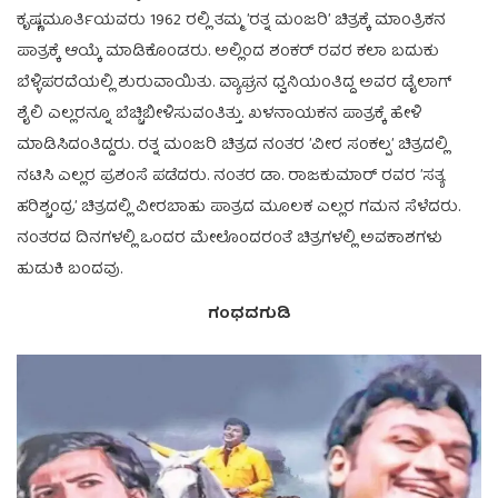
ಕೃಷ್ಣಮೂರ್ತಿಯವರು 1962 ರಲ್ಲಿ ತಮ್ಮ ʼರತ್ನ ಮಂಜರಿʼ ಚಿತ್ರಕ್ಕೆ ಮಾಂತ್ರಿಕನ
ಪಾತ್ರಕ್ಕೆ ಆಯ್ಕೆ ಮಾಡಿಕೊಂಡರು. ಅಲ್ಲಿಂದ ಶಂಕರ್ ರವರ ಕಲಾ ಬದುಕು
ಬೆಳ್ಳಿಪರದೆಯಲ್ಲಿ ಶುರುವಾಯಿತು. ವ್ಯಾಘ್ರನ ಧ್ವನಿಯಂತಿದ್ದ ಅವರ ಡೈಲಾಗ್
ಶೈಲಿ ಎಲ್ಲರನ್ನೂ ಬೆಚ್ಚಿಬೀಳಿಸುವಂತಿತ್ತು. ಖಳನಾಯಕನ ಪಾತ್ರಕ್ಕೆ ಹೇಳಿ
ಮಾಡಿಸಿದಂತಿದ್ದರು. ರತ್ನ ಮಂಜರಿ ಚಿತ್ರದ ನಂತರ ʼವೀರ ಸಂಕಲ್ಪʼ ಚಿತ್ರದಲ್ಲಿ
ನಟಿಸಿ ಎಲ್ಲರ ಪ್ರಶಂಸೆ ಪಡೆದರು. ನಂತರ ಡಾ. ರಾಜಕುಮಾರ್ ರವರ ʼಸತ್ಯ
ಹರಿಶ್ಚಂದ್ರʼ ಚಿತ್ರದಲ್ಲಿ ವೀರಬಾಹು ಪಾತ್ರದ ಮೂಲಕ ಎಲ್ಲರ ಗಮನ ಸೆಳೆದರು.
ನಂತರದ ದಿನಗಳಲ್ಲಿ ಒಂದರ ಮೇಲೊಂದರಂತೆ ಚಿತ್ರಗಳಲ್ಲಿ ಅವಕಾಶಗಳು
ಹುಡುಕಿ ಬಂದವು.
ಗಂಧದಗುಡಿ