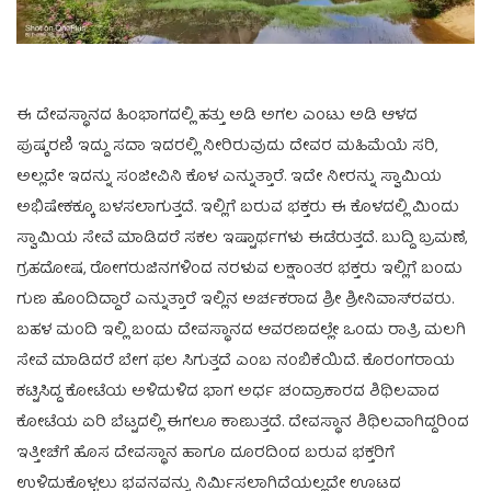
ಈ ದೇವಸ್ಥಾನದ ಹಿಂಭಾಗದಲ್ಲಿ ಹತ್ತು ಅಡಿ ಅಗಲ ಎಂಟು ಅಡಿ ಆಳದ
ಪುಷ್ಕರಣಿ ಇದ್ದು ಸದಾ ಇದರಲ್ಲಿ ನೀರಿರುವುದು ದೇವರ ಮಹಿಮೆಯೆ ಸರಿ,
ಅಲ್ಲದೇ ಇದನ್ನು ಸಂಜೀವಿನಿ ಕೊಳ ಎನ್ನುತ್ತಾರೆ. ಇದೇ ನೀರನ್ನು ಸ್ವಾಮಿಯ
ಅಭಿಷೇಕಕ್ಕೂ ಬಳಸಲಾಗುತ್ತದೆ. ಇಲ್ಲಿಗೆ ಬರುವ ಭಕ್ತರು ಈ ಕೊಳದಲ್ಲಿ ಮಿಂದು
ಸ್ವಾಮಿಯ ಸೇವೆ ಮಾಡಿದರೆ ಸಕಲ ಇಷ್ಟಾರ್ಥಗಳು ಈಡೆರುತ್ತದೆ. ಬುದ್ದಿ ಬ್ರಮಣೆ,
ಗ್ರಹದೋಷ, ರೋಗರುಜಿನಗಳಿಂದ ನರಳುವ ಲಕ್ಷಾಂತರ ಭಕ್ತರು ಇಲ್ಲಿಗೆ ಬಂದು
ಗುಣ ಹೊಂದಿದ್ದಾರೆ ಎನ್ನುತ್ತಾರೆ ಇಲ್ಲಿನ ಅರ್ಚಕರಾದ ಶ್ರೀ ಶ್ರೀನಿವಾಸ್‌ರವರು.
ಬಹಳ ಮಂದಿ ಇಲ್ಲಿ ಬಂದು ದೇವಸ್ಥಾನದ ಆವರಣದಲ್ಲೇ ಒಂದು ರಾತ್ರಿ ಮಲಗಿ
ಸೇವೆ ಮಾಡಿದರೆ ಬೇಗ ಫಲ ಸಿಗುತ್ತದೆ ಎಂಬ ನಂಬಿಕೆಯಿದೆ. ಕೊರಂಗರಾಯ
ಕಟ್ಟಿಸಿದ್ದ ಕೋಟೆಯ ಅಳಿದುಳಿದ ಭಾಗ ಅರ್ಧ ಚಂದ್ರಾಕಾರದ ಶಿಥಿಲವಾದ
ಕೋಟೆಯ ಏರಿ ಬೆಟ್ಟದಲ್ಲಿ ಈಗಲೂ ಕಾಣುತ್ತದೆ. ದೇವಸ್ಥಾನ ಶಿಥಿಲವಾಗಿದ್ದರಿಂದ
ಇತ್ತೀಚೆಗೆ ಹೊಸ ದೇವಸ್ಥಾನ ಹಾಗೂ ದೂರದಿಂದ ಬರುವ ಭಕ್ತರಿಗೆ
ಉಳಿದುಕೊಳ್ಳಲು ಭವನವನ್ನು ನಿರ್ಮಿಸಲಾಗಿದೆಯಲ್ಲದೇ ಊಟದ