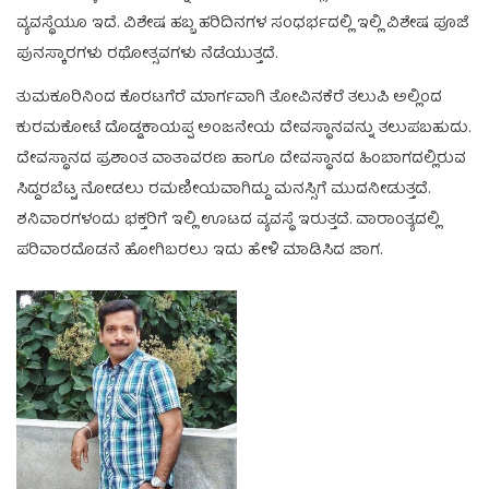
ವ್ಯವಸ್ಥೆಯೂ ಇದೆ. ವಿಶೇಷ ಹಬ್ಬ ಹರಿದಿನಗಳ ಸಂಧರ್ಭದಲ್ಲಿ ಇಲ್ಲಿ ವಿಶೇಷ ಪೂಜೆ
ಪುನಸ್ಕಾರಗಳು ರಥೋತ್ಸವಗಳು ನೆಡೆಯುತ್ತದೆ.
ತುಮಕೂರಿನಿಂದ ಕೊರಟಗೆರೆ ಮಾರ್ಗವಾಗಿ ತೋವಿನಕೆರೆ ತಲುಪಿ ಅಲ್ಲಿಂದ
ಕುರಮಕೋಟೆ ದೊಡ್ಡಕಾಯಪ್ಪ ಅಂಜನೇಯ ದೇವಸ್ಥಾನವನ್ನು ತಲುಪಬಹುದು.
ದೇವಸ್ಥಾನದ ಪ್ರಶಾಂತ ವಾತಾವರಣ ಹಾಗೂ ದೇವಸ್ಥಾನದ ಹಿಂಬಾಗದಲ್ಲಿರುವ
ಸಿದ್ದರಬೆಟ್ಟ ನೋಡಲು ರಮಣೀಯವಾಗಿದ್ದು ಮನಸ್ಸಿಗೆ ಮುದನೀಡುತ್ತದೆ.
ಶನಿವಾರಗಳಂದು ಭಕ್ತರಿಗೆ ಇಲ್ಲಿ ಊಟದ ವ್ಯವಸ್ಥೆ ಇರುತ್ತದೆ. ವಾರಾಂತ್ಯದಲ್ಲಿ
ಪರಿವಾರದೊಡನೆ ಹೋಗಿಬರಲು ಇದು ಹೇಳಿ ಮಾಡಿಸಿದ ಜಾಗ.