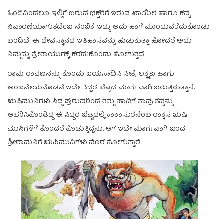
ಹಿಂದಿನಿಂದಲೂ ಇಲ್ಲಿಗೆ ಬರುವ ಭಕ್ತರಿಗೆ ಇರುವ ಖಾಯಿಲೆ ಹಾಗೂ ಕಷ್ಟ
ನಿವಾರಣೆಯಾಗುತ್ತದೆಂಬ ನಂಬಿಕೆ ಇದ್ದು ಅದು ಹಾಗೆ ಮುಂದುವರೆದುಕೊಂಡು
ಬಂದಿದೆ. ಈ ದೇವಸ್ಥಾನದ ಇತಿಹಾಸವನ್ನು ಹುಡುಕುತ್ತಾ ಹೋದರೆ ಅದು
ನಿಮ್ಮನ್ನು ತ್ರೇತಾಯುಗಕ್ಕೆ ಕರೆದುಕೊಂಡು ಹೋಗುತ್ತದೆ.
ರಾಮ ರಾವಣನನ್ನು ಕೊಂದು ಜಯಸಾಧಿಸಿ ಸೀತೆ, ಲಕ್ಷ್ಮಣ ಹಾಗು
ಅಂಜನೇಯನೊಡನೆ ಇದೇ ಸಿದ್ದರ ಬೆಟ್ಟದ ಮಾರ್ಗವಾಗಿ ಬರುತ್ತಿರುತ್ತಾನೆ.
ಋಷಿಮುನಿಗಳು ಸಿದ್ದ ಪುರುಷರಿಂದ ತಮ್ಮ ಪಾಡಿಗೆ ತಾವು ತಪ್ಪಸ್ಸು
ಆಚರಿಸಿಕೊಂಡಿದ್ದ ಈ ಸಿದ್ದರ ಬೆಟ್ಟದಲ್ಲಿ ಕಾಕಾಸುರನೆಂಬ ರಾಕ್ಷಸ ಋಷಿ
ಮುನಿಗಳಿಗೆ ತೊಂದರೆ ಕೊಡುತ್ತಿದ್ದನು. ಆಗ ಇದೇ ಮಾರ್ಗವಾಗಿ ಬಂದ
ಶ್ರೀರಾಮನಿಗೆ ಋಷಿಮುನಿಗಳು ಮೊರೆ ಹೋಗುತ್ತಾರೆ.