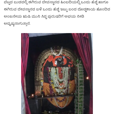
ಬೆಟ್ಟದ ಬುಡದಲ್ಲಿ ಈಗಿರುವ ದೇವಸ್ಥಾನದ ಹಿಂಬದಿಯಲ್ಲಿ ಒಂದು ಹೆಜ್ಜೆ ಹಾಗೂ
ಈಗಿರುವ ದೇವಸ್ಥಾನದ ಬಳಿ ಒಂದು ಹೆಜ್ಜೆ ಇಟ್ಟು ಬಂದ ದೊಡ್ಡಕಾಯ ಹೊಂದಿದ
ಅಂಜನೇಯ ಋಷಿ ಮುನಿ ಸಿದ್ದ ಪುರುಷರಿಗೆ ಅಭಯ ನೀಡಿ
ಅದೃಷ್ಯನಾಗುತ್ತಾನೆ.