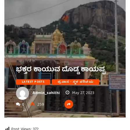
ಭಕ್ತರ ಕಾಯುವ ದೊಡ್ಡ ಕಾಯಪ್ಪ
LATEST POSTS
ಪ್ರವಾಸ - ಸ್ಥಳ ಪರಿಚಯ
Admin_sahithi
May 27, 2023
0
259
Post Views:
372