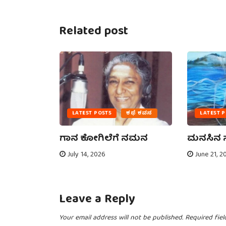
Related post
ಪುಸ್ತಕ ಮೈತ್ರಿ
LATEST POSTS
ಕಥೆ ಕವನ
LATEST 
ಪು ಒಂದು
ಗಾನ ಕೋಗಿಲೆಗೆ ನಮನ
ಮನಸಿನ 
ಕ...
July 14, 2026
June 21, 2
Leave a Reply
Your email address will not be published.
Required fie