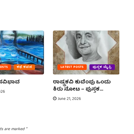
POSTS
ಕಥೆ ಕವನ
LATEST POSTS
ಪುಸ್ತಕ ಮೈತ್ರಿ
ಸವಿಭಾವ
ರಾಷ್ಟ್ರಕವಿ ಕುವೆಂಪು ಒಂದು
ಗ
ಕಿರು ನೋಟ – ಪುಸ್ತಕ...
026
June 21, 2026
lds are marked
*