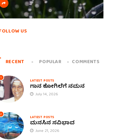
FOLLOW US
RECENT
POPULAR
COMMENTS
1
LATEST POSTS
ಗಾನ ಕೋಗಿಲೆಗೆ ನಮನ
July 14, 2026
2
LATEST POSTS
ಮನಸಿನ ಸವಿಭಾವ
June 21, 2026