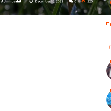
Admin_sahithi
December 10, 2023
0
225