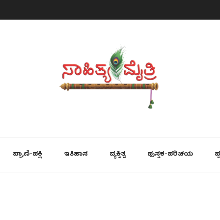
ಪ್ರಾಣಿ-ಪಕ್ಷಿ
ಇತಿಹಾಸ
ವ್ಯಕ್ತಿತ್ವ
ಪುಸ್ತಕ-ಪರಿಚಯ
ಪ