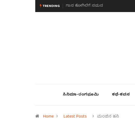
ಗಾನ ಕೋಗಿಲೆಗೆ ನಮನ
ಮನಸಿನ ಸವಿಭಾವ
TRENDING
ಸಿನಿಮಾ-ರಂಗಭೂಮಿ
ಕಥೆ-ಕವನ
Home
Latest Posts
ಮಂಜಿನ ಹನಿ