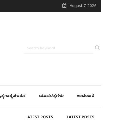
August 7, 2026
್ರತ್ಯಗಾತ್ಮ ಚಿಂತನ
ಯುವರತ್ನಗಳು
ಕಾದಂಬರಿ
LATEST POSTS
LATEST POSTS