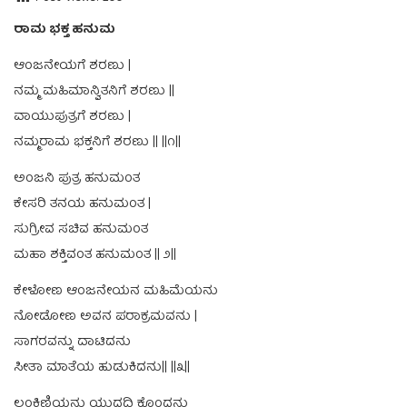
ರಾಮ ಭಕ್ತ ಹನುಮ
ಆಂಜನೇಯಗೆ ಶರಣು |
ನಮ್ಮ ಮಹಿಮಾನ್ವಿತನಿಗೆ ಶರಣು ||
ವಾಯುಪುತ್ರಗೆ ಶರಣು |
ನಮ್ಮರಾಮ ಭಕ್ತನಿಗೆ ಶರಣು || ||೧||
ಅಂಜನಿ ಪುತ್ರ ಹನುಮಂತ
ಕೇಸರಿ ತನಯ ಹನುಮಂತ |
ಸುಗ್ರೀವ ಸಚಿವ ಹನುಮಂತ
ಮಹಾ ಶಕ್ತಿವಂತ ಹನುಮಂತ || ೨||
ಕೇಳೋಣ ಆಂಜನೇಯನ ಮಹಿಮೆಯನು
ನೋಡೋಣ ಅವನ ಪರಾಕ್ರಮವನು |
ಸಾಗರವನ್ನು ದಾಟಿದನು
ಸೀತಾ ಮಾತೆಯ ಹುಡುಕಿದನು|| ||೩||
ಲಂಕಿಣಿಯನು ಯುದ್ಧದಿ ಕೊಂದನು