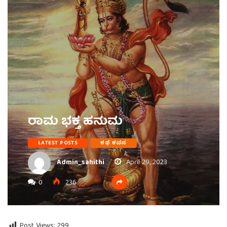
ರಾಮ ಭಕ್ತ ಹನುಮ
LATEST POSTS
ಕಥೆ ಕವನ
Admin_sahithi
April 29, 2023
0
236
Post Views:
299