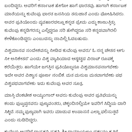
ಬಂದಿದ್ದರು. ಅವರಿಗೆ ಕರ್ನಾಟಕ ಹೇಗೋ ಹಾಗೆ ಭಾರತವು. ಹಾಗಾಗಿ ಕರ್ನಾಟಕ
ಮಾತೆಯನ್ನು ಕುವೆಂಪು ಭಾರತ ಜನನಿಯ ತನುಜಾತೆ ಎಂದು ಘೋಷಿಸಿದರು.
ಅವರ ಪ್ರತಿಯೊಂದು ವ್ಯವಹಾರದಲ್ಲೂ ಕನ್ನಡ ಪ್ರೇಮ ಎದ್ದು ಕಾಣುತ್ತಿತ್ತು.
ಕುವೆಂಪು ಕನ್ನಡಿಗರನ್ನು ಎಲ್ಲಿದ್ದರೂ ಸರಿ ಹೇಗಿದ್ದರೂ ಸರಿ ಕನ್ನಡವಾಗಿರಲಿ
ಕೇಳಿಕೊಂಡಿದ್ದರು ಎಂಬುದನ್ನು ನಾವಿಲ್ಲಿ ಓದಬಹುದು.
ವಿಶ್ವಮಾನವ ಸಂದೇಶವನ್ನು ನೀಡಿದ ಕುವೆಂಪು ಅವರು” ಓ ನನ್ನ ಚೇತನ ಆಗು
ನೀ ಅನಿಕೇತನ” ಎಂದು ವಿಶ್ವ ವ್ಯಾಪಿಯಾದ ಆತ್ಮತತ್ವದ ವಿರಾಟ್ ರೂಪಕ್ಕೆ
ಕರೆಯಿತ್ತರು. ಹಾಗೆಯೇ ಜಗತ್ತಿನ ಪ್ರತಿಯೊಬ್ಬನೂ ವಿಶ್ವಮಾನವನಾಗಬೇಕು
ಇದೇ ಅವರ ವಿಶ್ವಾಸ ಪೂರ್ಣ ನಂಬಿಕೆ. ಮತ ಮನುಜ ಮತವಾಗಬೇಕು ಪಥ
ವಿಶ್ವಪಥವಾಗಬೇಕು ಇದು ಕುವೆಂಪು ಅವರ ಸೂತ್ರ.
ಮಾಸ್ತಿ ವೆಂಕಟೇಶ ಅಯ್ಯಂಗಾರ್ ಅವರು ಕುವೆಂಪು ಅವರ ಪ್ರತಿಭೆಯನ್ನು
ಕಂಡು ಪುಟ್ಟಪ್ಪನವರು ಪುಣ್ಯವಂತರು, ಚಿಕ್ಕಂದಿನಲ್ಲಿಯೇ ಇವರಿಗೆ ಸಿದ್ಧಿಯ ದಾರಿ
ಸಿಕ್ಕಿದೆ. ನಮ್ಮ ಪುಣ್ಯವಾಗಿ ಇವರು ಮಾಡುವ ಉಪಾಸನೆ ಎಲ್ಲಾ ಫಲಿಸುತ್ತದೆ
ಎಂದು ನುಡಿದಿದ್ದರು.