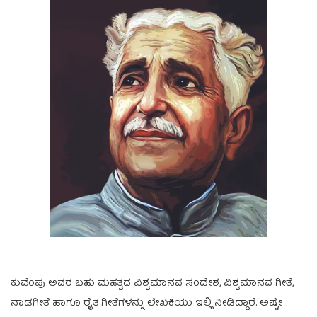
ಕುವೆಂಪು ಅವರ ಬಹು ಮಹತ್ವದ ವಿಶ್ವಮಾನವ ಸಂದೇಶ, ವಿಶ್ವಮಾನವ ಗೀತೆ,
ನಾಡಗೀತೆ ಹಾಗೂ ರೈತ ಗೀತೆಗಳನ್ನು ಲೇಖಕಿಯು ಇಲ್ಲಿ ನೀಡಿದ್ದಾರೆ. ಅಷ್ಟೇ