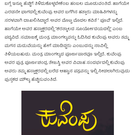
ಬಗ್ಗೆ ಇನ್ನೂ ಹೆಚ್ಚಿಗೆ ತಿಳಿದುಕೊಳ್ಳಬೇಕೆಂಬ ಹಂಬಲ ಮೂಡುವಂತಿದೆ. ಹಾಗೆಯೇ
ಎರಡನೇ ಭಾಗದಲ್ಲಿ ಕುವೆಂಪು ಅವರ ಬಗೆಗಿನ ಹತ್ತಾರು ಮಾಹಿತಿಗಳನ್ನು
ಸರಳವಾಗಿ ದಾಖಲಿಸಿದ್ದಾರೆ. ಅವರ ಮೊಟ್ಟ ಮೊದಲ ಕವಿತೆ ” ಪೂವೆ” ಇಲ್ಲಿದೆ.
ಹಾಗೆಯೇ ಅವರ ಹಸ್ತಾಕ್ಷರದಲ್ಲಿ “ಶರತ್ಕಾಲದ ಸೂರ್ಯೋದಯದಲ್ಲಿ” ಎಂಬ
ಪದ್ಯವಿದೆ. ಸಮಾಜಕ್ಕೆ ಮಂತ್ರ ಮಾಂಗಲ್ಯವನ್ನು ಓದಿಸಿದ ಕುವೆಂಪು ಅವರು ತಮ್ಮ
ಮಗನ ಮದುವೆಯನ್ನು ಹೇಗೆ ಮಾಡಿದ್ದರು ಎಂಬುದನ್ನು ನಾವಿಲ್ಲಿ
ತಿಳಿಯಬಹುದು. ಮಂತ್ರ ಮಾಂಗಲ್ಯದ ಪೂರ್ಣಪಾಠವೂ ಇಲ್ಲಿದೆ.. ಕುವೆಂಪು
ಅವರ ಪುತ್ರ ಪೂರ್ಣಚಂದ್ರ ತೇಜಸ್ವಿ ಅವರ ವಿವಾಹ ಸಂದರ್ಭದಲ್ಲಿ ಕುವೆಂಪು
ಅವರು ತಮ್ಮ ಹಸ್ತಾಕ್ಷರದಲ್ಲಿ ಬರೆದ ಆಹ್ವಾನ ಪತ್ರವನ್ನು ಇಲ್ಲಿ ನೀಡಲಾಗಿರುವುದು
ಪುಸ್ತಕದ ಮೌಲ್ಯ ಹೆಚ್ಚಿಸುವಂತಿದೆ.