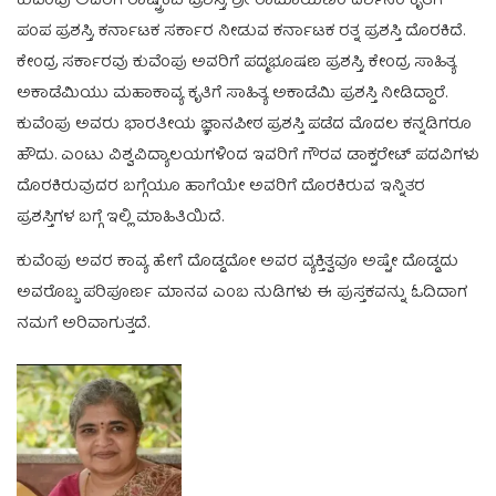
ಕುವೆಂಪು ಅವರಿಗೆ ರಾಷ್ಟ್ರಕವಿ ಪ್ರಶಸ್ತಿ, ಶ್ರೀ ರಾಮಾಯಣಂ ದರ್ಶನಂ ಕೃತಿಗೆ
ಪಂಪ ಪ್ರಶಸ್ತಿ, ಕರ್ನಾಟಕ ಸರ್ಕಾರ ನೀಡುವ ಕರ್ನಾಟಕ ರತ್ನ ಪ್ರಶಸ್ತಿ ದೊರಕಿದೆ.
ಕೇಂದ್ರ ಸರ್ಕಾರವು ಕುವೆಂಪು ಅವರಿಗೆ ಪದ್ಮಭೂಷಣ ಪ್ರಶಸ್ತಿ, ಕೇಂದ್ರ ಸಾಹಿತ್ಯ
ಅಕಾಡೆಮಿಯು ಮಹಾಕಾವ್ಯ ಕೃತಿಗೆ ಸಾಹಿತ್ಯ ಅಕಾಡೆಮಿ ಪ್ರಶಸ್ತಿ ನೀಡಿದ್ದಾರೆ.
ಕುವೆಂಪು ಅವರು ಭಾರತೀಯ ಜ್ಞಾನಪೀಠ ಪ್ರಶಸ್ತಿ ಪಡೆದ ಮೊದಲ ಕನ್ನಡಿಗರೂ
ಹೌದು. ಎಂಟು ವಿಶ್ವವಿದ್ಯಾಲಯಗಳಿಂದ ಇವರಿಗೆ ಗೌರವ ಡಾಕ್ಟರೇಟ್ ಪದವಿಗಳು
ದೊರಕಿರುವುದರ ಬಗ್ಗೆಯೂ ಹಾಗೆಯೇ ಅವರಿಗೆ ದೊರಕಿರುವ ಇನ್ನಿತರ
ಪ್ರಶಸ್ತಿಗಳ ಬಗ್ಗೆ ಇಲ್ಲಿ ಮಾಹಿತಿಯಿದೆ.
ಕುವೆಂಪು ಅವರ ಕಾವ್ಯ ಹೇಗೆ ದೊಡ್ಡದೋ ಅವರ ವ್ಯಕ್ತಿತ್ವವೂ ಅಷ್ಟೇ ದೊಡ್ಡದು
ಅವರೊಬ್ಬ ಪರಿಪೂರ್ಣ ಮಾನವ ಎಂಬ ನುಡಿಗಳು ಈ ಪುಸ್ತಕವನ್ನು ಓದಿದಾಗ
ನಮಗೆ ಅರಿವಾಗುತ್ತದೆ.