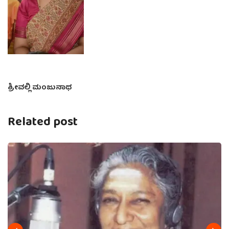
ಶ್ರೀವಲ್ಲಿ ಮಂಜುನಾಥ
Related post