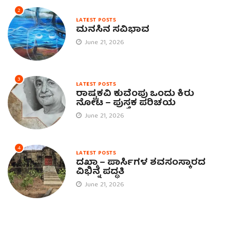
2
LATEST POSTS
ಮನಸಿನ ಸವಿಭಾವ
June 21, 2026
3
LATEST POSTS
ರಾಷ್ಟ್ರಕವಿ ಕುವೆಂಪು ಒಂದು ಕಿರು
ನೋಟ – ಪುಸ್ತಕ ಪರಿಚಯ
June 21, 2026
4
LATEST POSTS
ದಖ್ಮಾ – ಪಾರ್ಸಿಗಳ ಶವಸಂಸ್ಕಾರದ
ವಿಭಿನ್ನ ಪದ್ಧತಿ
June 21, 2026