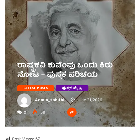
ರಾಷ್ಟ್ರಕವಿ ಕುವೆಂಪು ಒಂದು ಕಿರು
ನೋಟ – ಪುಸ್ತಕ ಪರಿಚಯ
LATEST POSTS
ಪುಸ್ತಕ ಮೈತ್ರಿ
Admin_sahithi
June 21, 2026
0
59
Post Views:
67