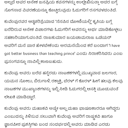
ಅಲ್ಲದೆ ಅವರ ಅನೇಕ ಜನಪ್ರಿಯ ಕವನಗಳನ್ನು ಉಲ್ಲೇಖಿಸುತ್ತಾ ಅದರ ಬಗ್ಗೆ
ಸೊಗಸಾದ ವಿವರಣೆಯನ್ನೂ ಕೊಟ್ಟಿರುವುದು ಓದುಗರಿಗೆ ರಸಗವಳದಂತಿದೆ.
ಕುವೆಂಪುರವರ ಆತ್ಮಚರಿತ್ರೆಯಾದ “ನೆನಪಿನ ದೋಣಿಯಲ್ಲಿ” ಕೃತಿಯ ಬಗ್ಗೆ
ಬರೆದಿರುವ ಅನೇಕ ವಿಚಾರಗಳು ಓದುಗರಿಗೆ ಅವರನ್ನು ಅರ್ಥ ಮಾಡಿಕೊಳ್ಳಲು
ಸಹಕಾರಿಯಾಗುವಂತಿದೆ. ರಾಜಕುಮಾರ ಜಯಚಾಮರಾಜ ಒಡೆಯರ್
ಅವರಿಗೆ ಮನೆ ಪಾಠ ಹೇಳಬೇಕೆಂದು ಅರಮನೆಯಿಂದ ಕರೆ ಬಂದಾಗ “I have
got better business than teaching prince” ಎಂದು ನಿರಾಕರಿಸಿದರು ಎಂಬ
ಪ್ರಸಂಗವನ್ನೂ ನಾವಿಲ್ಲಿ ಕಾಣಬಹುದು.
ಕುವೆಂಪು ಅವರು ಬರೆದ ಹನ್ನೆರಡು ನಾಟಕಕಗಳಲ್ಲಿ ಮುಖ್ಯವಾದ ಜಲಗಾರ,
ಯಮನ ಸೋಲು, ಬಿರುಗಾಳಿ, ರಕ್ತಾಕ್ಷಿ,, ಬೆರಳ್ ಗೆ ಕೊರಳ್ ಹೀಗೆ ಹಲವು ಕೆಲವು
ನಾಟಕಗಳ ಮುಖ್ಯಾಂಶಗಳನ್ನು ಇಲ್ಲಿ ನೀಡಿ ಓದುಗರಲ್ಲಿ ಆಸಕ್ತಿ ಮೂಡುವಂತೆ
ಲೇಖಕಿ ಮಾಡಿದ್ದಾರೆ.
ಕುವೆಂಪು ಅವರು ಮಹಾಕವಿ ಅಷ್ಟೇ ಅಲ್ಲ ಮಹಾ ಭಾಷಣಕಾರರೂ ಆಗಿದ್ದರು
ಎಂಬುದನ್ನು ತಿಳಿಸುವ ಸಲುವಾಗಿ ಕುವೆಂಪು ಅವರಿಗೆ ರಾಷ್ಟ್ರಕವಿ ಹಾಗೂ
ಜ್ಞಾನಪೀಠ ಪ್ರಶಸ್ತಿಗಳು ಬಂದ ಸಂದರ್ಭದಲ್ಲಿ ಅವರು ಮಾಡಿದ ಎರಡು