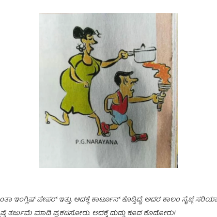
ಲಿಷ್ ಪೇಪರ್ ಇತ್ತು. ಅದಕ್ಕೆ ಕಾರ್ಟೂನ್ ಕೊಡ್ತಿದ್ದೆ. ಅದರ ಕಾಲಂ ಸೈಜ್ಗೆ ಸರಿಯಾಗಿ ಸ್
ಇಂಗ್ಲಿಷ್ಗೆ ತರ್ಜುಮೆ ಮಾಡಿ ಪ್ರಕಟಿಸೋರು. ಅದಕ್ಕೆ ದುಡ್ಡು ಕೂಡ ಕೊಡೋರು!