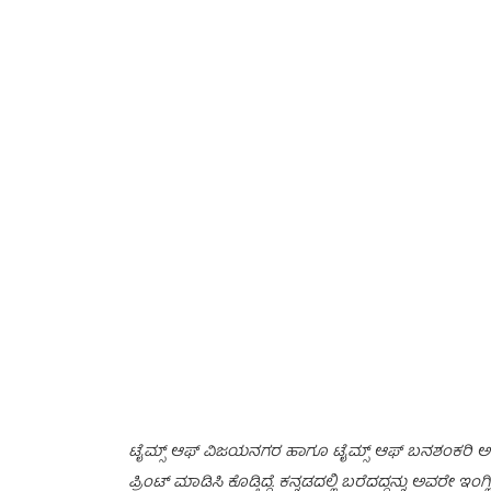
ಟೈಮ್ಸ್ ಆಫ್ ವಿಜಯನಗರ ಹಾಗೂ ಟೈಮ್ಸ್ ಆಫ್ ಬನಶಂಕರಿ ಅಂತಾ ಇಂಗ್
ಪ್ರಿಂಟ್ ಮಾಡಿಸಿ ಕೊಡ್ತಿದ್ದೆ. ಕನ್ನಡದಲ್ಲಿ ಬರೆದದ್ದನ್ನು ಅವರೇ 