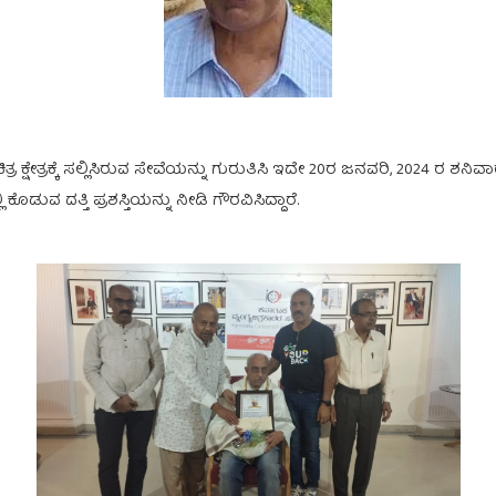
ಿತ್ರ ಕ್ಷೇತ್ರಕ್ಕೆ ಸಲ್ಲಿಸಿರುವ ಸೇವೆಯನ್ನು ಗುರುತಿಸಿ ಇದೇ 20ರ ಜನವರಿ, 2024 ರ 
ೊಡುವ ದತ್ತಿ ಪ್ರಶಸ್ತಿಯನ್ನು ನೀಡಿ ಗೌರವಿಸಿದ್ದಾರೆ.