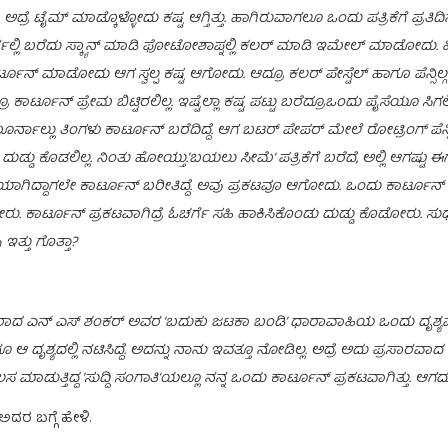
ದ್ರೆ ಟೈಮ್ ಮಾಡ್ಕೊಳ್ಳೋದು ಕಷ್ಟ ಆಗ್ತಿತ್ತು. ಹಾಗಿರುವಾಗಲೂ ಒಂದು ಪತ್ರಿಕೆಗೆ ಪ್ರತಿದಿನ
್ಲಿ ಬರೆದು ಸ್ಕ್ಯಾನ್ ಮಾಡಿ ಫೋಟೋಶಾಪ್ನಲ್ಲಿ ಕಲರ್ ಮಾಡಿ ಇಮೇಲ್ ಮಾಡೋದು. ಹ
ಾರ್ಟೂನ್ ಮಾಡೋದು ಆಗ ಸ್ವಲ್ಪ ಕಷ್ಟ ಆಗೋದು‌. ಆದ್ರೂ ಕಲರ್ ಪೇಸ್ಟೆಲ್ ಹಾಗೂ ಪೆನ್ಸಿಲ್ಗಳಲ
ರ್ಟೂನ್ ಪ್ರೇಮ ಬಿಟ್ಟಿರಲಿಲ್ಲ. ಇಷ್ಟೆಲ್ಲಾ ಕಷ್ಟ ಪಟ್ಟು ಬರೆದ್ರೂಒಂದು ಪೈಸೆಯೂ ಸಿಗಲಿಲ್ಲ.
್ನಾಲ್ಲು ತಿಂಗಳು ಕಾರ್ಟೂನ್ ಬರೆದಿದ್ದೆ. ಆಗ ಬಟರ್ ಪೇಪರ್ ಮೇಲೆ ರೋಟ್ರಿಂಗ್ ಪೆನ್ನ
ುಡ್ಡು ಕೊಡಲಿಲ್ಲ. ನಿಂತು ಹೋಯ್ತು.’ಬಯಲು ಸೀಮೆ’ ಪತ್ರಿಕೆಗೆ ಬರೆದೆ, ಅಲ್ಲಿ ಆಗಷ್ಟು ಈಗ
ಾರ್ಥಿಯಾಗಿದ್ದಾಗಲೇ ಕಾರ್ಟೂನ್ ಬರೀತಿದ್ದೆ. ಅವು ಪ್ರಕಟವೂ ಆಗೋದು. ಒಂದು ಕಾರ್ಟೂನ್ ಪ್
ಾರ್ಟೂನ್ ಪ್ರಕಟವಾಗಿದ್ರೆ ಓಚರ್ಗೆ ಸಹಿ ಹಾಕಿಸಿಕೊಂಡು ದುಡ್ಡು ಕೊಡೋರು. ಸುಧಾದಲ
ತ್ತು ಗೊತ್ತಾ?
ಶಕರಾದ ಎನ್ ಎಸ್ ಶಂಕರ್ ಅವರ ‘ಬದುಕು ಜಟಕಾ ಬಂಡಿ’ ಧಾರಾವಾಹಿಯ ಒಂದು ದೃಶ್ಯವನ್ನು ನಮ್ಮ
 ದೃಶ್ಯದಲ್ಲಿ ನಟಿಸಿದ್ದೆ. ಅದನ್ನು ನಾನು ಇವತ್ತೂ ನೋಡಿಲ್ಲ. ಅದ್ರೆ ಅದು ಪ್ರಸಾರವಾದ 
ಡುತ್ತಿದ್ದ ‘ಸುದ್ದಿ ಸಂಗಾತಿ’ಯಲ್ಲೂ ನನ್ನ ಒಂದು ಕಾರ್ಟೂನ್ ಪ್ರಕಟವಾಗಿತ್ತು. ಆಗದು ಬ
 ಅದರ ಬಗ್ಗೆ ಹೇಳಿ.