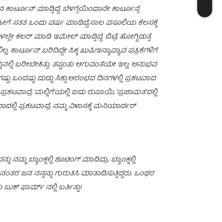
 ಕಾರ್ಟೂನ್ ಮಾಡ್ತಿದ್ದೆ. ಬೆಳಗ್ಗೆಯಿಂದಾನೇ ಕಾರ್ಟೂನ್ಗೆ
ೀಗೆ ಸತತ ಒಂದು ವರ್ಷ ಮಾಡಿದ್ದೆ.ಸಾಲ ವಸೂಲಿಯ ಕೆಲಸಕ್ಕೆ
್ಲೇ ಕಲರ್ ಮಾಡಿ ಇಮೇಲ್ ಮಾಡ್ತಿದ್ದೆ. ಬಿಟ್ರೆ ಹೋಗ್ಬಿಡುತ್ತೆ
 ಕಾರ್ಟೂನ್ ಬರಿದಿದ್ದೇ ಸಿಕ್ಕ ಖುಷಿ!ಇನ್ಯಾವ್ಯಾವ ಪತ್ರಿಕೆಗಳಿಗೆ
ಿನಲ್ಲಿ ಬರೀಬೇಕಿತ್ತು. ತಪ್ಪಂತು ಆಗುವಂತೆಯೇ ಇಲ್ಲ. ಅನುಭವ
ಷ್ಟು ಒಂದಷ್ಟು ದುಡ್ಡು ಸಿಕ್ತು.ಆರಂಭದ ದಿನಗಳಲ್ಲಿ ಪ್ರಕಟವಾದ
ರಕಟವಾದ್ರೆ ‘ಮಲ್ಲಿಗೆ’ಯಲ್ಲಿ ಐದು ರುಪಾಯಿ, ‘ಪ್ರಜಾಮತ’ದಲ್ಲಿ
್ಲಿ ಪ್ರಕಟವಾದ್ರೆ ನಮ್ಮ ವಿಳಾಸಕ್ಕೆ ಮನಿಯಾರ್ಡರ್
 ಬ್ಯಾಂಕ್ನಲ್ಲಿ ಶೂಟಿಂಗ್ ಮಾಡಿದ್ರು. ಬ್ಯಾಂಕ್ನಲ್ಲಿ
ನಂತರ ಜನ ನನ್ನನ್ನು ಗುರುತಿಸಿ ಮಾತಾಡಿಸುತ್ತಿದ್ದರು. ಒಂಥರ
ುಕ್ ಫಾರ್ಮ್ ನಲ್ಲಿ ಬರ್ತಿತ್ತು!