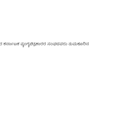
ಶನಿವಾರ ಕರ್ನಾಟಕ ವ್ಯಂಗ್ಯಚಿತ್ರಕಾರರ ಸಂಘದವರು ತುಮಕೂರಿನ