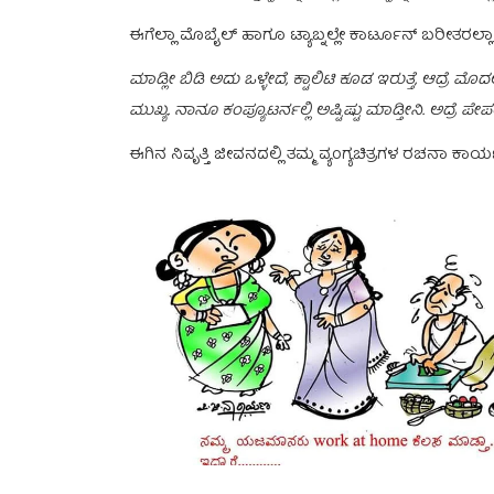
ಈಗೆಲ್ಲಾ ಮೊಬೈಲ್ ಹಾಗೂ ಟ್ಯಾಬ್ನಲ್ಲೇ ಕಾರ್ಟೂನ್ ಬರೀತರಲ್ಲ
ಮಾಡ್ಲೀ ಬಿಡಿ ಅದು ಒಳ್ಳೇದೆ, ಕ್ಟಾಲಿಟಿ ಕೂಡ ಇರುತ್ತೆ, ಆದ್ರ
ಮುಖ್ಯ. ನಾನೂ ಕಂಪ್ಯೂಟರ್ನಲ್ಲಿ ಅಷ್ಟಿಷ್ಟು ಮಾಡ್ತೀನಿ. ಅದ್ರೆ 
ಈಗಿನ ನಿವೃತ್ತಿ ಜೀವನದಲ್ಲಿ ತಮ್ಮ ವ್ಯಂಗ್ಯಚಿತ್ರಗಳ ರಚನಾ ಕಾರ್