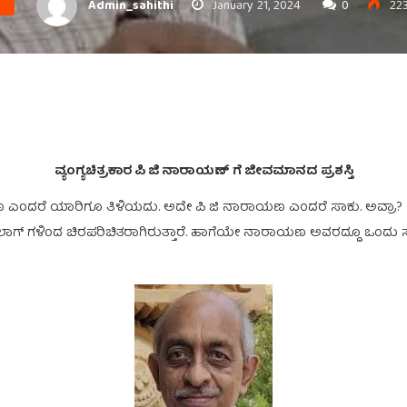
Admin_sahithi
January 21, 2024
0
22
ವ್ಯಂಗ್ಯಚಿತ್ರಕಾರ ಪಿ ಜಿ ನಾರಾಯಣ್ ಗೆ ಜೀವಮಾನದ ಪ್ರಶಸ್ತಿ
ನಾರಾಯಣ ಎಂದರೆ ಯಾರಿಗೂ ತಿಳಿಯದು. ಅದೇ ಪಿ ಜಿ ನಾರಾಯಣ ಎಂದರೆ ಸಾಕು. ಅವ್ರಾ? ಅಂ
 ಡೈಲಾಗ್ ಗಳಿಂದ ಚಿರಪರಿಚಿತರಾಗಿರುತ್ತಾರೆ. ಹಾಗೆಯೇ ನಾರಾಯಣ ಅವರದ್ದೂ ಒಂದು ಸ್