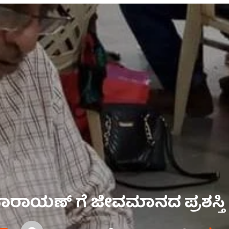
ಜಿ ನಾರಾಯಣ್ ಗೆ ಜೀವಮಾನದ ಪ್ರಶಸ್ತಿ