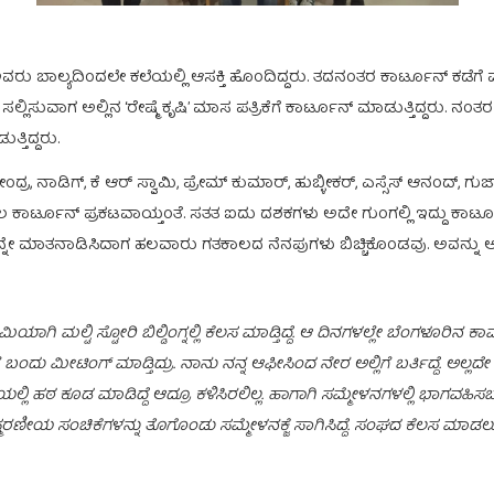
ಾಲ್ಯದಿಂದಲೇ ಕಲೆಯಲ್ಲಿ ಆಸಕ್ತಿ ಹೊಂದಿದ್ದರು. ತದನಂತರ ಕಾರ್ಟೂನ್ ಕಡೆಗೆ ವಾ
 ಸಲ್ಲಿಸುವಾಗ ಅಲ್ಲಿನ ‘ರೇಷ್ಮೆ ಕೃಷಿ’ ಮಾಸ ಪತ್ರಿಕೆಗೆ ಕಾರ್ಟೂನ್ ಮಾಡುತ್ತಿದ್ದರು.
್ತಿದ್ದರು.
ಂದ್ರ, ನಾಡಿಗ್, ಕೆ ಆರ್ ಸ್ವಾಮಿ, ಪ್ರೇಮ್ ಕುಮಾರ್, ಹುಬ್ಳೀಕರ್, ಎಸ್ಸೆಸ್ ಆನಂದ್,
ಿ ಮೊದಲ ಕಾರ್ಟೂನ್ ಪ್ರಕಟವಾಯ್ತಂತೆ. ಸತತ ಐದು ದಶಕಗಳು ಅದೇ ಗುಂಗಲ್ಲಿ ಇದ್ದು ಕಾ
 ಮಾತನಾಡಿಸಿದಾಗ ಹಲವಾರು ಗತಕಾಲದ ನೆನಪುಗಳು ಬಿಚ್ಚಿಕೊಂಡವು. ಅವನ್ನು ಅವ
ಿಯಾಗಿ ಮಲ್ಟಿ ಸ್ಟೋರಿ ಬಿಲ್ಡಿಂಗ್ನಲ್ಲಿ ಕೆಲಸ ಮಾಡ್ತಿದ್ದೆ. ಆ ದಿನಗಳಲ್ಲೇ ಬೆಂಗಳೂರಿನ
ಬಂದು ಮೀಟಿಂಗ್ ಮಾಡ್ತಿದ್ರು. ನಾನು ನನ್ನ ಆಫೀಸಿಂದ ನೇರ ಅಲ್ಲಿಗೆ ಬರ್ತಿದ್ದೆ. ಅಲ್ಲದೇ 
 ಹಠ ಕೂಡ ಮಾಡಿದ್ದೆ ಆದ್ರೂ ಕಳಿಸಿರಲಿಲ್ಲ. ಹಾಗಾಗಿ ಸಮ್ಮೇಳನಗಳಲ್ಲಿ ಭಾಗವಹಿಸಬೇಕೆಂ
ಮರಣೀಯ ಸಂಚಿಕೆಗಳನ್ನು ತೊಗೊಂಡು ಸಮ್ಮೇಳನಕ್ಜೆ ಸಾಗಿಸಿದ್ದೆ. ಸಂಘದ ಕೆಲಸ ಮಾಡಲು 