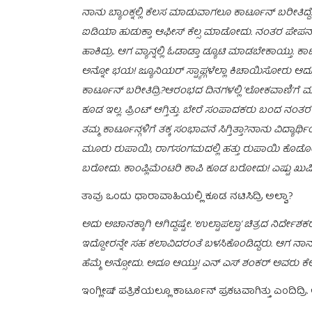
ನಾನು ಬ್ಯಾಂಕ್ನಲ್ಲಿ ಕೆಲಸ ಮಾಡುವಾಗಲೂ ಕಾರ್ಟೂನ್ ಬರೀತಿದ್ದೆ. ಅ
ಐಡಿಯಾ ಹುಡುಕ್ತಾ ಆಫೀಸ್ ಕೆಲ್ಸ ಮಾಡೋದು. ನಂತರ ಪೇಪರ್ನಲ
ಹಾಕಿದ್ರು‌. ಆಗ ವ್ಯಾನ್ನಲ್ಲಿ ಓಡಾಡ್ತಾ ಡ್ಯೂಟಿ ಮಾಡಬೇಕಾಯ್ತು. ಕ
ಅನ್ನೋ ಭಯ! ಜ್ಯೂನಿಯರ್ ಸ್ಟ್ಯಾಫ್ಗಳೆಲ್ಲಾ ಕಿಚಾಯಿಸೋರು ಆದ್ರೂ ಕಾ
ಕಾರ್ಟೂನ್ ಬರೀತಿದ್ರಿ?ಆರಂಭದ ದಿನಗಳಲ್ಲಿ ‘ಲೋಕವಾಣಿ’ಗೆ ಮೂರ
ಕೂಡ ಇಲ್ಲ. ಪ್ರಿಂಟ್ ಆಗ್ತಿತ್ತು. ಬೇರೆ ಸಂಪಾದಕರು ಬಂದ ನಂತರ ದ
ತಮ್ಮ ಕಾರ್ಟೂನ್ಗಳಿಗೆ ತಕ್ಕ ಸಂಭಾವನೆ ಸಿಗ್ತಿತ್ತಾ?ನಾನು ವಿದ್ಯ
ಮೂರು ರುಪಾಯಿ, ರಾಗಸಂಗಮದಲ್ಲಿ ಹತ್ತು ರುಪಾಯಿ ಕೊಡೋರು. ಕ
ಬರೋದು. ಕಾಂಪ್ಲಿಮೆಂಟರಿ ಕಾಪಿ ಕೂಡ ಬರೋದು! ಎಷ್ಟು ಖುಷಿ ಇ
ತಾವು ಒಂದು ಧಾರಾವಾಹಿಯಲ್ಲಿ ಕೂಡ ನಟಿಸಿದ್ರಿ ಅಲ್ವಾ?
ಅದು ಅಚಾನಕ್ಕಾಗಿ ಆಗಿದ್ದಷ್ಟೇ. ‘ಉಲ್ಟಾಪಲ್ಟಾ’ ಚಿತ್ರದ ನಿರ್ದೇ
ಇದ್ದೋರನ್ನೇ ಸಹ ಕಲಾವಿದರಂತೆ ಬಳಸಿಕೊಂಡಿದ್ದರು‌. ಆಗ ನಾನೂ ಆ
ಹೆಮ್ಮೆ ಅನ್ಸೋದು. ಅದೂ ಆಯ್ತು! ಎನ್ ಎಸ್ ಶಂಕರ್ ಅವರು ಕೆಲಸ ಮಾ
ಇಂಗ್ಲೀಷ್ ಪತ್ರಿಕೆಯಲ್ಲೂ ಕಾರ್ಟೂನ್ ಪ್ರಕಟವಾಗಿತ್ತು ಎಂದಿದ್ರಿ.