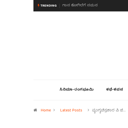
ಮನಸಿನ ಸವಿಭಾವ
TRENDING
ಸಿನಿಮಾ-ರಂಗಭೂಮಿ
ಕಥೆ-ಕವನ
Home
Latest Posts
ವ್ಯಂಗ್ಯಚಿತ್ರಕಾರ ಪಿ ಜಿ…