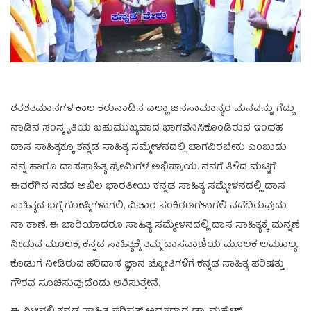
ಶತಶತಮಾನಗಳ ಕಾಲ ಕರುನಾಡಿನ ಎಲ್ಲಾ ಜನಸಾಮಾನ್ಯರ ಮನವನ್ನು ಗೆದ್ದು
ನಾಡಿನ ಸಂಸ್ಕೃತಿಯ ಬಹುಮುಖ್ಯವಾದ ಭಾಗವೆನಿಸಿಕೊಂಡಿರುವ ಇಂಥಹ
ದಾಸ ಸಾಹಿತ್ಯಕ್ಕೂ ಕನ್ನಡ ಸಾಹಿತ್ಯ ಸಮ್ಮೇಳನದಲ್ಲಿ ಜಾಗವಿರಬೇಕು ಎಂಬುದು
ನನ್ನ ಹಾಗೂ ದಾಸಸಾಹಿತ್ಯ ಪ್ರೇಮಿಗಳ ಅಭಿಪ್ರಾಯ. ನನಗೆ ತಿಳಿದ ಮಟ್ಟಿಗೆ
ಈವರೆಗಿನ ನಡೆದ ಅಖಿಲ ಭಾರತೀಯ ಕನ್ನಡ ಸಾಹಿತ್ಯ ಸಮ್ಮೇಳನದಲ್ಲಿ ದಾಸ
ಸಾಹಿತ್ಯದ ಬಗ್ಗೆ ಗೋಷ್ಠಿಗಳಾಗಲಿ, ವಿಚಾರ ಸಂಕಿರಣಗಳಾಗಲಿ ನಡೆದಿರುವುದು
ನಾ ಕಾಣೆ. ಈ ಬಾರಿಯಾದರೂ ಸಾಹಿತ್ಯ ಸಮ್ಮೇಳನದಲ್ಲಿ ದಾಸ ಸಾಹಿತ್ಯಕ್ಕೆ ಮನ್ನಣೆ
ನೀಡುವ ಮೂಲಕ, ಕನ್ನಡ ಸಾಹಿತ್ಯಕ್ಕೆ ತಮ್ಮ ದಾಸವಾಣಿಯ ಮೂಲಕ ಅಮೂಲ್ಯ
ಕೊಡುಗೆ ನೀಡಿರುವ ಹರಿದಾಸ ಜ್ಞಾನ ಜ್ಯೋತಿಗಳಿಗೆ ಕನ್ನಡ ಸಾಹಿತ್ಯ ಪರಿಷತ್ತು
ಗೌರವ ಸೂಚಿಸುವುದೆಂದು ಆಶಿಸುತ್ತೇನೆ.