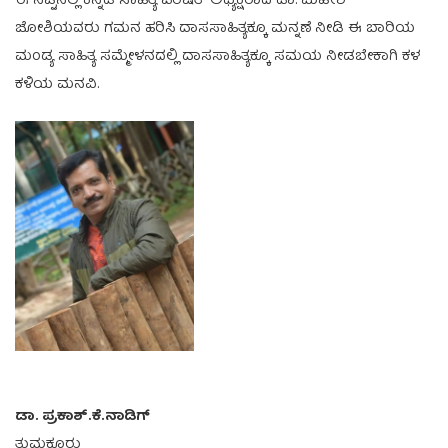
ಈ ನಿಟ್ಟಿನಲ್ಲಿ ಕನ್ನಡ ಸಾಹಿತ್ಯ ಪರಿಷತ್ ಅಧ್ಯಕ್ಷರಾದ ಡಾ. ಮಹೇಶ್
ಜೋಶಿಯವರು ಗಮನ ಹರಿಸಿ ದಾಸಸಾಹಿತ್ಯಕ್ಕೂ ಮನ್ನಣೆ ನೀಡಿ ಈ ಬಾರಿಯ
ಮಂಡ್ಯ ಸಾಹಿತ್ಯ ಸಮ್ಮೇಳನದಲ್ಲಿ ದಾಸಸಾಹಿತ್ಯಕ್ಕೂ ಸಮಯ ನೀಡಬೇಕಾಗಿ ಕಳ
ಕಳಿಯ ಮನವಿ.
ಡಾ. ಪ್ರಕಾಶ್.ಕೆ.ನಾಡಿಗ್
ತುಮಕೂರು