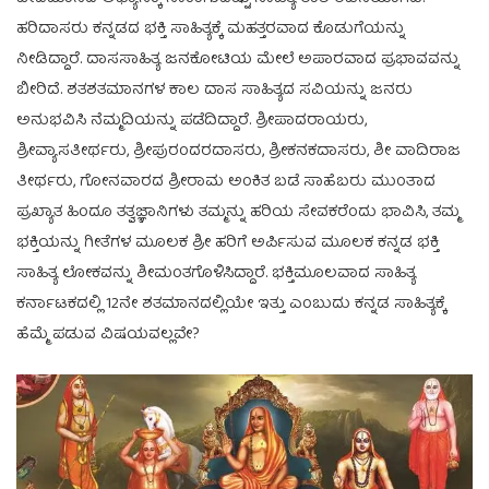
ಹರಿದಾಸರು ಕನ್ನಡದ ಭಕ್ತಿ ಸಾಹಿತ್ಯಕ್ಕೆ ಮಹತ್ತರವಾದ ಕೊಡುಗೆಯನ್ನು
ನೀಡಿದ್ದಾರೆ. ದಾಸಸಾಹಿತ್ಯ ಜನಕೋಟಿಯ ಮೇಲೆ ಅಪಾರವಾದ ಪ್ರಭಾವವನ್ನು
ಬೀರಿದೆ. ಶತಶತಮಾನಗಳ ಕಾಲ ದಾಸ ಸಾಹಿತ್ಯದ ಸವಿಯನ್ನು ಜನರು
ಅನುಭವಿಸಿ ನೆಮ್ಮದಿಯನ್ನು ಪಡೆದಿದ್ದಾರೆ. ಶ್ರೀಪಾದರಾಯರು,
ಶ್ರೀವ್ಯಾಸತೀರ್ಥರು, ಶ್ರೀಪುರಂದರದಾಸರು, ಶ್ರೀಕನಕದಾಸರು, ಶೀ ವಾದಿರಾಜ
ತೀರ್ಥರು, ಗೋನವಾರದ ಶ್ರೀರಾಮ ಅಂಕಿತ ಬಡೆ ಸಾಹೆಬರು ಮುಂತಾದ
ಪ್ರಖ್ಯಾತ ಹಿಂದೂ ತತ್ವಜ್ಞಾನಿಗಳು ತಮ್ಮನ್ನು ಹರಿಯ ಸೇವಕರೆಂದು ಭಾವಿಸಿ, ತಮ್ಮ
ಭಕ್ತಿಯನ್ನು ಗೀತೆಗಳ ಮೂಲಕ ಶ್ರೀ ಹರಿಗೆ ಅರ್ಪಿಸುವ ಮೂಲಕ ಕನ್ನಡ ಭಕ್ತಿ
ಸಾಹಿತ್ಯ ಲೋಕವನ್ನು ಶೀಮಂತಗೊಳಿಸಿದ್ದಾರೆ. ಭಕ್ತಿಮೂಲವಾದ ಸಾಹಿತ್ಯ
ಕರ್ನಾಟಕದಲ್ಲಿ 12ನೇ ಶತಮಾನದಲ್ಲಿಯೇ ಇತ್ತು ಎಂಬುದು ಕನ್ನಡ ಸಾಹಿತ್ಯಕ್ಕೆ
ಹೆಮ್ಮೆ ಪಡುವ ವಿಷಯವಲ್ಲವೇ?