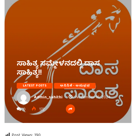
ಸಾಹಿತ್ಯ ಸಮ್ಮೇಳನದಲ್ಲಿ ದಾಸ
ಸಾಹಿತ್ಯ!!
LATEST POSTS
ಅನಿಸಿಕೆ - ಅನುಭವ
Admin_sahithi
November 16, 2024
0
172
Post Views:
190