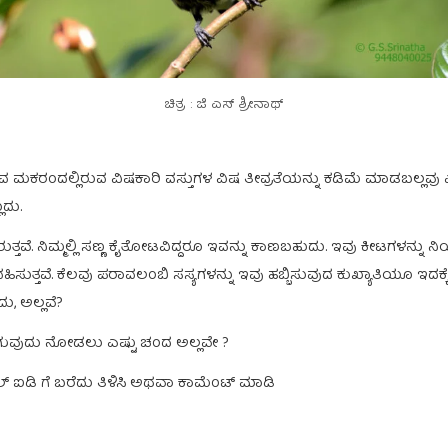
ಚಿತ್ರ : ಜಿ ಎಸ್ ಶ್ರೀನಾಥ್
ಿಸುವ ಮಕರಂದಲ್ಲಿರುವ ವಿಷಕಾರಿ ವಸ್ತುಗಳ ವಿಷ ತೀವ್ರತೆಯನ್ನು ಕಡಿಮೆ ಮಾಡಬಲ್ಲ
ದು.
್ತವೆ. ನಿಮ್ಮಲ್ಲಿ ಸಣ್ಣ ಕೈತೋಟವಿದ್ದರೂ ಇವನ್ನು ಕಾಣಬಹುದು. ಇವು ಕೀಟಗಳನ್ನು 
ುತ್ತವೆ. ಕೆಲವು ಪರಾವಲಂಬಿ ಸಸ್ಯಗಳನ್ನು ಇವು ಹಬ್ಬಿಸುವುದ ಕುಖ್ಯಾತಿಯೂ ಇದಕ್ಕೆ ಇ
, ಅಲ್ಲವೆ?
ಿ ನಗುವುದು ನೋಡಲು ಎಷ್ಟು ಚಂದ ಅಲ್ಲವೇ ?
 ಐಡಿ ಗೆ ಬರೆದು ತಿಳಿಸಿ ಅಥವಾ ಕಾಮೆಂಟ್ ಮಾಡಿ