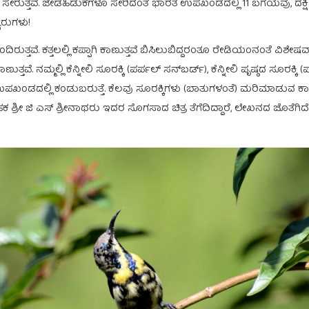
ುತ್ತವೆ. ಜೇಡಹಿಡುಕಗಳೂ ಸೇರಿದಂತೆ ಭಾರತ ಉಪಖಂಡದಲ್ಲಿ 11 ಬಗೆಯವು, ದಕ್ಷಿಣ ಏಷ್
ರುಗಳು!
್ತವೆ. ಕತ್ತಲಲ್ಲಿ ಕಪ್ಪಾಗಿ ಕಾಣುತ್ತವೆ ಬಿಸಿಲುಬಿದ್ದರಂತೂ ರೇಡಿಯಂನಂತೆ ವಿಶೇಷವಾಗಿ 
ುತ್ತವೆ. ನಮ್ಮಲ್ಲಿ ಕೆನ್ನೀಲಿ ಸೂರಕ್ಕಿ (ಪರ್ಪಲ್‍ ಸನ್‍ಬರ್ಡ್), ಕೆನ್ನೀಲಿ ಪೃಷ್ಠದ ಸೂರಕ್ಕಿ
ಂಡದಲ್ಲಿ ಕಂಡುಬರುತ್ತೆ. ಕೆಲವು ಸೂರಕ್ಕಿಗಳು (ಬಾತುಗಳಂತೆ) ಮರಿಮಾಡುವ ಕಾಲ
ಹಕ ಶ್ರೀ ಜಿ ಎಸ್ ಶ್ರೀನಾಥರು ಇದರ ಸೊಗಸಾದ ಚಿತ್ರ ತೆಗೆದಿದ್ದಾರೆ, ಲೇಖನದ ಜೊತೆಗಿದ