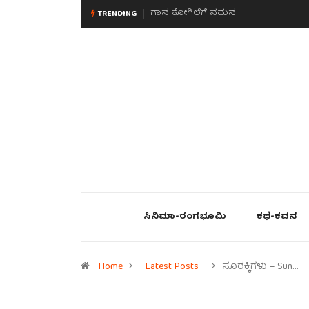
ಮನಸಿನ ಸವಿಭಾವ
TRENDING
ಸಿನಿಮಾ-ರಂಗಭೂಮಿ
ಕಥೆ-ಕವನ
Home
Latest Posts
ಸೂರಕ್ಕಿಗಳು – Sun…