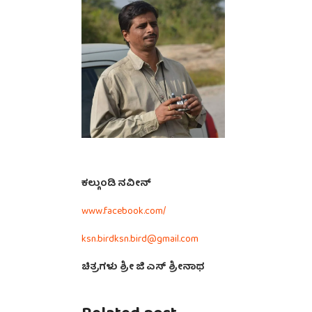
ಕಲ್ಗುಂಡಿ ನವೀನ್
www.facebook.com/
ksn.bird
ksn.bird@gmail.com
ಚಿತ್ರಗಳು ಶ್ರೀ ಜಿ ಎಸ್ ಶ್ರೀನಾಥ