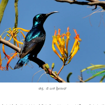
ಚಿತ್ರ : ಜಿ ಎಸ್ ಶ್ರೀನಾಥ್