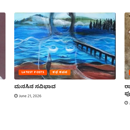
LATEST POSTS
ಕಥೆ ಕವನ
ಮನಸಿನ ಸವಿಭಾವ
ರಾ
ಪು
June 21, 2026
J