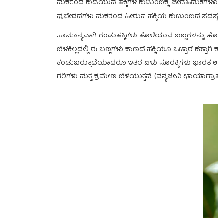
ಮಕರಂದ ಕುಡಿಯುವ ಹಕ್ಕಿಗಳ ಕುಟುಂಬಕ್ಕೆ ಜೇಡಹಿಡುಕಗಳೂ ಸೇರ
ಪ್ರಭೇದದಗಳು ಮಕರಂದ ಹೀರುವ ಹಕ್ಕಿಯ ಕುಟುಂಬದ ಸದಸ್ಯ
ಸಾಮಾನ್ಯವಾಗಿ ಗಂಡುಹಕ್ಕಿಗಳು ಹೊಳೆಯುವ ಬಣ್ಣಗಳನ್ನು ಹೊಂದಿರುತ
ಬೆಳಕಿಲ್ಲದಲ್ಲಿ ಈ ಬಣ‍್ಣಗಳು ಕಾಣದೆ ಹಕ್ಕಿಯೂ ಒಟ್ಟಾರೆ ಕಪ್ಪಾಗಿ ಕಾಣ
ಕಂಡುಬರುತ್ತದೆಯಾದರೂ ಇತರ ಏಳು ಸೂರಕ್ಕಿಗಳು ಭಾರತ ಉಪಖ
ಗರಿಗಳು ಮತ್ತೆ ಕ್ರಮೇಣ ಬೆಳೆಯುತ್ತವೆ. (ವನ್ಯಜೀವಿ ಛಾಯಾಗ್ರಾ