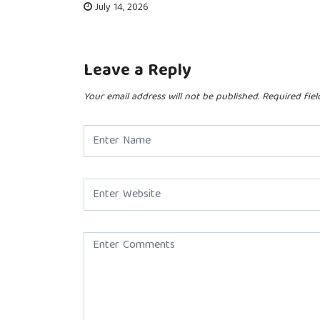
July 14, 2026
Leave a Reply
Your email address will not be published.
Required fie