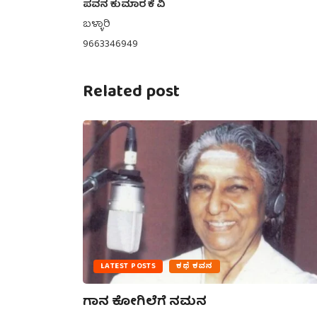
ಪವನ ಕುಮಾರ ಕೆ ವಿ
ಬಳ್ಳಾರಿ
9663346949
Related post
LATEST POSTS
ಕಥೆ ಕವನ
ನೋಟ –
ಗಾನ ಕೋಗಿಲೆಗೆ ನಮನ