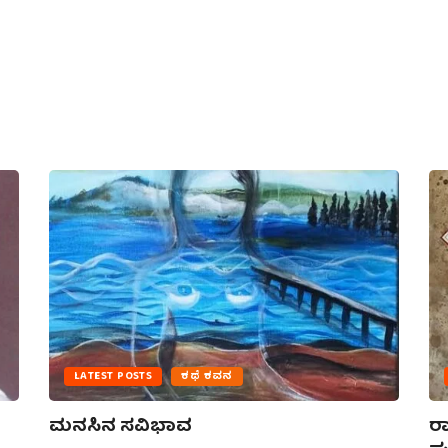
LATEST POSTS
ಕಥೆ ಕವನ
ಮನಸಿನ ಸವಿಭಾವ
ರಾ