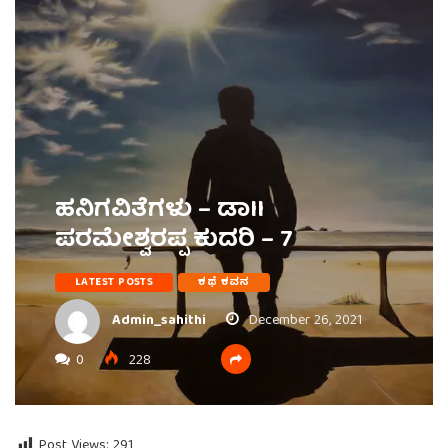
ಹನಿಗವಿತೆಗಳು – ಡಾII
ಪರಮೇಶ್ವರಪ್ಪ ಕುದರಿ – 7
LATEST POSTS
ಕಥೆ ಕವನ
Admin_sahithi
December 26, 2021
0
228
Post Views:
291