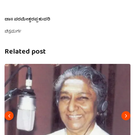
ಡಾII ಪರಮೇಶ್ವರಪ್ಪ ಕುದರಿ
ಚಿತ್ರದುರ್ಗ
Related post