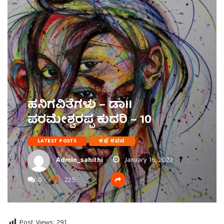
ಹನಿಗವಿತೆಗಳು – ಡಾII
ಪರಮೇಶ್ವರಪ್ಪ ಕುದರಿ – 10
LATEST POSTS
ಕಥೆ ಕವನ
Admin_sahithi
January 16, 2022
0
225
Post Views:
291