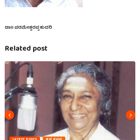
ಡಾII ಪರಮೇಶ್ವರಪ್ಪ ಕುದರಿ
Related post
LATEST POSTS
ಕಥೆ ಕವನ