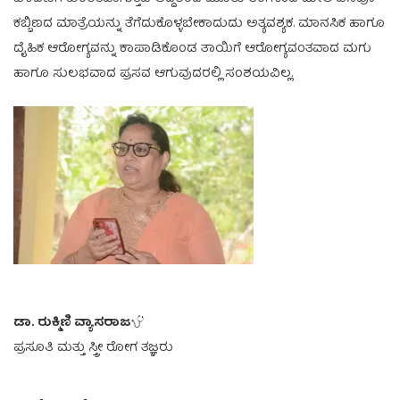
ಕಬ್ಬಿಣದ ಮಾತ್ರೆಯನ್ನು ತೆಗೆದುಕೊಳ್ಳಬೇಕಾದುದು ಅತ್ಯವಶ್ಯಕ. ಮಾನಸಿಕ ಹಾಗೂ
ದೈಹಿಕ ಆರೋಗ್ಯವನ್ನು ಕಾಪಾಡಿಕೊಂಡ ತಾಯಿಗೆ ಆರೋಗ್ಯವಂತವಾದ ಮಗು
ಹಾಗೂ ಸುಲಭವಾದ ಪ್ರಸವ ಆಗುವುದರಲ್ಲಿ ಸಂಶಯವಿಲ್ಲ.
ಡಾ. ರುಕ್ಮಿಣಿ ವ್ಯಾಸರಾಜ
ಪ್ರಸೂತಿ ಮತ್ತು ಸ್ತ್ರೀ ರೋಗ ತಜ್ಞರು