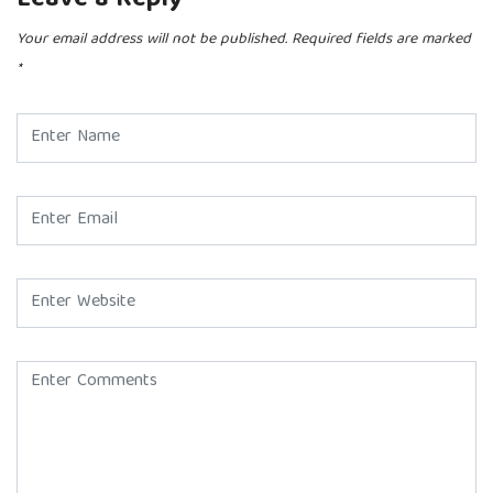
Your email address will not be published.
Required fields are marked
*