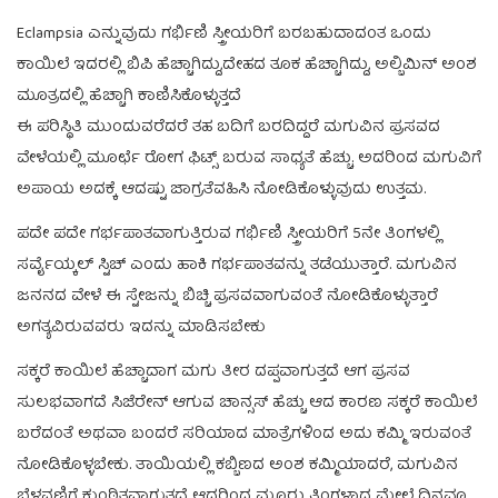
Eclampsia ಎನ್ನುವುದು ಗರ್ಭಿಣಿ ಸ್ತ್ರೀಯರಿಗೆ ಬರಬಹುದಾದಂತ ಒಂದು
ಕಾಯಿಲೆ ಇದರಲ್ಲಿ ಬಿಪಿ ಹೆಚ್ಚಾಗಿದ್ದು,ದೇಹದ ತೂಕ ಹೆಚ್ಚಾಗಿದ್ದು, ಅಲ್ಬಿಮಿನ್ ಅಂಶ
ಮೂತ್ರದಲ್ಲಿ ಹೆಚ್ಚಾಗಿ ಕಾಣಿಸಿಕೊಳ್ಳುತ್ತದೆ
ಈ ಪರಿಸ್ಥಿತಿ ಮುಂದುವರೆದರೆ ತಹ ಬದಿಗೆ ಬರದಿದ್ದರೆ ಮಗುವಿನ ಪ್ರಸವದ
ವೇಳೆಯಲ್ಲಿ ಮೂರ್ಛೆ ರೋಗ ಫಿಟ್ಸ್ ಬರುವ ಸಾಧ್ಯತೆ ಹೆಚ್ಚು. ಅದರಿಂದ ಮಗುವಿಗೆ
ಅಪಾಯ ಅದಕ್ಕೆ ಆದಷ್ಟು ಜಾಗ್ರತೆವಹಿಸಿ ನೋಡಿಕೊಳ್ಳುವುದು ಉತ್ತಮ.
ಪದೇ ಪದೇ ಗರ್ಭಪಾತವಾಗುತ್ತಿರುವ ಗರ್ಭಿಣಿ ಸ್ತ್ರೀಯರಿಗೆ 5ನೇ ತಿಂಗಳಲ್ಲಿ
ಸರ್ವೈಯ್ಕಲ್ ಸ್ಟಿಚ್ ಎಂದು ಹಾಕಿ ಗರ್ಭಪಾತವನ್ನು ತಡೆಯುತ್ತಾರೆ. ಮಗುವಿನ
ಜನನದ ವೇಳೆ ಈ ಸ್ಟೇಜನ್ನು ಬಿಚ್ಚಿ ಪ್ರಸವವಾಗುವಂತೆ ನೋಡಿಕೊಳ್ಳುತ್ತಾರೆ
ಅಗತ್ಯವಿರುವವರು ಇದನ್ನು ಮಾಡಿಸಬೇಕು
ಸಕ್ಕರೆ ಕಾಯಿಲೆ ಹೆಚ್ಚಾದಾಗ ಮಗು ತೀರ ದಪ್ಪವಾಗುತ್ತದೆ ಆಗ ಪ್ರಸವ
ಸುಲಭವಾಗದೆ ಸಿಜೆರೇನ್ ಆಗುವ ಚಾನ್ಸಸ್ ಹೆಚ್ಚು ಆದ ಕಾರಣ ಸಕ್ಕರೆ ಕಾಯಿಲೆ
ಬರೆದಂತೆ ಅಥವಾ ಬಂದರೆ ಸರಿಯಾದ ಮಾತ್ರೆಗಳಿಂದ ಅದು ಕಮ್ಮಿ ಇರುವಂತೆ
ನೋಡಿಕೊಳ್ಳಬೇಕು. ತಾಯಿಯಲ್ಲಿ ಕಬ್ಬಿಣದ ಅಂಶ ಕಮ್ಮಿಯಾದರೆ, ಮಗುವಿನ
ಬೆಳವಣಿಗೆ ಕುಂಠಿತವಾಗುತ್ತದೆ ಆದ್ದರಿಂದ ಮೂರು ತಿಂಗಳಾದ ಮೇಲೆ ದಿನವೂ