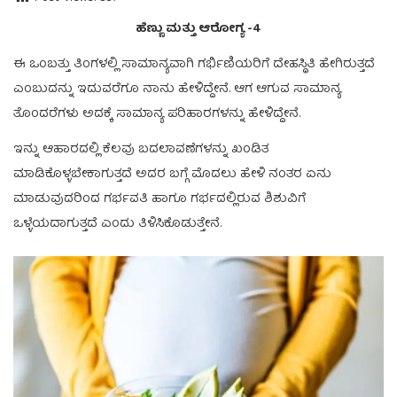
ಹೆಣ್ಣು ಮತ್ತು ಆರೋಗ್ಯ -4
ಈ ಒಂಬತ್ತು ತಿಂಗಳಲ್ಲಿ ಸಾಮಾನ್ಯವಾಗಿ ಗರ್ಭಿಣಿಯರಿಗೆ ದೇಹಸ್ಥಿತಿ ಹೇಗಿರುತ್ತದೆ
ಎಂಬುದನ್ನು ಇದುವರೆಗೂ ನಾನು ಹೇಳಿದ್ದೇನೆ. ಆಗ ಆಗುವ ಸಾಮಾನ್ಯ
ತೊಂದರೆಗಳು ಅದಕ್ಕೆ ಸಾಮಾನ್ಯ ಪರಿಹಾರಗಳನ್ನು ಹೇಳಿದ್ದೇನೆ.
ಇನ್ನು ಆಹಾರದಲ್ಲಿ ಕೆಲವು ಬದಲಾವಣೆಗಳನ್ನು ಖಂಡಿತ
ಮಾಡಿಕೊಳ್ಳಬೇಕಾಗುತ್ತದೆ ಅದರ ಬಗ್ಗೆ ಮೊದಲು ಹೇಳಿ ನಂತರ ಏನು
ಮಾಡುವುದರಿಂದ ಗರ್ಭವತಿ ಹಾಗೂ ಗರ್ಭದಲ್ಲಿರುವ ಶಿಶುವಿಗೆ
ಒಳ್ಳೆಯದಾಗುತ್ತದೆ ಎಂದು ತಿಳಿಸಿಕೊಡುತ್ತೇನೆ.