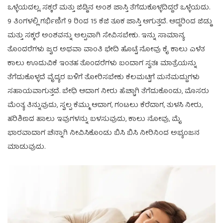
ಒಳ್ಳೆಯದಲ್ಲ. ಸಕ್ಕರೆ ಮತ್ತು ಜಿಡ್ಡಿನ ಅಂಶ ಜಾಸ್ತಿ ತೆಗೆದುಕೊಳ್ಳದಿದ್ದರೆ ಒಳ್ಳೆಯದು.
9 ತಿಂಗಳಲ್ಲಿ ಗರ್ಭಿಣಿಗೆ 9 ರಿಂದ 15 ಕೆಜಿ ತೂಕ ಜಾಸ್ತಿ ಆಗುತ್ತದೆ. ಆದ್ದರಿಂದ ಜಿಡ್ಡು
ಮತ್ತು ಸಕ್ಕರೆ ಅಂಶವನ್ನು ಅಲ್ಪವಾಗಿ ಸೇವಿಸಬೇಕು. ಇನ್ನು ಸಾಮಾನ್ಯ
ತೊಂದರೆಗಳು ಜ್ವರ ಅಥವಾ ವಾಂತಿ ಭೇದಿ ಹೊಟ್ಟೆ ನೋವು ಕೈ ಕಾಲು ಎಳೆತ
ಕಾಲು ಊದುವಿಕೆ ಇಂತಹ ತೊಂದರೆಗಳು ಬಂದಾಗ ಸ್ವತಃ ಮಾತ್ರೆಯನ್ನು
ತೆಗೆದುಕೊಳ್ಳದೆ ವೈದ್ಯರ ಬಳಿಗೆ ತೋರಿಸಬೇಕು ಕೆಲಮಟ್ಟಿಗೆ ಮನೆಮದ್ದುಗಳು
ಸಹಾಯವಾಗುತ್ತದೆ. ಬೇಧಿ ಆದಾಗ ನೀರು ಹೆಚ್ಚಾಗಿ ತೆಗೆದುಕೊಂಡು, ಮೊಸರು
ಮೆಂತ್ಯ ತಿನ್ನುವುದು, ಸ್ವಲ್ಪ ಕೆಮ್ಮು ಆದಾಗ, ಗಂಟಲು ಕೆರೆದಾಗ, ತುಳಸಿ ನೀರು,
ಹರಿಶಿಣದ ಹಾಲು ಇವುಗಳನ್ನು ಬಳಸುವುದು, ಕಾಲು ನೋವು, ಮೈ
ಭಾರವಾದಾಗ ಚೆನ್ನಾಗಿ ನೀವಿಸಿಕೊಂಡು ಬಿಸಿ ಬಿಸಿ ನೀರಿನಿಂದ ಅಭ್ಯಂಜನ
ಮಾಡುವುದು.