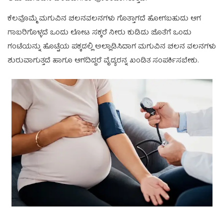
ಕೆಲವೊಮ್ಮೆ ಮಗುವಿನ ಚಲನವಲನಗಳು ಗೊತ್ತಾಗದೆ ಹೋಗಬಹುದು ಆಗ
ಗಾಬರಿಗೊಳ್ಳದೆ ಒಂದು ಲೋಟ ಸಕ್ಕರೆ ನೀರು ಕುಡಿದು ಜೊತೆಗೆ ಒಂದು
ಗಂಟೆಯನ್ನು ಹೊಟ್ಟೆಯ ಪಕ್ಕದಲ್ಲಿ ಅಲ್ಲಾಡಿಸಿದಾಗ ಮಗುವಿನ ಚಲನ ವಲನಗಳು
ಶುರುವಾಗುತ್ತದೆ ಹಾಗೂ ಆಗದಿದ್ದರೆ ವೈದ್ಯರನ್ನ ಖಂಡಿತ ಸಂಪರ್ಕಿಸಬೇಕು.