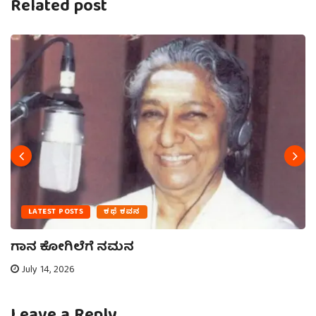
Related post
LATEST POSTS
ಕಥೆ ಕವನ
ಗಾನ ಕೋಗಿಲೆಗೆ ನಮನ
July 14, 2026
Leave a Reply