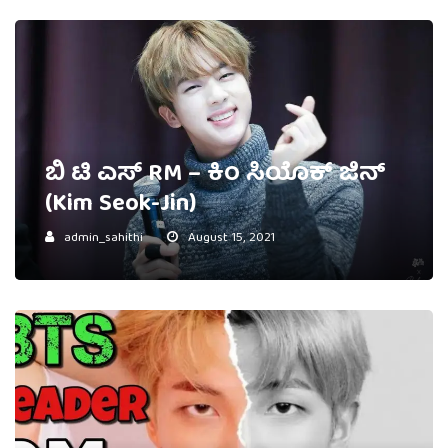
ಬಿ ಟಿ ಎಸ್ RM – ಕಿಂ ಸಿಯೊಕ್ ಜಿನ್
(Kim Seok-Jin)
admin_sahithi
August 15, 2021