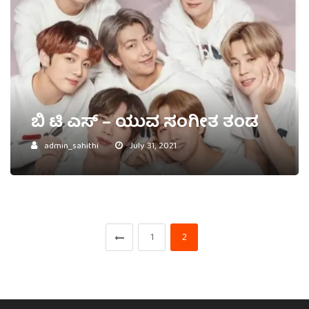
ಬಿ ಟಿ ಎಸ್ – ಯುವ ಸಂಗೀತ ತಂಡ
admin_sahithi
July 31, 2021
1
2