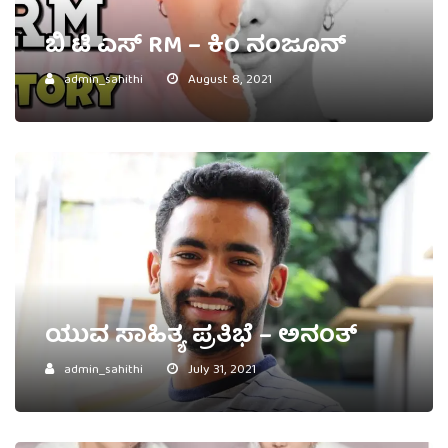
ಬಿ ಟಿ ಎಸ್ RM – ಕಿಂ ನಂಜೂನ್
admin_sahithi
August 8, 2021
ಯುವ ಸಾಹಿತ್ಯ ಪ್ರತಿಭೆ – ಅನಂತ್
admin_sahithi
July 31, 2021