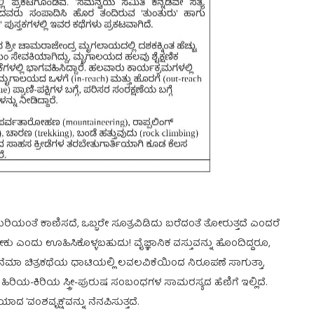
ರಿಯಂತೆ ಕಾಣಿಸದೆ, ಒಬ್ಬರೇ ಸೂತ್ರವಿಡಿದು ಬರೆದಂತೆ ತೋರುತ್ತದೆ ಎಂದರೆ
ು ಎಂದು ಊಹಿಸಿಕೊಳ್ಳಬಹುದು! ವೈಜ್ಞಾನಿಕ ವಸ್ತುವನ್ನು ಹೊಂದಿದ್ದರೂ,
ೆಮಾ ಚಿತ್ರಕಥೆಯ ಧಾಟಿಯಲ್ಲಿ ಲವಲವಿಕೆಯಿಂದ ನಿರೂಪಣೆ ಸಾಗುತ್ತಾ,
ು ಹಿರಿಯ-ಕಿರಿಯ ಸ್ತ್ರೀ-ಪುರುಷ ಸಂಬಂಧಗಳ ಸಾಮರಸ್ಯದ ಹೆಣಿಗೆ ಇಲ್ಲಿದೆ.
 ‘ವಂಶವೃಕ್ಷ’ವನ್ನು ನೆನಪಿಸುತ್ತದೆ.