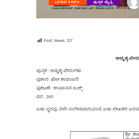
LATEST POSTS
ಪುಸ್ತಕ ಮೈತ್ರಿ
Post Views:
127
ಅದೃಶ್ಯ ಬೇ
ಪುಸ್ತಕ : ಅದೃಶ್ಯ ಬೇರುಗಳು
ಪ್ರಕಾರ: ಖೋ ಕಾದಂಬರಿ
ಪ್ರಕಟಣೆ : ಉಪಾಸನ ಬುಕ್ಸ್
ದರ : 260
ಏಳು ಸ್ವರವು ಸೇರಿ ಸಂಗೀತವಾಗುವಂತೆ, ಏಳು ಲೇಖಕರ ಬರವ