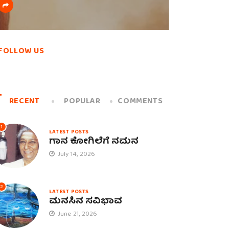
FOLLOW US
RECENT
POPULAR
COMMENTS
1
LATEST POSTS
ಗಾನ ಕೋಗಿಲೆಗೆ ನಮನ
July 14, 2026
2
LATEST POSTS
ಮನಸಿನ ಸವಿಭಾವ
June 21, 2026