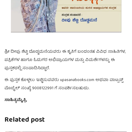
ಶ್ರೀ ದೀಪು ಶೆಟ್ಟಿ ದೊಡ್ಡಮನೆಯವರು ಈ ಕೃತಿಗೆ ಬಂದಂತಹ ವಿವಿಧ ಸಾಹಿತಿಗಳ,
ಪತ್ರಿಕೆಗಳ ಹಾಗೂ ಓದುಗರ ಅಭಿಪ್ರಾಯಗಳ ಮತ್ತು ವಿಮರ್ಶೆಗಳನ್ನು ಈ
ಪುಸ್ತಕದಲ್ಲಿ ಸಂಪಾದಿಸಿದ್ದಾರೆ.
ಈ ಪುಸ್ತಕ ಕೊಳ್ಳಲು ಇಚ್ಛಿಸುವವರು upasanabooks.com ಅಥವಾ ವಾಟ್ಸಪ್ಪ್
ಮೊಬೈಲ್ ಸಂಖ್ಯೆ 9008122991 ಗೆ ಸಂಪರ್ಕಿಸಬಹುದು.
ಸಾಹಿತ್ಯಮೈತ್ರಿ
Related post