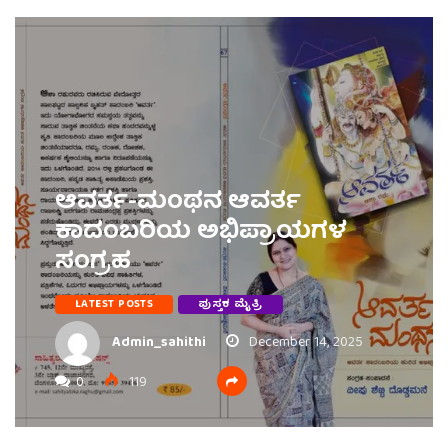
ಆವರ್ತ-ಮಂಥನ ಆವರ್ತ
ಕಾದಂಬರಿಯ ಅಭಿಪ್ರಾಯಗಳ
ಸಂಗ್ರಹ
LATEST POSTS
ಪುಸ್ತಕ ಮೈತ್ರಿ
Admin_sahithi
December 14, 2025
0
119