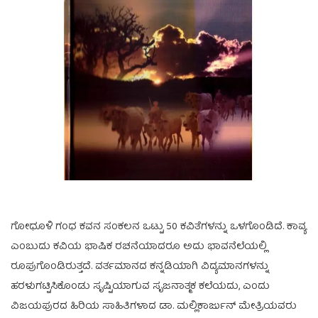
ಗೋಧೂಳಿ ಗಂಧ ಕವನ ಸಂಕಲನ ಒಟ್ಟು 50 ಕವಿತೆಗಳನ್ನು ಒಳಗೊಂಡಿದೆ. ಕಾವ್ಯ
ಎಂಬುದು ಕವಿಯ ಭಾಷಿಕ ರಚನೆಯಾದರೂ ಅದು ಭಾವನೆಲೆಯಲ್ಲಿ
ರೂಪುಗೊಂಡಿರುತ್ತದೆ. ವರ್ತಮಾನದ ಕನ್ನಡಿಯಾಗಿ ವಿದ್ಯಮಾನಗಳನ್ನು
ಹರಳುಗಟ್ಟಿಸಿಕೊಂಡು ಸೃಷ್ಟಿಯಾಗುವ ಸೃಜನಾತ್ಮಕ ಕಲೆಯದು, ಎಂದು
ವಿಜಯಪುರದ ಹಿರಿಯ ಸಾಹಿತಿಗಳಾದ ಡಾ. ಮಲ್ಲಿಕಾರ್ಜುನ್ ಮೇತ್ರಿಯವರು