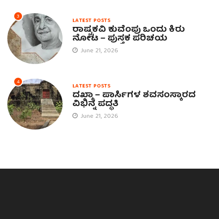
3
LATEST POSTS
ರಾಷ್ಟ್ರಕವಿ ಕುವೆಂಪು ಒಂದು ಕಿರು
ನೋಟ – ಪುಸ್ತಕ ಪರಿಚಯ
June 21, 2026
4
LATEST POSTS
ದಖ್ಮಾ – ಪಾರ್ಸಿಗಳ ಶವಸಂಸ್ಕಾರದ
ವಿಭಿನ್ನ ಪದ್ಧತಿ
June 21, 2026