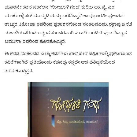
ಮೂರನೇ ಕವನ ಸಂಕಲನ “ಗೋಧೂಳಿ ಗಂಧ” ಕುರಿತು ಡಾ. ವೈ. ಎಂ.
ಯಾಕೋಳ್ಳಿ ಸರ್ ಮುನ್ನುಡಿಯನ್ನು ಬರೆದಿದ್ದಾರೆ. ಕಾವ್ಯ ಭಾರತೀ ಪ್ರಕಾಶನ
ತಾಜ್ಪುರ ತಿಕೋಟಾ ಇವರಿಂದ ಪ್ರಕಾಶನಗೊಂಡ ಸಂಕಲನವಿದು. ರಕ್ಷಾಪುಟ ಕೆ.ಕೆ
ಮಕಾಳಿಯವರಿಂದ ಅತ್ಯಂತ ಸುಂದರವಾಗಿ ಮೂಡಿ ಬಂದಿದೆ. ಪುಟ ವಿನ್ಯಾಸ
ಜಮುನಾ ಇವರಿಂದ ಹೊರಹೊಮ್ಮಿದೆ.
ಈ ಕವನ ಸಂಕಲನದ ಎಲ್ಲಾ ಕವನಗಳು ಬೇರೆ ಬೇರೆ ಪತ್ರಿಕೆಗಳಲ್ಲಿ ಪ್ರಕಟಗೊಂಡ
ಕವಿತೆಗಳಾಗಿವೆ. ಪ್ರತಿಯೊಂದು ಕವನವು ತನ್ನದೇ ಆದ ವಿಶಿಷ್ಟತೆಯಿಂದ
ತೆರೆದುಕೊಳ್ಳುತ್ತದೆ.