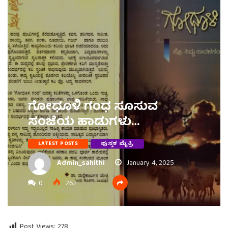
ಗೋಧೂಳಿ ಗಂಧ ಸೂಸುವ
ಸಂಜೆಯ ಹಾಡುಗಳು…
LATEST POSTS
ಪುಸ್ತಕ ಮೈತ್ರಿ
Admin_sahithi
January 4, 2025
0
262
Post Views:
278