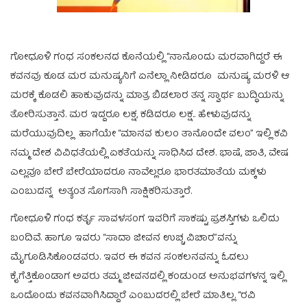
ಗೋಧೂಳಿ ಗಂಧ ಸಂಕಲನದ ಕೊನೆಯಲ್ಲಿ “ನಾನೊಂದು ಮರವಾಗಿದ್ದರೆ ಈ
ಕವನವು ಕೂಡ ಮರ ಮನುಷ್ಯನಿಗೆ ಏನೆಲ್ಲಾ ನೀಡಿದರೂ ಮನುಷ್ಯ ಮರಳಿ ಆ
ಮರಕ್ಕೆ ಕೊಡಲಿ ಹಾಕುವುದನ್ನು ಮಾತ್ರ ಬಿಡಲಾರ ತನ್ನ ಸ್ವಾರ್ಥ ಬುದ್ಧಿಯನ್ನು
ತೋರಿಸುತ್ತಾನೆ. ಮರ ಇದ್ದರೂ ಲಕ್ಷ, ಕಡಿದರೂ ಲಕ್ಷ.. ಹೇಳುವುದನ್ನು
ಮರೆಯುವುದಿಲ್ಲ ಹಾಗೆಯೇ “ಮಾನವ ಕುಲಂ ತಾನೊಂದೇ ವಲಂ” ಇಲ್ಲಿ ಕವಿ
ನಮ್ಮ ದೇಶ ವಿವಿಧತೆಯಲ್ಲಿ ಏಕತೆಯನ್ನು ಸಾಧಿಸಿದ ದೇಶ. ಭಾಷೆ, ಜಾತಿ, ವೇಷ
ಎಲ್ಲವೂ ಬೇರೆ ಬೇರೆಯಾದರೂ ನಾವೆಲ್ಲರೂ ಭಾರತಮಾತೆಯ ಮಕ್ಕಳು
ಎಂಬುದನ್ನ ಅತ್ಯಂತ ಸೊಗಸಾಗಿ ಸಾಕ್ಷಿಕರಿಸುತ್ತಾರೆ.
ಗೋಧೂಳಿ ಗಂಧ ಕರ್ತೃ ಸಾವಳಸಂಗ ಇವರಿಗೆ ಸಾಕಷ್ಟು ಪ್ರಶಸ್ತಿಗಳು ಒಲಿದು
ಬಂದಿವೆ. ಹಾಗೂ ಇವರು “ಸಾದಾ ಜೀವನ ಉಚ್ಚ ವಿಚಾರ”ವನ್ನು
ಮೈಗೂಡಿಸಿಕೊಂಡವರು. ಇವರ ಈ ಕವನ ಸಂಕಲನವನ್ನು ಓದಲು
ಕೈಗೆತ್ತಿಕೊಂಡಾಗ ಅವರು ತಮ್ಮ ಜೀವನದಲ್ಲಿ ಕಂಡುಂಡ ಅನುಭವಗಳನ್ನ ಇಲ್ಲಿ
ಒಂದೊಂದು ಕವನವಾಗಿಸಿದ್ದಾರೆ ಎಂಬುದರಲ್ಲಿ ಬೇರೆ ಮಾತಿಲ್ಲ. “ರವಿ