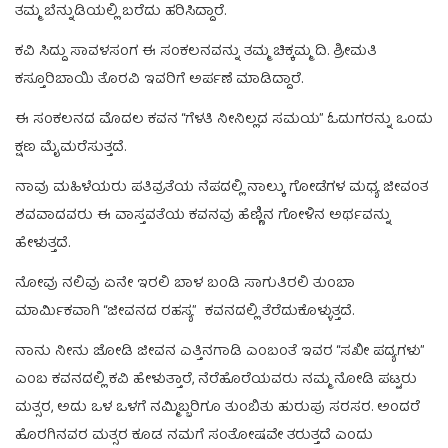
ತಮ್ಮ ಬೆನ್ನುಡಿಯಲ್ಲಿ ಬರೆದು ಹರಿಸಿದ್ದಾರೆ.
ಕವಿ ಸಿದ್ದು ಸಾವಳಸಂಗ ಈ ಸಂಕಲನವನ್ನು ತಮ್ಮ ಚಿಕ್ಕಮ್ಮ ದಿ. ಶ್ರೀಮತಿ
ಕಸ್ತೂರಿಬಾಯಿ ತೊರವಿ ಇವರಿಗೆ ಅರ್ಪಣೆ ಮಾಡಿದ್ದಾರೆ.
ಈ ಸಂಕಲನದ ಮೊದಲ ಕವನ “ಗೆಳತಿ ನೀನಿಲ್ಲದ ಸಮಯ” ಓದುಗರನ್ನು ಒಂದು
ಕ್ಷಣ ಮೈಮರೆಸುತ್ತದೆ.
ನಾವು ಮಹಿಳೆಯರು ಪತಿವ್ರತೆಯ ನೆಪದಲ್ಲಿ ನಾಲ್ಕು ಗೋಡೆಗಳ ಮಧ್ಯ ಜೀವಂತ
ಶವವಾದವರು ಈ ವಾಸ್ತವತೆಯ ಕವನವು ಹೆಣ್ಣಿನ ಗೋಳಿನ ಅರ್ಥವನ್ನು
ಹೇಳುತ್ತದೆ.
ನೋವು ನಲಿವು ಏನೇ ಇರಲಿ ಬಾಳ ಬಂಡಿ ಸಾಗುತಿರಲಿ ತುಂಬಾ
ಮಾರ್ಮಿಕವಾಗಿ “ಜೀವನದ ರಹಸ್ಯ” ಕವನದಲ್ಲಿ ತೆರೆದುಕೊಳ್ಳುತ್ತದೆ.
ನಾನು ನೀನು ಜೋಡಿ ಜೀವನ ಎತ್ತಿನಗಾಡಿ ಎಂಬಂತೆ ಇವರ “ಸಖೀ ಪದ್ಯಗಳು”
ಎಂಬ ಕವನದಲ್ಲಿ ಕವಿ ಹೇಳುತ್ತಾರೆ, ನೆರೆಹೊರೆಯವರು ನಮ್ಮ ನೋಡಿ ಪಟ್ಟರು
ಮತ್ಸರ, ಅದು ಒಳ ಒಳಗೆ ನಮ್ಮಿಬ್ಬರಿಗೂ ತುಂಬಿತು ಹುರುಪು ಸರಸರ. ಅಂದರೆ
ಹೊರಗಿನವರ ಮತ್ಸರ ಕೂಡ ನಮಗೆ ಸಂತೋಷವೇ ತರುತ್ತದೆ ಎಂದು