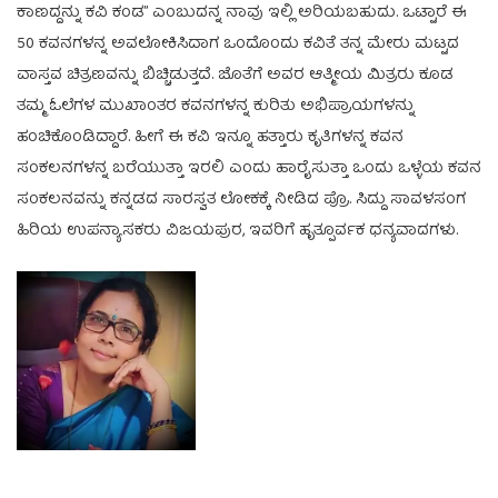
ಕಾಣದ್ದನ್ನು ಕವಿ ಕಂಡ” ಎಂಬುದನ್ನ ನಾವು ಇಲ್ಲಿ ಅರಿಯಬಹುದು. ಒಟ್ಟಾರೆ ಈ
50 ಕವನಗಳನ್ನ ಅವಲೋಕಿಸಿದಾಗ ಒಂದೊಂದು ಕವಿತೆ ತನ್ನ ಮೇರು ಮಟ್ಟದ
ವಾಸ್ತವ ಚಿತ್ರಣವನ್ನು ಬಿಚ್ಚಿಡುತ್ತದೆ. ಜೊತೆಗೆ ಅವರ ಆತ್ಮೀಯ ಮಿತ್ರರು ಕೂಡ
ತಮ್ಮ ಓಲೆಗಳ ಮುಖಾಂತರ ಕವನಗಳನ್ನ ಕುರಿತು ಅಭಿಪ್ರಾಯಗಳನ್ನು
ಹಂಚಿಕೊಂಡಿದ್ದಾರೆ. ಹೀಗೆ ಈ ಕವಿ ಇನ್ನೂ ಹತ್ತಾರು ಕೃತಿಗಳನ್ನ ಕವನ
ಸಂಕಲನಗಳನ್ನ ಬರೆಯುತ್ತಾ ಇರಲಿ ಎಂದು ಹಾರೈಸುತ್ತಾ ಒಂದು ಒಳ್ಳೆಯ ಕವನ
ಸಂಕಲನವನ್ನು ಕನ್ನಡದ ಸಾರಸ್ವತ ಲೋಕಕ್ಕೆ ನೀಡಿದ ಪ್ರೊ. ಸಿದ್ದು ಸಾವಳಸಂಗ
ಹಿರಿಯ ಉಪನ್ಯಾಸಕರು ವಿಜಯಪುರ, ಇವರಿಗೆ ಹೃತ್ಪೂರ್ವಕ ಧನ್ಯವಾದಗಳು.