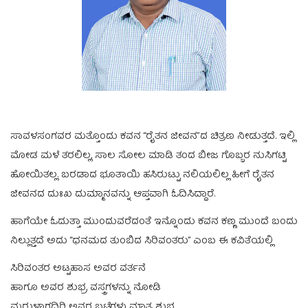
ಸಾವಳಸಂಗವರ ಮತ್ತೊಂದು ಕವನ “ರೈತನ ಜೀವನ”ದ ಚಿತ್ರಣ ನೀಡುತ್ತದೆ. ಇಲ್ಲಿ
ಮೋಡ ಮಳೆ ತರಲಿಲ್ಲ, ಸಾಲ ಸೋಲ ಮಾಡಿ ತಂದ ಬೀಜ ಗೊಬ್ಬರ ನುಸಿಗಟ್ಟಿ
ಹೋಯಿತಲ್ಲ. ಬರಡಾದ ಭೂತಾಯಿ ಹಸಿರುಟ್ಟು ನಲಿಯಲಿಲ್ಲ ಹೀಗೆ ರೈತನ
ಜೀವನದ ದುಃಖ ದುಮ್ಮಾನವನ್ನು ಆಪ್ತವಾಗಿ ಓದಿಸಿದ್ದಾರೆ.
ಹಾಗೆಯೇ ಓದುತ್ತಾ ಮುಂದುವರೆದಂತೆ ಇನ್ನೊಂದು ಕವನ ಕಣ್ಣ ಮುಂದೆ ಬಂದು
ನಿಲ್ಲುತ್ತದೆ ಅದು “ಧನಮದ ತುಂಬಿದ ಸಿರಿವಂತರು” ಎಂಬ ಈ ಕವಿತೆಯಲ್ಲಿ
ಸಿರಿವಂತರ ಅಟ್ಟಹಾಸ ಅವರ ವರ್ತನೆ
ಹಾಗೂ ಅವರ ಶುಭ್ರ ವಸ್ತ್ರಗಳನ್ನು ನೋಡಿ
ಮರುಳಾಗದಿರಿ ಅವರ ಬಟ್ಟೆಗಳು ಮಾತ್ರ ಶುಭ್ರ