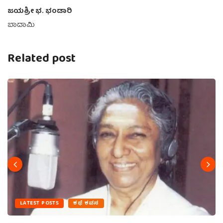
ಜಯಶ್ರೀ ಭ. ಭಂಡಾರಿ
ಬಾದಾಮಿ
Related post
LATEST POSTS
ಕಥೆ ಕವನ