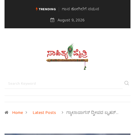
ಗಾನ ಕೋಗಿಲೆಗೆ ನಮನ
ಮನಸಿನ ಸವಿಭಾವ
TRENDING
August 9, 2026
Home
Latest Posts
ಗ್ಯಾಲಾಪಾಗಸ್ ದ್ವೀಪದ ಬೃಹತ್…