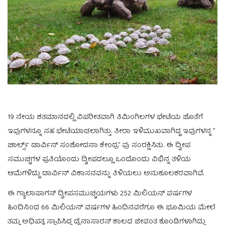
19 ನೇಯ ಶತಮಾನದಲ್ಲಿ ವಿಪರೀತವಾಗಿ ತಿಮಿಂಗಿಲಗಳ ಭೇಟೆಯ ಜೊತೆಗೆ
ಇವುಗಳನ್ನೂ ಸಹ ಭೇಟೆಯಾಡಲಾಗಿತ್ತು. ತೀರಾ ಇಳಿಮುಖವಾಗಿದ್ದ ಇವುಗಳನ್ನ ”
ಚಾರ್ಲ್ಸ್ ಡಾರ್ವಿನ್ ಸಂಶೋದನಾ ಕೇಂದ್ರ” ವು ಸಂರಕ್ಷಿಸಿತು. ಈ ದ್ವೀಪ
ಸಮುಚ್ಚಗಳ ಪ್ರತಿಯೊಂದು ದ್ವೀಪದಲ್ಲೂ ಒಂದೊಂದು ವಿಭಿನ್ನ ತಳಿಯ
ಆಮೆಗಳಿದ್ದು ಡಾರ್ವಿನ್ ವಿಕಾಸನವನ್ನು ತಿಳಿಯಲು ಅನುಕೂಲಕರವಾಗಿವೆ.
ಈ ಗ್ಯಾಲಾಪಾಗಸ್ ದ್ವೀಪಸಮುಚ್ಚಯಗಳು 252 ಮಿಲಿಯನ್ ವರ್ಷಗಳ
ಹಿಂದಿನಿಂದ 66 ಮಿಲಿಯನ್ ವರ್ಷಗಳ ಹಿಂದಿನವರೆಗೂ ಈ ಭೂಮಿಯ ಮೇಲೆ
ತಮ್ಮ ಅಧಿಪತ್ಯ ಸ್ಥಾಪಿಸಿದ್ದ ಡೈನಾಸಾರಸ್ ಕಾಲದ ಜೀವಂತ ಕೊಂಡಿಗಳಾಗಿದ್ದು