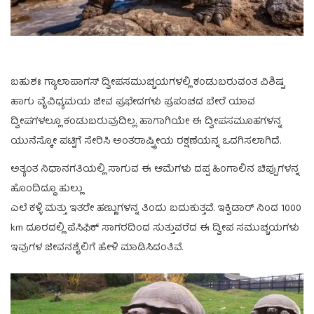
ಬಹುಶಃ ಗ್ಯಾಲಾಪಾಗಸ್ ದ್ವೀಪಸಮುಚ್ಚಯಗಳಲ್ಲಿ ಕಂಡುಬರುವಂತ ವಿಶಿಷ್ಟ
ಹಾಗು ವೈವಿಧ್ಯಮಯ ಜೀವ ಪ್ರಭೇದಗಳು ಪ್ರಪಂಚದ ಬೇರೆ ಯಾವ
ದ್ವೀಪಗಳಲ್ಲೂ ಕಂಡುಬರುವುದಿಲ್ಲ. ಹಾಗಾಗಿಯೇ ಈ ದ್ವೀಪಸಮೂಹಗಳನ್ನ
ಯುನೆಸ್ಕೋ ಪಟ್ಟಿಗೆ ಸೇರಿಸಿ ಅಂತರಾಷ್ಟ್ರೀಯ ರಕ್ಷಣೆಯನ್ನ ಒದಗಿಸಲಾಗಿದೆ.
ಅತ್ಯಂತ ನಿಧಾನಗತಿಯಲ್ಲಿ ಸಾಗುವ ಈ ಆಮೆಗಳು ದಪ್ಪ ಹಿಂಗಾಲಿನ ಚಿಪ್ಪುಗಳನ್ನ
ಹೊಂದಿದ್ದೂ ಹುಲ್ಲು
ಎಲೆ ಕಳ್ಳಿ ಮತ್ತು ಇತರೇ ಹಣ್ಣುಗಳನ್ನ ತಿಂದು ಬದುಕುತ್ತವೆ. ಇಕ್ವಿಡಾರ್ ನಿಂದ 1000
km ದೂರದಲ್ಲಿ ಪೆಸಿಫಿಕ್ ಸಾಗರದಿಂದ ಸುತ್ತುವರೆದ ಈ ದ್ವೀಪ ಸಮುಚ್ಚಯಗಳು
ಇವುಗಳ ಜೀವನಶೈಲಿಗೆ ಹೇಳಿ ಮಾಡಿಸಿದಂತಿವೆ.