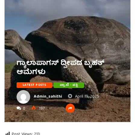
ಗ್ಯಾಲಾಪಾಗಸ್ ದ್ವೀಪದ ಬೃಹತ್
ಆಮೆಗಳು
LATEST POSTS
ಪ್ರಾಣಿ - ಪಕ್ಷಿ
Admin_sahithi
April 19, 2025
0
197
Post Views:
213