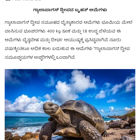
ಗ್ಯಾಲಾಪಾಗಸ್ ದ್ವೀಪದ ಬೃಹತ್ ಆಮೆಗಳು
ಗ್ಯಾಲಾಪಾಗಸ್ ದ್ವೀಪ ಸಮೂಹದ ದೈತ್ಯಾಕಾರದ ಆಮೆಗಳು ಭೂಮಿಯ ಮೇಲೆ
ವಾಸಿಸುವ ಭೂಚರಗಳು. 400 kg ತೂಕ ಮತ್ತು 1.8 ಉದ್ದ ಬೆಳೆಯವ ಈ
ಆಮೆಗಳು ದೈತ್ಯದೇಹ ಮತ್ತು ದೀರ್ಘ ಆಯುಷ್ಯಕ್ಕೆ ಪ್ರಸಿದ್ಧವಾಗಿವೆ. ನೂರು
ವರ್ಷಕ್ಕಿಂತಲೂ ಅಧಿಕ ಕಾಲ ಬದುಕುವ ಈ ಆಮೆಗಳು “ಗ್ಯಾಲಾಪಾಗಸ್ ದ್ವೀಪ
ಸಮೂಚ್ಚಯಗಳ ಅಚ್ಚರಿಗಳಲ್ಲಿ ಒಂದಾಗಿವೆ.