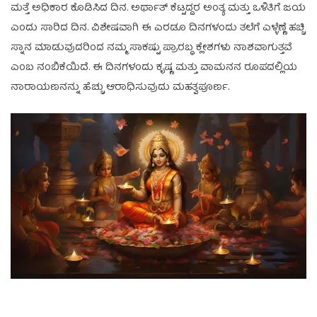
ಮತ್ತೆ ಅಧಿಕಾರ ಕೊಡಿಸಿದ ದಿನ. ಅರ್ಥಾತ್ ಕೆಟ್ಟದ್ದರ ಅಂತ್ಯ ಮತ್ತು ಒಳಿತಿಗೆ ಜಯ
ಎಂದು ಸಾರಿದ ದಿನ. ವಿಶೇಷವಾಗಿ ಈ ಎರಡೂ ದಿನಗಳಂದು ತಲೆಗೆ ಎಳ್ಳೆಣ್ಣೆ ಹಚ್ಚಿ
ಸ್ನಾನ ಮಾಡುವುದರಿಂದ ನಮ್ಮ ಸಾಕಷ್ಟು ಪ್ರಾರಬ್ಧ ಕ್ಲೇಶಗಳು ನಾಶವಾಗುತ್ತವೆ
ಎಂಬ ನಂಬಿಕೆಯಿದೆ. ಈ ದಿನಗಳಂದು ಕೃಷ್ಣ ಮತ್ತು ವಾಮನನ ರೂಪದಲ್ಲಿಯ
ನಾರಾಯಣನನ್ನು ಹೆಚ್ಚು ಆರಾಧಿಸುವುದು ಮಹತ್ವಪೂರ್ಣ.