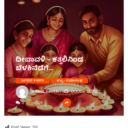
ದೀಪಾವಳಿ – ಕತ್ತಲಿನಿಂದ
ಬೆಳಕಿನೆಡೆಗೆ…
LATEST POSTS
ಹಬ್ಬ - ಸಮಾರಂಭ
Admin_sahithi
October 19, 2025
0
128
Post Views:
133