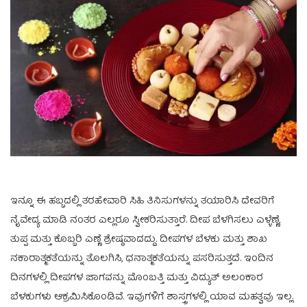
ಇನ್ನೂ ಈ ಹಬ್ಬದಲ್ಲಿ ತರಹೇವಾರಿ ಸಿಹಿ ತಿನಿಸುಗಳನ್ನು ತಯಾರಿಸಿ ದೇವರಿಗೆ
ನೈವೇದ್ಯ ಮಾಡಿ ನಂತರ ಎಲ್ಲರೂ ಸ್ವೀಕರಿಸುತ್ತಾರೆ. ದೀಪ ಬೆಳಗಿಸಲು ಎಳ್ಳೆಣ್ಣೆ,
ತುಪ್ಪ ಮತ್ತು ಕೊಬ್ಬರಿ ಎಣ್ಣೆ ಶ್ರೇಷ್ಠವಾದದ್ದು. ದೀಪಗಳ ಬೆಳಕು ಮತ್ತು ಶಾಖ
ನಕಾರಾತ್ಮಕತೆಯನ್ನು ತೊಲಗಿಸಿ, ಧನಾತ್ಮಕತೆಯನ್ನು ಪಸರಿಸುತ್ತದೆ. ಇಂದಿನ
ದಿನಗಳಲ್ಲಿ ದೀಪಗಳ ಜಾಗವನ್ನು ಮೊಂಬತ್ತಿ ಮತ್ತು ವಿದ್ಯುತ್ ಅಲಂಕಾರ
ಬೆಳಕುಗಳು ಆಕ್ರಮಿಸಿಕೊಂಡಿವೆ. ಇವುಗಳಿಗೆ ಶಾಸ್ತ್ರಗಳಲ್ಲಿ ಯಾವ ಮಹತ್ವವು ಇಲ್ಲ.