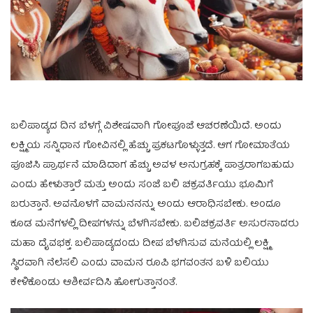
ಬಲಿಪಾಡ್ಯದ ದಿನ ಬೆಳಗ್ಗೆ ವಿಶೇಷವಾಗಿ ಗೋಪೂಜೆ ಆಚರಣೆಯಿದೆ. ಅಂದು
ಲಕ್ಷ್ಮಿಯ ಸನ್ನಿಧಾನ ಗೋವಿನಲ್ಲಿ ಹೆಚ್ಚು ಪ್ರಕಟಗೊಳ್ಳುತ್ತದೆ. ಆಗ ಗೋಮಾತೆಯ
ಪೂಜಿಸಿ ಪ್ರಾರ್ಥನೆ ಮಾಡಿದಾಗ ‍ಹೆಚ್ಚು ಅವಳ ಅನುಗ್ರಹಕ್ಕೆ ಪಾತ್ರರಾಗಬಹುದು
ಎಂದು ಹೇಳುತ್ತಾರೆ ಮತ್ತು ಅಂದು ಸಂಜೆ ಬಲಿ ಚಕ್ರವರ್ತಿಯು ಭೂಮಿಗೆ
ಬರುತ್ತಾನೆ. ಅವನೊಳಗೆ ವಾಮನನನ್ನು ಅಂದು ಆರಾಧಿಸಬೇಕು. ಅಂದೂ
ಕೂಡ ಮನೆಗಳಲ್ಲಿ ದೀಪಗಳನ್ನು ಬೆಳಗಿಸಬೇಕು. ಬಲಿಚಕ್ರವರ್ತಿ ಅಸುರನಾದರು
ಮಹಾ ದೈವಭಕ್ತ. ಬಲಿಪಾಡ್ಯದಂದು ದೀಪ ಬೆಳಗಿಸುವ ಮನೆಯಲ್ಲಿ ಲಕ್ಷ್ಮಿ
ಸ್ಥಿರವಾಗಿ ನೆಲೆಸಲಿ ಎಂದು ವಾಮನ ರೂಪಿ ಭಗವಂತನ ಬಳಿ ಬಲಿಯು
ಕೇಳಿಕೊಂಡು ಆಶೀರ್ವದಿಸಿ ಹೋಗುತ್ತಾನಂತೆ.