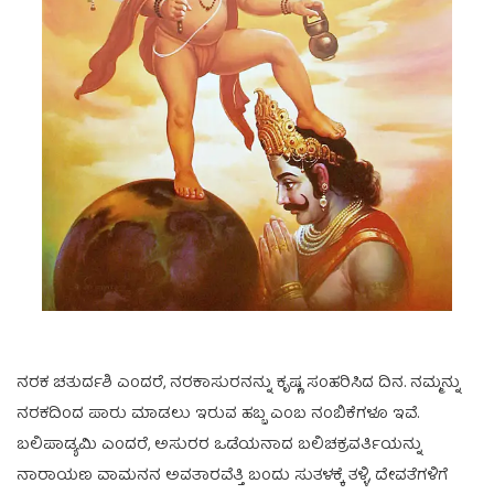
ನರಕ ಚತುರ್ದಶಿ ಎಂದರೆ, ನರಕಾಸುರನನ್ನು ಕೃಷ್ಣ ಸಂಹರಿಸಿದ ದಿನ. ನಮ್ಮನ್ನು
ನರಕದಿಂದ ಪಾರು ಮಾಡಲು ಇರುವ ಹಬ್ಬ ಎಂಬ ನಂಬಿಕೆಗಳೂ ಇವೆ.
ಬಲಿಪಾಡ್ಯಮಿ ಎಂದರೆ, ಅಸುರರ ಒಡೆಯನಾದ ಬಲಿಚಕ್ರವರ್ತಿಯನ್ನು
ನಾರಾಯಣ ವಾಮನನ ಅವತಾರವೆತ್ತಿ ಬಂದು ಸುತಳಕ್ಕೆ ತಳ್ಳಿ, ದೇವತೆಗಳಿಗೆ