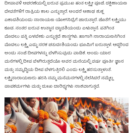
ದೀಪಾವಳಿ ಆಚರಣೆಯಲ್ಲಿ ಬರುವ ಪ್ರಮುಖ ಹಂತ ಲಕ್ಷ್ಮೀ ಪೂಜೆ. ದಕ್ಷಿಣಾಯಣ
ದೇವತೆಗಳಿಗೆ ರಾತ್ರಿಯ ಕಾಲ ಎನ್ನುತ್ತಾರೆ. ಅಂದರೆ ಆಶಾಢ ಶುಕ್ಲ
ಏಕಾದಶಿಯಂದು ನಾರಾಯಣ ಯೋಗನಿದ್ರೆಗೆ ಜಾರುತ್ತಾರೆ. ಜೊತೆಗೆ ಲಕ್ಷ್ಮಿಯು
ಕೂಡ. ನಂತರ ಬರುವ ಉತ್ಥಾನ ದ್ವಾದಶಿಯಂದು ಏಳುತ್ತಾನೆ. ಪತಿಗಿಂತ
ಮೊದಲು ಪತ್ನಿ ಏಳಬೇಕು ಎನ್ನುತ್ತದೆ ಶಾಸ್ತ್ರಗಳು. ಹಾಗಾಗಿ ನಾರಾಯಣನಿಗಿಂತ
ಮೊದಲು ಲಕ್ಷ್ಮಿ ಎದ್ದು ನರಕ ಚತುರ್ದಶಿಯಂದು ಭೂಮಿಗೆ ಬರುತ್ತಾಳೆ. ಆದ್ದರಿಂದ
ಅಂದು ಸಂಜೆ ದೀಪಗಳನ್ನು ಬೆಳಗಿಸುವುದು ವಾಡಿಕೆ. ಅಂದು ಯಾರ
ಮನೆಗಳಲ್ಲಿ ದೀಪ ಬೆಳಗಿರುತ್ತದೆಯೊ ಅವರ ಮನೆಯಲ್ಲಿ ವರ್ಷ ಪೂರ್ತಿ ಜ್ಞಾನ
ಮತ್ತು ಸಮೃದ್ಧಿಯ ದೀಪ ಬೆಳಗುತ್ತಿರಲಿ ಎಂದು ಲಕ್ಷ್ಮಿ ಹರಸುತ್ತಾಳಂತೆ.
ಲಕ್ಷ್ಮಿನಾರಾಯಣರು ಹರಸಿ ನಮ್ಮ ಮನೆಮನಗಳಲ್ಲಿ ನೆಲೆಸಿದರೆ ನಮ್ಮೆಲ್ಲ
ಪಾಪಕರ್ಮಗಳು ಮತ್ತು ದುಃಖ ದಾರಿದ್ರ್ಯಗಳು ನಾಶವಾಗುತ್ತವೆ.