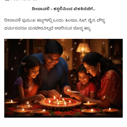
ದೀಪಾವಳಿ – ಕತ್ತಲಿನಿಂದ ಬೆಳಕಿನೆಡೆಗೆ…
ದೀಪಾವಳಿ ಪ್ರಮುಖ ಹಬ್ಬಗಳಲ್ಲಿ ಒಂದು. ಹಿಂದೂ, ಸಿಖ್, ಜೈನ, ಬೌದ್ಧ
ಧರ್ಮದವರೂ ಮತಭೇದವಿಲ್ಲದೆ ‍ಆಚರಿಸುವ ದೊಡ್ಡ ಹಬ್ಬ.