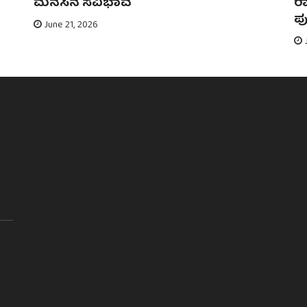
ಮನಸಿನ ಸವಿಭಾವ
ರಾ
ಪು
June 21, 2026
J