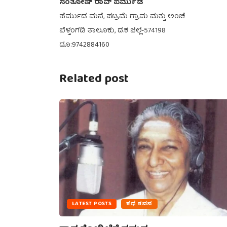
ಸಂತೋಷ್ ರಾವ್ ಪೆರ್ಮುಡ
ಪೆರ್ಮುಡ ಮನೆ, ಪಟ್ರಮೆ ಗ್ರಾಮ ಮತ್ತು ಅಂಚೆ
ಬೆಳ್ತಂಗಡಿ ತಾಲೂಕು, ದ.ಕ ಜಿಲ್ಲೆ-574198
ದೂ:9742884160
Related post
LATEST POSTS
ಕಥೆ ಕವನ