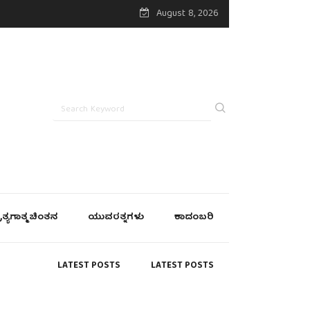
August 8, 2026
್ರತ್ಯಗಾತ್ಮ ಚಿಂತನ
ಯುವರತ್ನಗಳು
ಕಾದಂಬರಿ
LATEST POSTS
LATEST POSTS