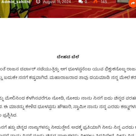
Admin_sahithi
August 11, 2024
0
145
ದೇಹದ ಬೆಲೆ
ರಾಜನ ದರ್ಬಾರ್ ನಡೆಯುತ್ತಿತ್ತು. ಆಗ ಧೂಳಪ್ಪನೆಂಬ ಯುವ ಭಿಕ್ಷುಕನೊಬ್ಬ ರಾಜನ 
್ಟಿಲ್ಲ, ಬದುಕೇ ನನಗೆ ಕಷ್ಟವಾಗಿದೆ. ಮಹಾರಾಜರಾದ ತಾವು ದಯಮಾಡಿ ನನ್ನ ಮೇಲೆ 
 ಮೇಲಿನಿಂದ ಕೆಳಗಿನವರೆಗೂ ನೋಡಿ, ನೋಡು ನಾನು ನಿನಗೆ ಐದು ಚಿನ್ನದ ವರಹಗಳನ್
ಂದ. ಈ ಮಾತನ್ನು ಕೇಳಿದ ಧೂಳಪ್ಪನು ಹೌಹಾರಿ, ಸ್ವಾಮೀ ನಾನು ನನ್ನ ಎರಡು ಕಣ್ಣುಗಳ
ಶ್ನಿಸಿದ.
ೆ ಹತ್ತು ಚಿನ್ನದ ನಾಣ್ಯಗಳನ್ನು ನೀಡುತ್ತೇನೆ. ಅದಕ್ಕೆ ಪ್ರತಿಯಾಗಿ ನೀನು ನಿನ್ನ ಎರ