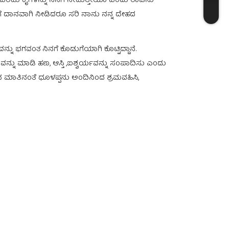
ಿನ್ನ ಎರಡು ಕೈಗಳನ್ನು ನನಗೆ ನೀಡುತ್ತೀಯಾ ಎಂದು ರಾಜನು
ೇ ನನಗೆ ದಾನವಾಗಿ ನೀಡಿದರೂ ಸರಿ ನಾನು ನನ್ನ ದೇಹದ
ು ಭಗವಂತ ನಿನಗೆ ಕೊಡುಗೆಯಾಗಿ ಕೊಟ್ಟಿದ್ದಾನೆ.
ನ್ನು ಮಾಡಿ ಹಣ, ಆಸ್ತಿ ,ಐಶ್ವರ್ಯವನ್ನು ಸಂಪಾದಿಸು ಎಂದು
ನ ಮಾತಿನಂತೆ ಧೂಳಪ್ಪನು ಅಂದಿನಿಂದ ಶ್ರಮವಹಿಸಿ,