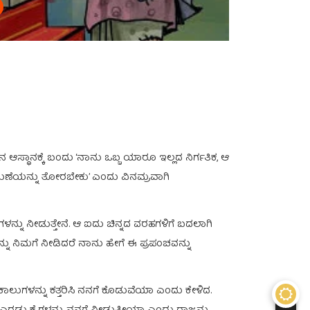
ಆಸ್ಥಾನಕ್ಕೆ ಬಂದು ‘ನಾನು ಒಬ್ಬ ಯಾರೂ ಇಲ್ಲದ ನಿರ್ಗತಿಕ, ಆ
ಕರುಣೆಯನ್ನು ತೋರಬೇಕು’ ಎಂದು ವಿನಮ್ರವಾಗಿ
ನು ನೀಡುತ್ತೇನೆ. ಆ ಐದು ಚಿನ್ನದ ವರಹಗಳಿಗೆ ಬದಲಾಗಿ
ನ್ನು ನಿಮಗೆ ನೀಡಿದರೆ ನಾನು ಹೇಗೆ ಈ ಪ್ರಪಂಚವನ್ನು
ಡು ಕಾಲುಗಳನ್ನು ಕತ್ತರಿಸಿ ನನಗೆ ಕೊಡುವೆಯಾ ಎಂದು ಕೇಳಿದ.