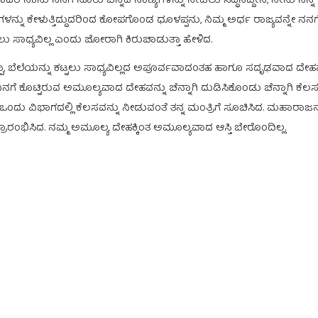
ಾದರೆ ನಾನು ನಿನಗೆ ನೂರು ಚಿನ್ನದ ನಾಣ್ಯಗಳನ್ನು ನೀಡಲು ಸಿದ್ಧನಿದ್ದೇನೆ, ನೀನು ನ
್ರಶ್ನೆಗಳನ್ನು ಕೇಳುತ್ತಿದ್ದುದರಿಂದ ಕೋಪಗೊಂಡ ಧೂಳಪ್ಪನು, ನಿಮ್ಮ ಅರ್ಧ ರಾಜ್ಯವನ್ನ
ಾಧ್ಯವಿಲ್ಲ ಎಂದು ಜೋರಾಗಿ ಕಿರುಚಾಡುತ್ತಾ ಹೇಳಿದ.
ಬೆಲೆಯನ್ನು ಕಟ್ಟಲು ಸಾಧ್ಯವಿಲ್ಲದ ಅಪೂರ್ವವಾದಂತಹ ಹಾಗೂ ಸದೃಢವಾದ ದೇಹವನ್ನ
 ಕೊಟ್ಟಿರುವ ಅಮೂಲ್ಯವಾದ ದೇಹವನ್ನು ಚೆನ್ನಾಗಿ ದುಡಿಸಿಕೊಂಡು ಚೆನ್ನಾಗಿ ಕೆಲಸವ
ಒಂದು ವಿಭಾಗದಲ್ಲಿ ಕೆಲಸವನ್ನು ನೀಡುವಂತೆ ತನ್ನ ಮಂತ್ರಿಗೆ ಸೂಚಿಸಿದ. ಮಹಾರಾಜ
ಿಸಿದ. ನಮ್ಮ ಅಮೂಲ್ಯ ದೇಹಕ್ಕಿಂತ ಅಮೂಲ್ಯವಾದ ಆಸ್ತಿ ಬೇರೊಂದಿಲ್ಲ.