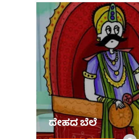
ದೇಹದ ಬೆಲೆ