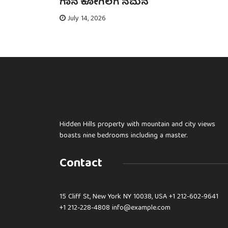
ನೋಟ –
ಗಾನ ಕೋಗಿಲೆಗೆ ನಮನ
July 14, 2026
Hidden Hills property with mountain and city views
boasts nine bedrooms including a master.
Contact
15 Cliff St, New York NY 10038, USA
+1 212-602-9641
+1 212-228-4808 info@example.com