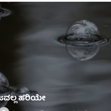
ಿಜವಲ್ಲ ಹರಿಯೇ