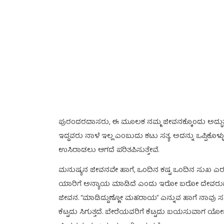
ಪುರಂದರದಾಸರು, ಈ ಮೂಲಕ ನಮ್ಮ ಜೀವನಕ್ಕೊಂದು ಅದ್ಭುತ ಅರ್ಥ
ಇದ್ದವರು ನಾಳೆ ಇಲ್ಲ ಎಂಬುದು ಕಟು ಸತ್ಯ. ಅದನ್ನು ಒಪ್ಪಿಕೊಳ್ಳ
ಉಸಿರಾಡಲು ಆಗದೆ ಪರಿತಪಿಸುತ್ತೇವೆ.
ಮನುಷ್ಯನ ಜೀವನವೇ ಹಾಗೆ, ಒಂದಿನ ಕಷ್ಟ ಒಂದಿನ ಸುಖ ಎರ
ಯಾರಿಗೆ ಅನ್ಯಾಯ ಮಾಡಿದೆ ಎಂದು ಇರೋ ಬರೋ ದೇವರುಗಳ ಮೊರೆ
ಜೀವನ. “ಮಾಡಿದ್ದುಣ್ಣೋ ಮಹರಾಯ” ಎನ್ನುವ ಹಾಗೆ ನಾವು ಸಮಾಜ
ಕೆಟ್ಟದು ಸಿಗುತ್ತದೆ. ಬೇರೆಯವರಿಗೆ ಕೆಟ್ಟದು ಬಯಸುವಾಗ