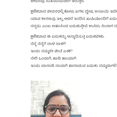
ಜೀವನವು ಸುಖಮಯವಾಗಿ ಇರುತ್ತದೆ.
ಕ್ಷಣಿಕವಾದ ಜೀವನದಲ್ಲಿ ಕೋಪ, ಜಗಳ, ದ್ವೇಷ, ಅಸೂಯೆ ಇದ
ಯಾವ ಕಾರಣವು ಇಲ್ಲ. ಆದರೆ ಇಂದಿನ ಖುಷಿಯೊಂದಿಗೆ ಬದು
ನನ್ನದು ಎಂಬ ಅಹಂನಿಂದ ಬದುಕುತ್ತೇವೆ. ಉಸಿರು ನಿಂತಾಗ ನನ
ಕ್ಷಣಿಕವಾದ ಈ ಬದುಕನ್ನು ಆಸ್ವಾದಿಸುತ್ತ ಬದುಕಬೇಕು.
ನೆನ್ನೆ ನೆನ್ನೆಗೆ ನಾಳೆ ನಾಳೆಗೆ
ಇಂದು ನಮ್ಮದೇ ಚಿಂತೆ ಏತಕೆ?
ಸೇರಿ ಒಂದಾಗಿ, ಹಾಡಿ ಹಾಯಾಗಿ
ಇಂದು ಬಾನಾಡಿ ನಾವಾಗಿ ಹಾರಾಡುವ ಬದುಕು ನಮ್ಮದಾಗಲಿ