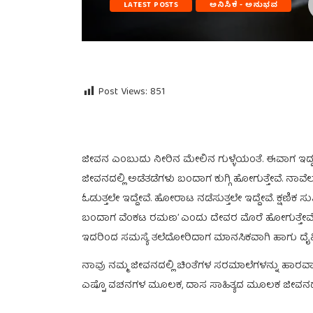
LATEST POSTS
ಅನಿಸಿಕೆ - ಅನುಭವ
Post Views:
851
ಜೀವನ ಎಂಬುದು ನೀರಿನ ಮೇಲಿನ ಗುಳ್ಳೆಯಂತೆ. ಈವಾಗ ಇದ್ದ ಜೀ
ಜೀವನದಲ್ಲಿ ಅಡೆತಡೆಗಳು ಬಂದಾಗ ಕುಗ್ಗಿ ಹೋಗುತ್ತೇವೆ. ನಾವೆಲ್
ಓಡುತ್ತಲೇ ಇದ್ದೇವೆ. ಹೋರಾಟ ನಡೆಸುತ್ತಲೇ ಇದ್ದೇವೆ. ಕ್ಷಣಿಕ
ಬಂದಾಗ ವೆಂಕಟ ರಮಣ’ ಎಂದು ದೇವರ ಮೊರೆ ಹೋಗುತ್ತೇವೆ. ಆದ
ಇದರಿಂದ ಸಮಸ್ಯೆ ತಲೆದೋರಿದಾಗ ಮಾನಸಿಕವಾಗಿ ಹಾಗು ದೈಹಿಕವಾಗ
ನಾವು ನಮ್ಮ ಜೀವನದಲ್ಲಿ ಚಿಂತೆಗಳ ಸರಮಾಲೆಗಳನ್ನು ಹಾರವಾಗ
ಎಷ್ಟೊ ವಚನಗಳ ಮೂಲಕ, ದಾಸ ಸಾಹಿತ್ಯದ ಮೂಲಕ ಜೀವನದ ಸ