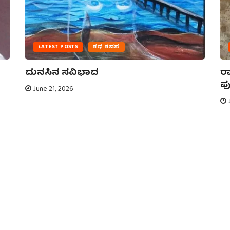
LATEST POSTS
ಕಥೆ ಕವನ
ಮನಸಿನ ಸವಿಭಾವ
ರಾ
ಪು
June 21, 2026
J