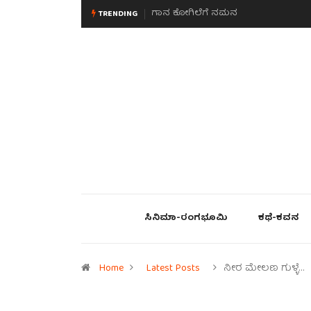
ಮನಸಿನ ಸವಿಭಾವ
TRENDING
ಸಿನಿಮಾ-ರಂಗಭೂಮಿ
ಕಥೆ-ಕವನ
Home
Latest Posts
ನೀರ ಮೇಲಣ ಗುಳ್ಳೆ…