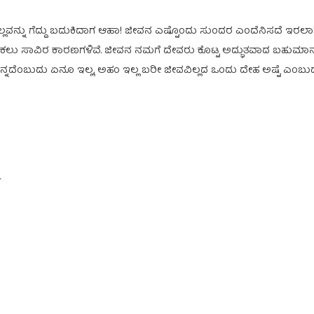
ೆಲ್ಲವನ್ನು ಗೆದ್ದು ಬದುಕಿದಾಗ ಆಹಾ! ಜೀವನ ಎಷ್ಟೊಂದು ಸುಂದರ ಎಂದೆನಿಸದೆ ಇ
ಕಲು ಸಾವಿರ ಕಾರಣಗಳಿವೆ. ಜೀವನ ನಮಗೆ ದೇವರು ಕೊಟ್ಟ ಅದ್ಭುತವಾದ ಬಹುಮಾನ
್ನದೆಂಬುದು ಏನೂ ಇಲ್ಲ, ಅಹಂ ಇಲ್ಲ ಬರೀ ಜೀವವಿಲ್ಲದ ಒಂದು ದೇಹ ಅಷ್ಟೆ ಎಂಬುದು
.