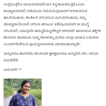
ಸುತ್ತಮುತ್ತಲಿನ ವಾತಾವರಣದಲಿಯೇ ನಿತ್ಯ ಕಾಣಸಿಗುತ್ತದೆ.ಒಂದು
ಉದ್ಯಾನವನದಲಿ ನಡೆಯುತಾ ಗಮನಿಸುವುದಾದರೆ ಅರಳುತಿರುವ
ಹೂವಿರಬಹುದು, ಕಿಲಕಿಲನೆ ನಗುತಿರುವ ಮಗುವಿರಬಹುದು, ತಮ್ಮ
ಬೊಚ್ಚುಬಾಯಿಯಲಿ ನಗುತಾ ಹರಟುವ ಇಳಿಪ್ರಾಯದವರ ಆ ಮುಗ್ಧ
ನಗುವಿನಲಿ, ಯಾವುದೇ ಹಮ್ಮುಬಿಮ್ಮುಗಳಿಲ್ಲದೆ ಆಗಸದಲಿ ಹಾರಾಡುವ ಹಕ್ಕಿಗಳ
ಕಲರವವ ನೋಡುತಾ ನಮ್ಮ ಗೋಳನೆಲ್ಲ ಮರೆತು ನಾವು ಬಾಳುವ ಬದುಕನು
ಸುಂದರಗೊಳಿಸುವ ಪ್ರಯತ್ನವನಾದರೂ ಮಾಡಬಹುದಲ್ಲವೇ…
ಇನ್ನಾದರೂ ಕೊರಗದೇ, ಚಿಂತಿಸದೇ ಕ್ಷಣಕ್ಷಣವನೂ ಆಸ್ವಾದಿಸಿ ನಗು ನಗುತಾ
ಬದುಕಿಬಿಡಿ..
ಏನಂತೀರಿ ??