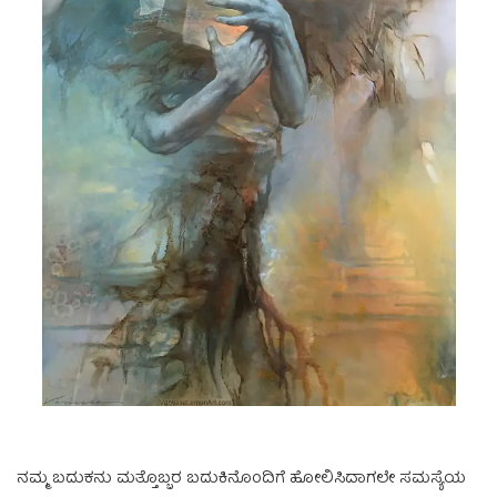
ನಮ್ಮ ಬದುಕನು ಮತ್ತೊಬ್ಬರ ಬದುಕಿನೊಂದಿಗೆ ಹೋಲಿಸಿದಾಗಲೇ ಸಮಸ್ಯೆಯ