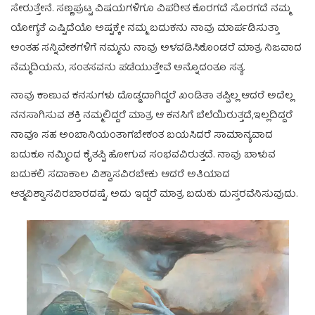
ಸೇರುತ್ತೇನೆ. ಸಣ್ಣಪುಟ್ಟ ವಿಷಯಗಳಿಗೂ ವಿಪರೀತ ಕೊರಗದೆ ಸೊರಗದೆ ನಮ್ಮ
ಯೋಗ್ಯತೆ ಎಷ್ಟಿದೆಯೊ ಅಷ್ಟಕ್ಕೇ ನಮ್ಮ ಬದುಕನು ನಾವು ಮಾರ್ಪಡಿಸುತ್ತಾ
ಅಂತಹ ಸನ್ನಿವೇಶಗಳಿಗೆ ನಮ್ಮನು ನಾವು ಅಳವಡಿಸಿಕೊಂಡರೆ ಮಾತ್ರ ನಿಜವಾದ
ನೆಮ್ಮದಿಯನು, ಸಂತಸವನು ಪಡೆಯುತ್ತೇವೆ ಅನ್ನೊದಂತೂ ಸತ್ಯ.
ನಾವು ಕಾಣುವ ಕನಸುಗಳು ದೊಡ್ಡದಾಗಿದ್ದರೆ ಖಂಡಿತಾ ತಪ್ಪಿಲ್ಲ ಆದರೆ ಅದೆಲ್ಲ
ನನಸಾಗಿಸುವ ಶಕ್ತಿ ನಮ್ಮಲಿದ್ದರೆ ಮಾತ್ರ ಆ ಕನಸಿಗೆ ಬೆಲೆಯಿರುತ್ತದೆ,ಇಲ್ಲದಿದ್ದರೆ
ನಾವೂ ಸಹ ಅಂಬಾನಿಯಂತಾಗಬೇಕಂತ ಬಯಸಿದರೆ ಸಾಮಾನ್ಯವಾದ
ಬದುಕೂ ನಮ್ಮಿಂದ ಕೈತಪ್ಪಿ ಹೋಗುವ ಸಂಭವವಿರುತ್ತದೆ. ನಾವು ಬಾಳುವ
ಬದುಕಲಿ ಸದಾಕಾಲ ವಿಶ್ವಾಸವಿರಬೇಕು ಆದರೆ ಅತಿಯಾದ
ಆತ್ಮವಿಶ್ವಾಸವಿರಬಾರದಷ್ಟೆ. ಅದು ಇದ್ದರೆ ಮಾತ್ರ ಬದುಕು ದುಸ್ತರವೆನಿಸುವುದು.