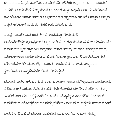
ಉಧ್ಬವವಾಗುತ್ತದೆ. ಹಾಗೊಂದು ವೇಳೆ ಹೋಲಿಸಿಕೊಳ್ಳುವ ಸಂದರ್ಭ ಬಂದರೆ
ನಮಗಿಂತ ಯಾರಿಗೆ ಕಮ್ಮಿಯಾದ ಅವಕಾಶ ಸಿಕ್ಕಿರುವುದೊ ಅಂತಹವರೊಡನೆ
ಹೋಲಿಸಿಕೊಂಡಾಗ ನಮಗೆ ಆ ಭಗವಂತ ಇಷ್ಟಾದರೂ ಕರುಣಿಸಿದ್ದಾನೆ ಅನ್ನುವ
ಸತ್ಯದ ಅರಿವಾಗಿ ಬದುಕು ಸಹನೀಯವೆನಿಸುವುದು.
ನಾವು ಎದುರಿಸುವ ಬದುಕಿನಲಿ ಅದೆಷ್ಟೋ ರೀತಿಯಲಿ
ಅಡೆತಡೆಗಳಿದ್ದರೂ,ಅವುಗಳನೆಲ್ಲ ನಿವಾರಿಸುವ ಶಕ್ತಿಯನೂ ಸಹ ಆ ಭಗವಂತನೇ
ನಮಗೆ ಕೊಟ್ಟಿರುತ್ತಾನೆಂಬ ಸತ್ಯವನು ಮಾತ್ರ ನಾವು ಮರೆತಂತಿರುತ್ತೇವೆ.ನಾವು
ಯಾವಾಗಲೂ ಏನೊ ಬೇಡದ ಚಿಂತೆಗಳಲಿ,ಆ ಕ್ಷಣದಲಿ ನಿವಾರಣೆಯಾಗದ
ಯೋಚನೆಗಳಲಿ ಮುಳುಗಿ, ಬದುಕನು ಅದರಲಿರುವ ಅಮೂಲ್ಯವಾದ
ಕ್ಷಣಗಳನೂ ಆಸ್ವಾದಿಸದೇ ಕಳೆದುಬಿಡುತ್ತೇವೆ.
ಮುಂದೆ ಇದರ ಅರಿವಾಗುವ ಕಾಲ ಬಂದಾಗ ನಾವು ಮೌಲ್ಯಯುತವಾದೊಂದು
ನಿಧಿಯ ಕಳೆದುಕೊಂಡೆವೆಂದು ಪರಿತಪಿಸಿ ಗೋಳಿಡುತ್ತೇವೆ.ಅದೆಂದಿಗೂ ನಮ್ಮ
ಪಾಲಿಗೆ ನಿಲುಕದ ನಕ್ಷತ್ರವಾಗಿಬಿಡುತ್ತದೆ ಒಮ್ಮೊಮ್ಮೆ! ಹಾಗಾಗದಿರಬೇಕೆಂದರೆ
ನಮಗಿರುವ ಯೋಗ್ಯತೆಯಲೇ ನಮ್ಮ ಗುರಿಯ ತಲುಪುವ ನಿಶ್ಚಯ ಮಾಡಬೇಕಿದೆ.
ಬದುಕಿನ ವಿಧವಿಧ ಮುಖಗಳು,ವಿವಿಧ ಮಜಲುಗಳು ನಮಗೆ ನಮ್ಮ