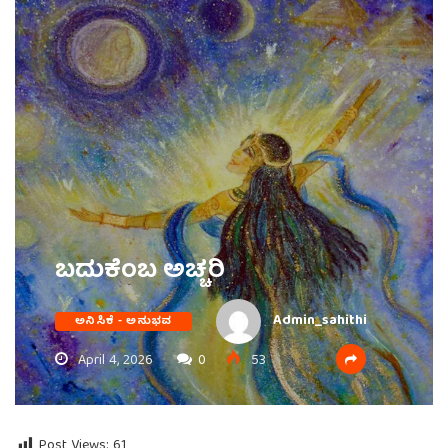
ಬದುಕೆಂಬ ಅಚ್ಚರಿ
Admin_sahithi
ಅನಿಸಿಕೆ - ಅನುಭವ
April 4, 2026
0
53
Post Views:
61