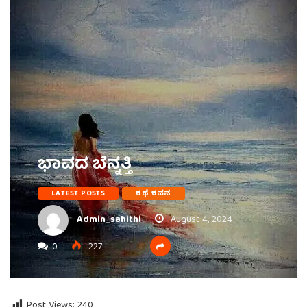
ಭಾವದ ಬೆನ್ನತ್ತಿ
LATEST POSTS
ಕಥೆ ಕವನ
Admin_sahithi
August 4, 2024
0
227
Post Views:
240