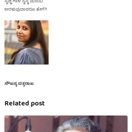
ಸ್ವಚ್ಛ ಗಾಳಿ ಸ್ವಸ್ಥ ಮನಸು
ಅರಳುವುದಾದರೂ ಹೇಗೆ?!
ಸೌಜನ್ಯ ದತ್ತರಾಜ
Related post