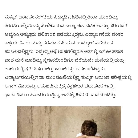
ಸುಷ್ಮಿತ್ ಎಂಟನೇ ತರಗತಿಯ ವಿದ್ಯಾರ್ಥಿ, ಓದಿನಲ್ಲಿ ತೀರಾ ಮುಂದಿದ್ದು,
ತರಗತಿಯಲ್ಲಿ ಮೇಷ್ಟ್ರು ಹೇಳಿಕೊಡುವ ಎಲ್ಲಾ ಚಟುವಟಿಕೆಗಳನ್ನೂ ಸರಿಯಾಗಿ
ಅಭ್ಯಸಿಸಿ ಅತ್ಯುತ್ತಮ ಫಲಿತಾಂಶ ಪಡೆಯುತ್ತಿದ್ದನು. ವಿದ್ಯಾರ್ಜನೆಯ ನಂತರ
ಒಳ್ಳೆಯ ಹೆಸರು ಮತ್ತು ವರಮಾನ ನೀಡುವ ಉದ್ಯೋಗ ಪಡೆಯುವ
ಹಂಬಲದಲ್ಲಿದ್ದನು. ಇಷ್ಟೆಲ್ಲಾ ಅಭಿಲಾಷೆಗಳಿದ್ದರೂ ಆತನಲ್ಲಿ ಏನೋ ಹತಾಶ
ಭಾವ ಮನೆ ಮಾಡಿದ್ದು, ಸ್ನೇಹಿತರೊಂದಿಗೂ ಬೆರೆಯದೇ ಮನೆಯಲ್ಲಿ ಮತ್ತು
ಶಾಲೆಯಲ್ಲಿ ಪ್ರತಿ ವಿಷಯಕ್ಕೂ ಪಾಲಕರನ್ನೇ ಅವಲಂಬಿಸಿದ್ದನು.
ವಿದ್ಯಾರ್ಜನೆಯಲ್ಲಿ ಸದಾ ಮುಂಚೂಣಿಯಲ್ಲಿದ್ದ ಸುಷ್ಮಿತ್ ಬದುಕಿನ ಪರೀಕ್ಷೆಯಲ್ಲಿ
ಆಗಾಗ ಸೋಲನ್ನು ಅನುಭವಿಸುತ್ತಿದ್ದ. ಶಿಕ್ಷಣೇತರ ಚಟುವಟಿಕೆಗಳಲ್ಲಿ
ಭಾಗವಹಿಸಲು ಹಿಂಜರಿಯುತ್ತಿದ್ದು, ಆತನಲ್ಲಿ ಕಿಳರಿಮೆ ಮನೆಮಾಡಿತ್ತು.