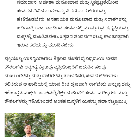
ಸಮಾಧಾನ, ಅರ್ಪಣಾ ಮನೋಭಾವ ಮತ್ತು ಸ್ಥಿತಪ್ರಜ್ಞತೆಯಿಂದ
ಜೀವನದ ವಿವಿದ ಹಂತಗಳನ್ನು ನಿರ್ವಹಿಸುವ ಕಲೆಯನ್ನು
ಹೇಳಿಕೊಡಬೇಕು. ಅಸಹಾಯಕ ಮನೋಭಾವ ಮತ್ತು ನಿರಾಶೆಗಳನ್ನು
ಬದಿಗೊತ್ತಿ ಆಶಾವಾದದಿಂದ ಜೀವನದಲ್ಲಿ ಮುನ್ನುಗ್ಗುವ ಪ್ರವೃತ್ತಿಯನ್ನು
ಮಕ್ಕಳಲ್ಲಿ ಮೂಡಿಸಬೇಕು. ಒತ್ತಡದ ಸಂದರ್ಭಗಳಲ್ಲೂ ಶಾಂತಚಿತ್ತವಾಗಿ
ಇರುವ ಕಲೆಯನ್ನು ಮೂಡಿಸಬೇಕು.
ವ್ಯಕ್ತಿಯೊಬ್ಬ ಯಶಸ್ವಿಯಾಗಲು ಶಿಕ್ಷಣದ ಜೊತೆಗೆ ವೈವಿಧ್ಯಮಯ ಜೀವನ
ಕೌಶಲಗಳು ಅತ್ಯಗತ್ಯ. ಶಿಕ್ಷಣವು ವ್ಯಕ್ತಿಯೊಬ್ಬನಿಗೆ ಬದುಕಿನ ಹಲವು
ಮಜಲುಗಳನ್ನು ಮತ್ತು ದಾರಿಗಳನ್ನು ತೋರಿಸಿದರೆ, ಜೀವನ ಕೌಶಲಗಳು
ಕಲಿತಿರುವ ಆ ಹಾದಿಯಲ್ಲಿ ಯಾವ ರೀತಿ ದೃಢವಾಗಿ ಸಾಗಬೇಕು ಎನ್ನುವುದನ್ನು
ಕಲಿಉತ್ತವೆ. ಮಕ್ಕಳು ಬದುಕಿನಲ್ಲಿ ಶಿಕ್ಷಣದ ಜೊತೆಗೆ ಜೀವನ ಮೌಲ್ಯಗಳು ಮತ್ತು
ಕೌಶಲಗಳನ್ನು ಗಳಿಸಿಕೊಂಡರೆ ಅಂತಹ ಮಕ್ಕಳಿಗೆ ಯಶಸ್ಸು ಸದಾ ಕಟ್ಟಿಟ್ಟಬುತ್ತಿ.