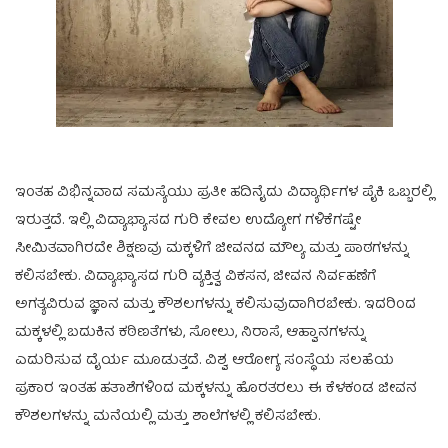
ಇಂತಹ ವಿಭಿನ್ನವಾದ ಸಮಸ್ಯೆಯು ಪ್ರತೀ ಹದಿನೈದು ವಿದ್ಯಾರ್ಥಿಗಳ ಪೈಕಿ ಒಬ್ಬರಲ್ಲಿ
ಇರುತ್ತದೆ. ಇಲ್ಲಿ ವಿದ್ಯಾಭ್ಯಾಸದ ಗುರಿ ಕೇವಲ ಉದ್ಯೋಗ ಗಳಿಕೆಗಷ್ಟೇ
ಸೀಮಿತವಾಗಿರದೇ ಶಿಕ್ಷಣವು ಮಕ್ಕಳಿಗೆ ಜೀವನದ ಮೌಲ್ಯ ಮತ್ತು ಪಾಠಗಳನ್ನು
ಕಲಿಸಬೇಕು. ವಿದ್ಯಾಭ್ಯಾಸದ ಗುರಿ ವ್ಯಕ್ತಿತ್ವ ವಿಕಸನ, ಜೀವನ ನಿರ್ವಹಣೆಗೆ
ಅಗತ್ಯವಿರುವ ಜ್ಞಾನ ಮತ್ತು ಕೌಶಲಗಳನ್ನು ಕಲಿಸುವುದಾಗಿರಬೇಕು. ಇದರಿಂದ
ಮಕ್ಕಳಲ್ಲಿ ಬದುಕಿನ ಕಠಿಣತೆಗಳು, ಸೋಲು, ನಿರಾಸೆ, ಆಹ್ವಾನಗಳನ್ನು
ಎದುರಿಸುವ ದೈರ್ಯ ಮೂಡುತ್ತದೆ. ವಿಶ್ವ ಆರೋಗ್ಯ ಸಂಸ್ಥೆಯ ಸಲಹೆಯ
ಪ್ರಕಾರ ಇಂತಹ ಹತಾಶೆಗಳಿಂದ ಮಕ್ಕಳನ್ನು ಹೊರತರಲು ಈ ಕೆಳಕಂಡ ಜೀವನ
ಕೌಶಲಗಳನ್ನು ಮನೆಯಲ್ಲಿ ಮತ್ತು ಶಾಲೆಗಳಲ್ಲಿ ಕಲಿಸಬೇಕು.