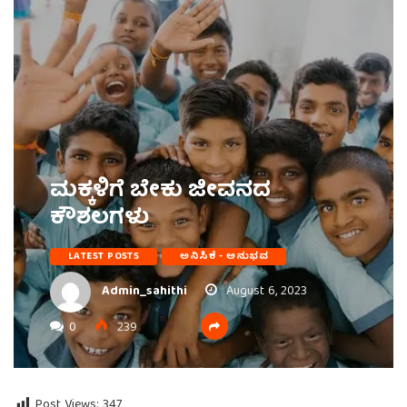
ಮಕ್ಕಳಿಗೆ ಬೇಕು ಜೀವನದ
ಕೌಶಲಗಳು
LATEST POSTS
ಅನಿಸಿಕೆ - ಅನುಭವ
Admin_sahithi
August 6, 2023
0
239
Post Views:
347