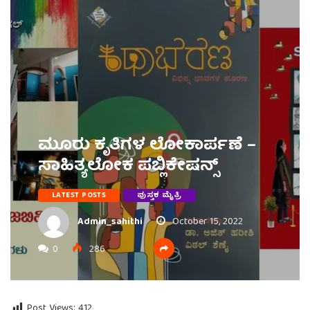
ಮೂರು ಕೃತಿಗಳ ಲೋಕಾರ್ಪಣೆ –
ಸಾಹಿತ್ಯಲೋಕ ಪಬ್ಲಿಕೇಷನ್ಸ್
LATEST POSTS
ಪುಸ್ತಕ ಮೈತ್ರಿ
Admin_sahithi
October 15, 2022
0
286
Post Views:
412