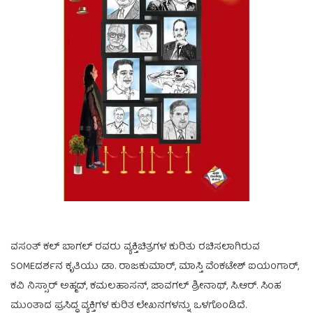
ವಸಂತ್ ಕಲ್ ಬಾಗಲ್ ರವರು ವ್ಯಕ್ತಿಚಿತ್ರಗಳ ಕುರಿತು ರಚಿಸಲಾಗಿರುವ
SOMEದರ್ಶನ ಕೃತಿಯು ಡಾ. ರಾಜಕುಮಾರ್, ಮಾಸ್ತಿ ವೆಂಕಟೇಶ್ ಐಯಂಗಾರ್,
ಕವಿ ನಿಸ್ಸಾರ್ ಅಹ್ಮದ್, ಕಮಲಹಾಸನ್, ಜಾವಗಲ್ ಶ್ರೀನಾಥ್, ಸಿ.ಆರ್. ಸಿಂಹ
ಮುಂತಾದ ಪ್ರಸಿದ್ಧ ವ್ಯಕ್ತಿಗಳ ಕುರಿತ ಲೇಖನಗಳನ್ನು ಒಳಗೊಂಡಿದೆ.