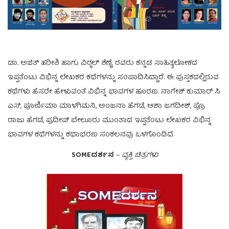
ಡಾ. ಅಜಿತ್ ಹರೀಶಿ ಹಾಗು ವಿಠ್ಠಲ್ ಶೆಣೈ ರವರು ಕನ್ನಡ ಸಾಹಿತ್ಯಲೋಕದ
ಇಪ್ಪತೆಂಟು ವಿಭಿನ್ನ ಲೇಖಕರ ಕಥೆಗಳನ್ನು ಸಂಪಾದಿಸಿದ್ದಾರೆ. ಈ ಪುಸ್ತಕದಲ್ಲಿರುವ
ಕಥೆಗಳು ಹೆಸರೇ ಹೇಳುವಂತೆ ವಿಭಿನ್ನ ಭಾವಗಳ ಹೂರಣ. ನಾಗೇಶ್ ಕುಮಾರ್ ಸಿ
ಎಸ್, ಪೂರ್ಣಿಮಾ ಮಾಳಗಿಮನಿ, ಅಂಜನಾ ಹೆಗಡೆ, ಆಶಾ ಜಗದೀಶ್, ಪ್ರೊ
ರಾಜು ಹೆಗಡೆ, ಪ್ರದೀಪ್ ಬೇಲೂರು ಮುಂತಾದ ಇಪ್ಪತೆಂಟು ಲೇಖಕರ ವಿಭಿನ್ನ
ಭಾವಗಳ ಕಥೆಗಳನ್ನು ಕಥಾಭರಣ ಸಂಕಲನವು ಒಳಗೊಂಡಿದೆ.
SOMEದರ್ಶನ
–
ವ್ಯಕ್ತಿ ಚಿತ್ರಗಳು