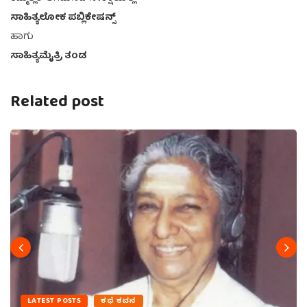
ಸಾಹಿತ್ಯಲೋಕ ಪಬ್ಲಿಕೇಷನ್ಸ್
ಹಾಗು
ಸಾಹಿತ್ಯಮೈತ್ರಿ ತಂಡ
Related post
LATEST POSTS
ಕಥೆ ಕವನ