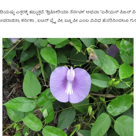
ಷ್ಟು ಎತ್ತರಕ್ಕೆ ಹಬ್ಬುತ್ತದೆ. “ಕ್ಲಿಟೋರಿಯಾ ತೆರ್ನಟೀ” ಅಥವಾ “ಏಶಿಯನ್ ಪಿಜನ್ ವಿ
ಜಿತಾ, ಕರ್ನಿಕಾ , ಬಟರ್ ಫ್ಲೈ ಪೀ, ಬ್ಲೂ ಪೀ ಎಂಬ ವಿವಿಧ ಹೆಸರಿನಿಂದಲೂ ಗುರುತಿ