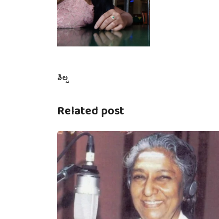
ಶಿಲ್ಪ
Related post