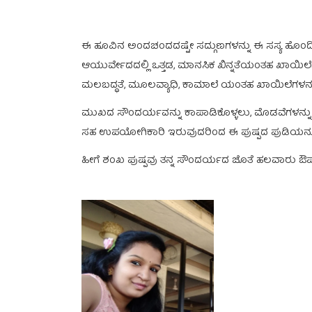
ಈ ಹೂವಿನ ಅಂದಚಂದದಷ್ಟೇ ಸದ್ಗುಣಗಳನ್ನು ಈ ಸಸ್ಯ ಹೊಂದಿದೆ. ವ
ಆಯುರ್ವೇದದಲ್ಲಿ ಒತ್ತಡ, ಮಾನಸಿಕ ಖಿನ್ನತೆಯಂತಹ ಖಾಯಿಲ
ಮಲಬದ್ಧತೆ, ಮೂಲವ್ಯಾಧಿ, ಕಾಮಾಲೆ ಯಂತಹ ಖಾಯಿಲೆಗಳನ್ನು
ಮುಖದ ಸೌಂದರ್ಯವನ್ನು ಕಾಪಾಡಿಕೊಳ್ಳಲು, ಮೊಡವೆಗಳನ್ನು ಕ
ಸಹ ಉಪಯೋಗಿಕಾರಿ ಇರುವುದರಿಂದ ಈ ಪುಷ್ಪದ ಪುಡಿಯನ್ನ
ಹೀಗೆ ಶಂಖ ಪುಷ್ಪವು ತನ್ನ ಸೌಂದರ್ಯದ ಜೊತೆ ಹಲವಾರು ಔಷಧ