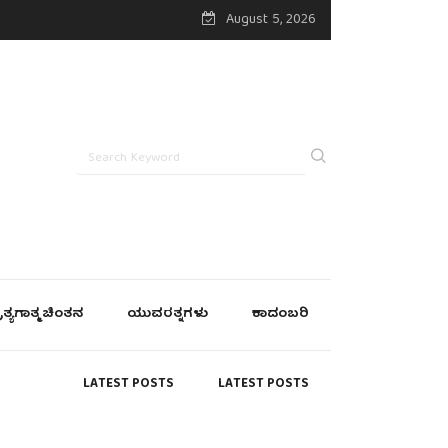
August 5, 2026
್ರತ್ಯಗಾತ್ಮ ಚಿಂತನ
ಯುವರತ್ನಗಳು
ಕಾದಂಬರಿ
LATEST POSTS
LATEST POSTS