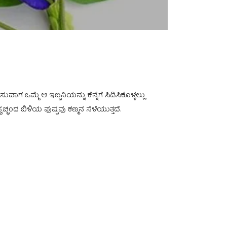
ಮೆ ಆ ಇಬ್ಬನಿಯನ್ನು ಕೆನ್ನೆಗೆ ಸಿಡಿಸಿಕೊಳ್ಳಲ್ಲು
ಚ್ಛಂದ ಬಿಳಿಯ ಪುಷ್ಪವು ಕಣ್ಮನ ಸೆಳೆಯುತ್ತದೆ.