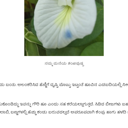
ನಮ್ಮ ಮನೆಯ ಶಂಖಪುಷ್ಪ
ು ಬಂತು. ಅಲಂಕರಿಸಿದ ಹೆಣ್ಣಿಗೆ ದೃಷ್ಟಿ ಬೊಟ್ಟು ಇಟ್ಟಂತೆ ಹೂವಿನ ಎಡಬದಿಯಲ್ಲಿ ನೀಲಿಯ
ಂಡಿದ್ದು ಇವನ್ನು ಗೌರಿ ಹೂ ಎಂದು ಸಹ ಕರೆಯಲ್ಲಾಗುತ್ತದೆ. ಸಿಡಿದ ಬೀಜಗಳು ಬಹಳ ನ
ಗುಲಾಬಿ, ಬಣ್ಣಗಳಲ್ಲಿ ಹೆಚ್ಚು ಕಂಡು ಬರುವದಲ್ಲದೆ ಅಪರೂಪವಾಗಿ ಕೆಂಪು ಹಾಗು ಹಳದಿ 