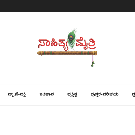
ಪ್ರಾಣಿ-ಪಕ್ಷಿ
ಇತಿಹಾಸ
ವ್ಯಕ್ತಿತ್ವ
ಪುಸ್ತಕ-ಪರಿಚಯ
ಪ