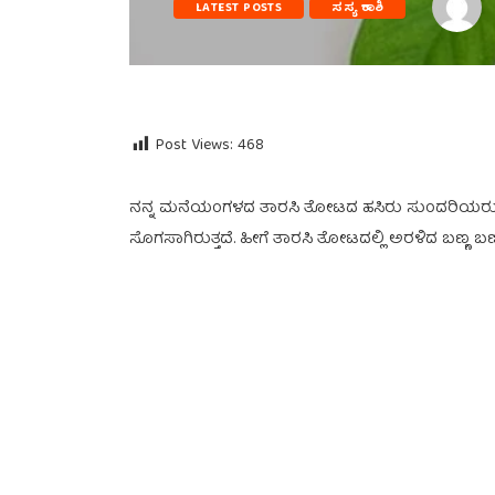
LATEST POSTS
ಸಸ್ಯ ಕಾಶಿ
Post Views:
468
ನನ್ನ ಮನೆಯಂಗಳದ ತಾರಸಿ ತೋಟದ ಹಸಿರು ಸುಂದರಿಯರು ಮುಂಗಾ
ಸೊಗಸಾಗಿರುತ್ತದೆ. ಹೀಗೆ ತಾರಸಿ ತೋಟದಲ್ಲಿ ಅರಳಿದ ಬಣ್ಣ ಬಣ್ಣದ