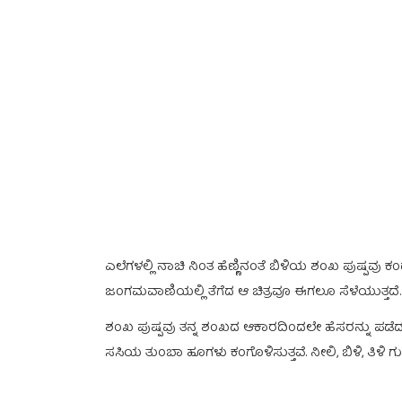
ಎಲೆಗಳಲ್ಲಿ ನಾಚಿ ನಿಂತ ಹೆಣ್ಣಿನಂತೆ ಬಿಳಿಯ ಶಂಖ ಪುಷ್ಪವು ಕಂಡ
ಜಂಗಮವಾಣಿಯಲ್ಲಿ ತೆಗೆದ ಆ ಚಿತ್ರವೂ ಈಗಲೂ ಸೆಳೆಯುತ್ತದೆ.
ಶಂಖ ಪುಷ್ಪವು ತನ್ನ ಶಂಖದ ಆಕಾರದಿಂದಲೇ ಹೆಸರನ್ನು ಪಡೆದುಕೊ
ಸಸಿಯ ತುಂಬಾ ಹೂಗಳು ಕಂಗೊಳಿಸುತ್ತವೆ. ನೀಲಿ, ಬಿಳಿ, ತಿಳಿ 