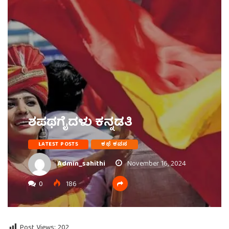
ಶಪಥಗೈದಳು ಕನ್ನಡತಿ
LATEST POSTS
ಕಥೆ ಕವನ
Admin_sahithi
November 16, 2024
0
186
Post Views:
202