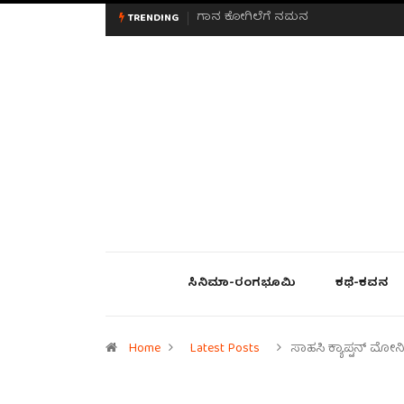
ಮನಸಿನ ಸವಿಭಾವ
TRENDING
ಸಿನಿಮಾ-ರಂಗಭೂಮಿ
ಕಥೆ-ಕವನ
Home
Latest Posts
ಸಾಹಸಿ ಕ್ಯಾಪ್ಟನ್ ಮೋನ