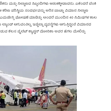
ು ಮತ್ತು ನಿಲ್ದಾಣದ ಸಿಬ್ಬಂದಿಗಳು ಆತಂಕಕ್ಕೀಡಾದರು. ಏಕೆಂದರೆ ಬೆಂಕಿ
ಆ ಕಠಿಣ ಪರಿಸ್ಥಿಯ ಸಂದರ್ಭವನ್ನು ಅರಿತ ಪಾಟ್ನಾ ವಿಮಾನ ನಿಲ್ದಾಣ
 ಎಮರ್ಜೆನ್ಸಿ ಘೋಷಣೆ ಮಾಡಿತ್ತು. ಅಂದರೆ ಮುಂದಿನ 40 ನಿಮಿಷಗಳ ಕಾಲ
್ ಆಗುವಂತಿಲ್ಲ. ಇಷ್ಟೆಲ್ಲಾ ವ್ಯವಸ್ಥೆಗಳು ಆಗುತ್ತಿದ್ದಂತೆ ವಿಮಾನದ
 ಮಾಡುವ ಕೆಲಸ ಪೈಲೆಟ್ ಕ್ಯಾಪ್ಟನ್ ಮೋನಿಕಾ ಅವರ ಹೆಗಲ ಮೇಲಿತ್ತು.