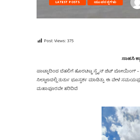
LATEST POSTS
ಯುವರತ್ನಗಳು
Post Views:
375
ಸಾಹಸಿ ಕ್
ಪಾಟ್ನಾದಿಂದ ದೆಹಲಿಗೆ ಹೊರಟಿಟ್ದ ಸ್ಪೈಸ್ ಜೆಟ್ ಬೋಯಿಂಗ್ –
ನಿಲ್ದಾಣದಲ್ಲಿ ತುರ್ತು ಭೂಸ್ಪರ್ಶ ಮಾಡಿತ್ತು. ಈ ವೇಳೆ ಸಮಯಪ್
ಮಹಾಪೂರವೇ ಹರಿದಿದೆ