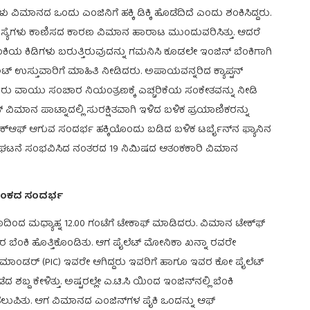
ಗಳು ವಿಮಾನದ ಒಂದು ಎಂಜಿನಿಗೆ ಹಕ್ಕಿ ಡಿಕ್ಕಿ ಹೊಡೆದಿದೆ ಎಂದು ಶಂಕಿಸಿದ್ದರು.
ಯೆಗಳು ಕಾಣಿಸದ ಕಾರಣ ವಿಮಾನ ಹಾರಾಟ ಮುಂದುವರಿಸಿತ್ತು. ಆದರೆ
ೆಂಕಿಯ ಕಿಡಿಗಳು ಬರುತ್ತಿರುವುದನ್ನು ಗಮನಿಸಿ ಕೂಡಲೇ ಇಂಜಿನ್ ಬೆಂಕಿಗಾಗಿ
ಟ್ ಉಸ್ತುವಾರಿಗೆ ಮಾಹಿತಿ ನೀಡಿದರು. ಅಪಾಯವನ್ನರಿದ ಕ್ಯಾಪ್ಟನ್
ಿ, ಅವರು ವಾಯು ಸಂಚಾರ ನಿಯಂತ್ರಣಕ್ಕೆ ಎಚ್ಚರಿಕೆಯ ಸಂಕೇತವನ್ನು ನೀಡಿ
ಸ್ ವಿಮಾನ ಪಾಟ್ನಾದಲ್ಲಿ ಸುರಕ್ಷಿತವಾಗಿ ಇಳಿದ ಬಳಿಕ ಪ್ರಯಾಣಿಕರನ್ನು
ಕ್‌ಆಫ್ ಆಗುವ ಸಂದರ್ಭ ಹಕ್ಕಿಯೊಂದು ಬಡಿದ ಬಳಿಕ ಟರ್ಬೈನ್‌ನ ಫ್ಯಾನಿನ
ಈ ಘಟನೆ ಸಂಭವಿಸಿದ ನಂತರದ 19 ನಿಮಿಷದ ಆತಂಕಕಾರಿ ವಿಮಾನ
ಂಕದ ಸಂದರ್ಭ
ಾಣದಿಂದ ಮಧ್ಯಾಹ್ನ 12.00 ಗಂಟೆಗೆ ಟೇಕಾಫ್ ಮಾಡಿದರು. ವಿಮಾನ ಟೇಕ್‌ಫ್
ನಂತರ ಬೆಂಕಿ ಹೊತ್ತಿಕೊಂಡಿತು. ಆಗ ಪೈಲೆಟ್ ಮೋನಿಕಾ ಖನ್ನಾ ರವರೇ
್ ಕಮಾಂಡರ್ (PIC) ಇವರೇ ಆಗಿದ್ದರು ಇವರಿಗೆ ಹಾಗೂ ಇವರ ಕೋ ಪೈಲೆಟ್
ೆದ ಶಬ್ದ ಕೇಳಿತ್ತು. ಅಷ್ಟರಲ್ಲೇ ಎ.ಟಿ.ಸಿ ಯಿಂದ ಇಂಜಿನ್‌ನಲ್ಲಿ ಬೆಂಕಿ
ತಲುಪಿತು. ಆಗ ವಿಮಾನದ ಎಂಜಿನ್‌ಗಳ ಪೈಕಿ ಒಂದನ್ನು ಆಫ್