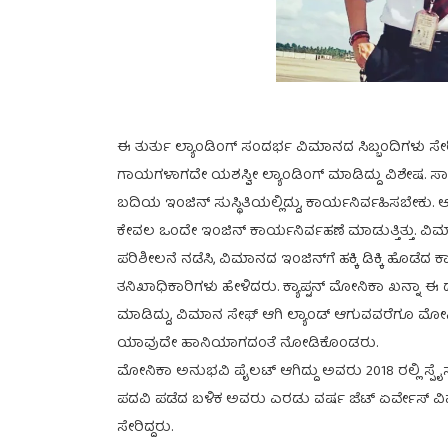
ಈ ತುರ್ತು ಲ್ಯಾಂಡಿಂಗ್ ಸಂದರ್ಭ ವಿಮಾನದ ಸಿಬ್ಬಂದಿಗಳು ಸೇ
ಗಾಯಗಳಾಗದೇ ಯಶಸ್ವೀ ಲ್ಯಾಂಡಿಂಗ್ ಮಾಡಿದ್ದು ವಿಶೇಷ.
ಬದಿಯ ಇಂಜಿನ್ ಸುಸ್ಥಿತಿಯಲ್ಲಿದ್ದು, ಕಾರ್ಯನಿರ್ವಹಿಸಬೇಕು
ಕೇವಲ ಒಂದೇ ಇಂಜಿನ್ ಕಾರ್ಯನಿರ್ವಹಣೆ ಮಾಡುತ್ತಿತ್ತು. 
ಪರಿಶೀಲನೆ ನಡೆಸಿ, ವಿಮಾನದ ಇಂಜಿನ್‌ಗೆ ಹಕ್ಕಿ ಡಿಕ್ಕಿ ಹೊಡೆದ 
ತನಿಖಾಧಿಕಾರಿಗಳು ಹೇಳಿದರು. ಕ್ಯಾಪ್ಟನ್ ಮೋನಿಕಾ ಖನ್ನ
ಮಾಡಿದ್ದು, ವಿಮಾನ ಸೇಫ್ ಆಗಿ ಲ್ಯಾಂಡ್ ಆಗುವವರೆಗೂ ಮೋ
ಯಾವುದೇ ಹಾನಿಯಾಗದಂತೆ ನೋಡಿಕೊಂಡರು.
ಮೋನಿಕಾ ಅನುಭವಿ ಪೈಲಟ್ ಆಗಿದ್ದು ಅವರು 2018 ರಲ್ಲಿ ಸ್ಪೈಸ
ಪದವಿ ಪಡೆದ ಬಳಿಕ ಅವರು ಎರಡು ವರ್ಷ ಜೆಟ್ ಏರ್ವೇಸ್ ವಿಮಾನ
ಸೇರಿದ್ದರು.