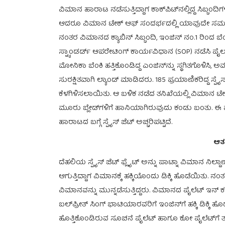
ವಿಮಾನ ಹಾರಾಟ ನಡೆಸುತ್ತಿದ್ದಾಗ ಕಾಕ್‌ಪಿಟ್‌ನಲ್ಲಿದ್ದ ಸಿಬ್ಬಂದಿ
ಆದರೂ ವಿಮಾನ ಟೇಕ್ ಆಫ್ ಸಂದರ್ಭದಲ್ಲಿ ಯಾವುದೇ ಸಮಸ್
ನಂತರ ವಿಮಾನದ ಕ್ಯಾಬಿನ್ ಸಿಬ್ಬಂದಿ, ಇಂಜಿನ್ ನಂ.1 ರಿಂದ ಬ
ಸ್ಟ್ಯಾಂಡರ್ಡ್ ಆಪರೇಟಿಂಗ್ ಕಾರ್ಯವಿಧಾನ (SOP) ನಡೆಸಿ ಪೈಲ
ಮೋನಿಕಾ ಬೆಂಕಿ ಹತ್ತಿಕೊಂಡಿದ್ದ ಎಂಜಿನ್‌ನ್ನು ಸ್ಥಗಿತಗೊಳಿಸ
ಸುರಕ್ಷಿತವಾಗಿ ಲ್ಯಾಂಡ್ ಮಾಡಿದರು. 185 ಪ್ರಯಾಣಿಕರಿದ್ದ ಸ್ಪೈ
ಕೆಳಗಿಳಿಸಲಾಯಿತು. ಆ ಬಳಿಕ ನಡೆದ ತನಿಖೆಯಲ್ಲಿ ವಿಮಾನ ಟೇ
ಮೂರು ಬ್ಲೇಡ್‌ಗಳಿಗೆ ಹಾನಿಯಾಗಿರುವುದು ಕಂಡು ಬಂತು. 
ಹಾರಾಟದ ಬಗ್ಗೆ ಸ್ಪೈಸ್ ಜೆಟ್ ಅಚ್ಚರಿಪಟ್ಟಿದೆ.
ಆತ
ದೆಹಲಿಯ ಸ್ಪೈಸ್ ಜೆಟ್ ಫ್ಲೈಟ್ ಅನ್ನು ಪಾಟ್ನಾ ವಿಮಾನ ನಿಲ್ದ
ಆಗುತ್ತಿದ್ದಾಗ ವಿಮಾನಕ್ಕೆ ಹಕ್ಕಿಯೊಂದು ಡಿಕ್ಕಿ ಹೊಡೆಯಿತು. 
ವಿಮಾನವನ್ನು ಮುನ್ನಡೆಸುತ್ತಿದ್ದರು. ವಿಮಾನದ ಪೈಲೆಟ್ ಇನ
ಬಲ್‌ಪ್ರೀತ್ ಸಿಂಗ್ ಭಾಟಿಯಾರವರಿಗೆ ಇಂಜಿನ್‌ಗೆ ಹಕ್ಕಿ ಡಿಕ್ಕಿ ಹೊಡ
ಹೊತ್ತಿಕೊಂಡಿರುವ ಸೂಚನೆ ಪೈಲೆಟ್ ಹಾಗೂ ಕೋ ಪೈಲೆಟ್‌ಗೆ 