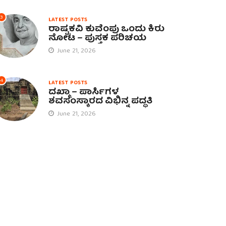
3
LATEST POSTS
ರಾಷ್ಟ್ರಕವಿ ಕುವೆಂಪು ಒಂದು ಕಿರು
ನೋಟ – ಪುಸ್ತಕ ಪರಿಚಯ
June 21, 2026
4
LATEST POSTS
ದಖ್ಮಾ – ಪಾರ್ಸಿಗಳ
ಶವಸಂಸ್ಕಾರದ ವಿಭಿನ್ನ ಪದ್ಧತಿ
June 21, 2026