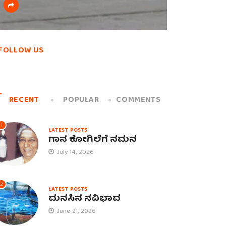
FOLLOW US
RECENT
POPULAR
COMMENTS
1
LATEST POSTS
ಗಾನ ಕೋಗಿಲೆಗೆ ನಮನ
July 14, 2026
2
LATEST POSTS
ಮನಸಿನ ಸವಿಭಾವ
June 21, 2026