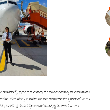
 ಕೆಲವೇ ಗಂಟೆಗಳಲ್ಲಿ ಪ್ರಪಂಚದ ಯಾವುದೇ ಮೂಲೆಯನ್ನೂ ತಲುಪಬಹುದು.
ಜಿನ್’ಗಳು. ಜೆಟ್ ಮತ್ತು ಸೂಪರ್ ಸಾನಿಕ್ ಇಂಜಿನ್‌ಗಳನ್ನು ಚಲಾಯಿಸಲು
್ನು ಹಿಂದೆ ಪುರುಷರಷ್ಟೇ ಚಲಾಯಿಸುತ್ತಿದ್ದರು. ಆದರೆ ಇಂದು