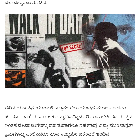
ಬೇಸವನ್ನುಂಟುಮಾಡಿದೆ.
ಈಗಿನ ಯಾಂತ್ರಿಕ ಯುಗದಲ್ಲಿ ಎಲ್ಲವೂ ಗಣಕಯಂತ್ರದ ಮೂಲಕ ಅಥವಾ
ಚರದೂರವಾಣಿಯ ಮೂಲಕ ನಮ್ಮ ದಿನನಿತ್ಯದ ವಹಿವಾಟುಗಳು ನಡೆಯುತ್ತಿವೆ.
ಇಂತಹ ವಹಿವಾಟುಗಳನ್ನು ಮಾಡುವಾಗಲೂ ಸಹ ನಾವು ಎಷ್ಟು ಮುಂಜಾಗ್ರತಾ
ಕ್ರಮಗಳನ್ನು ಪಾಲಿಸಿದರೂ ಕೂಡ ಕಮ್ಮಿಯೇ. ಏಕೆಂದರೆ ಇಂದಿನ