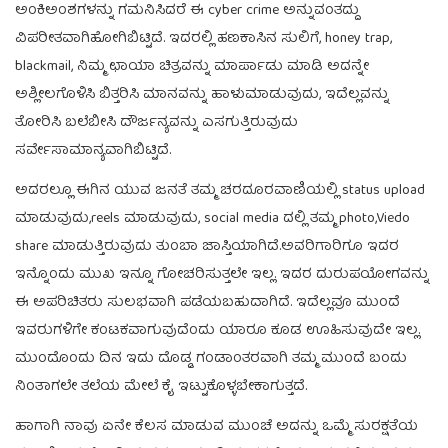
ಅಂಕಿಅಂಶಗಳನ್ನು ಗಮನಿಸಿದರೆ ಈ cyber crime ಅನ್ನುವಂತದ್ದು
ವಿಪರೀತವಾಗಿಹೋಗಿಬಿಟ್ಟಿದೆ. ಇದರಲ್ಲಿ ಹಣಕಾಸಿನ ಸುಲಿಗೆ, honey trap,
blackmail, ನಿಮ್ಮ ಛಾಯಾ ಚಿತ್ರವನ್ನು ಮಾರ್ಪಾಡು ಮಾಡಿ ಅದನ್ನೇ
ಅಶ್ಲೀಲಗೊಳಿಸಿ ಬಿತ್ತರಿಸಿ ಮಾನವನ್ನು ಹಾಳುಮಾಡುವುದು, ಇದೆಲ್ಲವನ್ನು
ತೋರಿಸಿ ಬಲೆಬೀಸಿ ದೌರ್ಜನ್ಯವನ್ನು ಎಸಗುತ್ತಿರುವುದು
ಸರ್ವೇಸಾಮಾನ್ಯವಾಗಿಬಿಟ್ಟಿದೆ.
ಅದರಲ್ಲೂ ಈಗಿನ ಯುವ ಜನತೆ ತಮ್ಮ ಚರದೂರವಾಣಿಯಲ್ಲಿ status upload
ಮಾಡುವುದು,reels ಮಾಡುವುದು, social media ದಲ್ಲಿ ತಮ್ಮ photo,Viedo
share ಮಾಡುತ್ತಿರುವುದು ತುಂಬಾ ಜಾಸ್ತಿಯಾಗಿದೆ.ಅವರಿಗಾರಿಗೂ ಇದರ
ಇನ್ನೊಂದು ಮುಖ ಇನ್ನೂ ಗೋಚರಿಸುತ್ತಲೇ ಇಲ್ಲ. ಇದರ ದುರುಪಯೋಗವನ್ನು
ಈ ಅಪರಿಚಿತರು ಸುಲಭವಾಗಿ ಪಡೆಯಬಹುದಾಗಿದೆ. ಇದೆಲ್ಲವೂ ಮುಂದೆ
ಇವರುಗಳಿಗೇ ಕಂಟಕವಾಗುವುದೆಂದು ಯಾರೂ ಕೂಡ ಊಹಿಸುವುದೇ ಇಲ್ಲ.
ಮುಂದೊಂದು ದಿನ ಇದು ದೊಡ್ಡ ಗಂಡಾಂತರವಾಗಿ ತಮ್ಮ ಮುಂದೆ ಬಂದು
ನಿಂತಾಗಲೇ ತಲೆಯ ಮೇಲೆ ಕೈ ಇಟ್ಟುಕೊಳ್ಳಬೇಕಾಗುತ್ತದೆ.
ಹಾಗಾಗಿ ನಾವು ಏನೇ ಕೆಲಸ ಮಾಡುವ ಮುಂಚೆ ಅದನ್ನು ಒಮ್ಮೆ ಸುರಕ್ಷತೆಯ