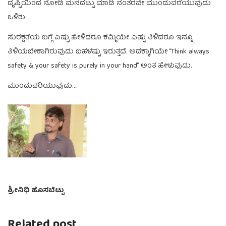
ದೃಷ್ಟಿಯಿಂದ ನೋಡಿ ಮನದಟ್ಟು ಮಾಡಿ ನಂತರವೇ ಮುಂದುವರೆಯುವುದು
ಒಳಿತು.
ಸುರಕ್ಷತೆಯ ಬಗ್ಗೆ ಎಷ್ಟು ಹೇಳಿದರೂ ಕಮ್ಮಿಯೇ ಎಷ್ಟು ತಿಳಿದರೂ ಇನ್ನೂ
ತಿಳಿಯಬೇಕಾಗಿರುವುದು ಬಹಳಷ್ಟು ಇರುತ್ತದೆ. ಅದಕ್ಕಾಗಿಯೇ “Think always
safety & your safety is purely in your hand” ಅಂತ ಹೇಳುವುದು.
ಮುಂದುವರಿಯುವುದು….
ಶ್ರೀನಿಧಿ ಹೊಸಬೆಟ್ಟು
Related post