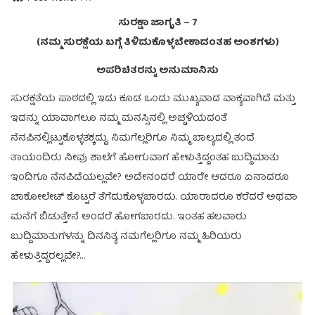
ಸುರಕ್ಷಾ ಜಾಗೃತಿ – 7
(ನಮ್ಮ ಸುರಕ್ಷೆಯ ಬಗ್ಗೆ ತಿಳಿದುಕೊಳ್ಳಬೇಕಾದಂತಹ ಅಂಶಗಳು)
ಅಪರಿಚಿತರನ್ನು ಅನುಮಾನಿಸು
ಸುರಕ್ಷತೆಯ ಪಾಠದಲ್ಲಿ ಇದು ಕೂಡ ಒಂದು ಮುಖ್ಯವಾದ ವಾಕ್ಯವಾಗಿದೆ ಮತ್ತು
ಇದನ್ನು ಯಾವಾಗಲೂ ನಮ್ಮ ಮನಸ್ಸಿನಲ್ಲಿ ಅಚ್ಚಳಿಯದಂತೆ
ನೆನಪಿನಲ್ಲಿಟ್ಟುಕೊಳ್ಳತಕ್ಕದ್ದು. ನಿಮಗೆಲ್ಲರಿಗೂ ನಿಮ್ಮ ಬಾಲ್ಯದಲ್ಲಿ ತಂದೆ
ತಾಯಂದಿರು ನೀವು ಶಾಲೆಗೆ ಹೋಗುವಾಗ ಹೇಳುತ್ತಿದ್ದಂತಹ ಬುದ್ದಿಮಾತು
ಇಂದಿಗೂ ನೆನಪಿದೆಯಲ್ಲವೇ? ಅದೇನಂದರೆ ಯಾರೇ ಆದರೂ ಏನಾದರೂ
ಚಾಕೋಲೇಟ್ ಕೊಟ್ಟರೆ ತೆಗೆದುಕೊಳ್ಳಬಾರದು. ಯಾರಾದರೂ ಕರೆದರೆ ಅಥವಾ
ಮನೆಗೆ ಬಿಡುತ್ತೇನೆ ಅಂದರೆ ಹೋಗಬಾರದು. ಇಂತಹ ಹಲವಾರು
ಬುದ್ದಿಮಾತುಗಳನ್ನು ದಿನನಿತ್ಯ ನಮಗೆಲ್ಲರಿಗೂ ನಮ್ಮ ಹಿರಿಯರು
ಹೇಳುತ್ತಿದ್ದರಲ್ಲವೇ?…