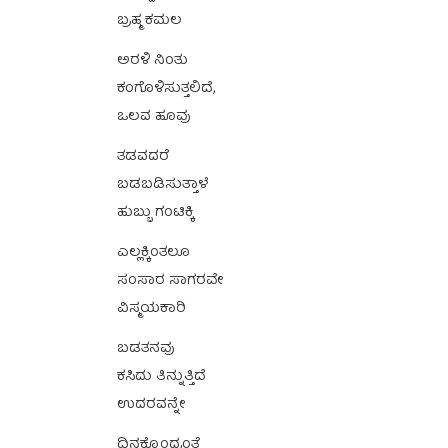
ಬ್ರಹ್ಮ ಕಮಲ
ಅರಳಿ ನಿಂತು
ಕಂಗೊಳಿಸುತ್ತಲಿದೆ,
ಒಲವ ಹೂವು
ತಡವದರೆ
ಬಡಬಡಿಸುತ್ತಾಳೆ
ಹುಬ್ಬು ಗಂಟಿಕ್ಕಿ
ಎಲ್ಲಕ್ಕಿಂತಲೂ
ಸಂಸಾರ ಸಾಗರವೇ
ವಿಸ್ಮಯಕಾರಿ
ಬಡತನವು
ಕಸಿದು ತಿನ್ನುತ್ತಿದೆ
ಉದರವನ್ನೇ
ದಿನಕ್ಕೊಂದ್ರಂತೆ