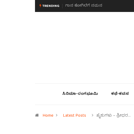
ಮನಸಿನ ಸವಿಭಾವ
TRENDING
ಸಿನಿಮಾ-ರಂಗಭೂಮಿ
ಕಥೆ-ಕವನ
Home
Latest Posts
ಹೈಕುಗಳು – ಶ್ರೀಧರ…