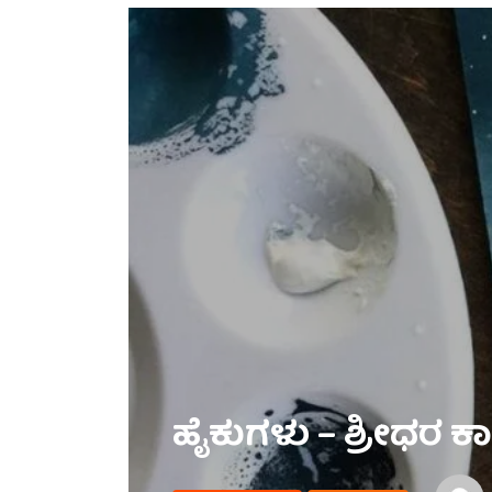
ಹೈಕುಗಳು – ಶ್ರೀಧರ ಕಾ