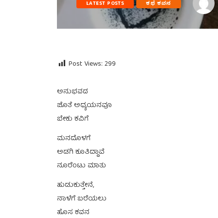
LATEST POSTS
ಕಥೆ ಕವನ
Post Views:
299
ಅನುಭವದ
ಜೊತೆ ಅಧ್ಯಯನವೂ
ಬೇಕು ಕವಿಗೆ
ಮನದೊಳಗೆ
ಅಡಗಿ ಕೂತಿದ್ದಾವೆ
ನೂರೆಂಟು ಮಾತು
ಹುಡುಕುತ್ತೇನೆ,
ನಾಳೆಗೆ ಬರೆಯಲು
ಹೊಸ ಕವನ