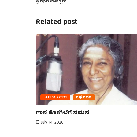
ಶ್ರೀಧರ ಕಾಡ್ಲೂರು
Related post
LATEST POSTS
ಕಥೆ ಕವನ
ನೋಟ –
ಗಾನ ಕೋಗಿಲೆಗೆ ನಮನ
July 14, 2026