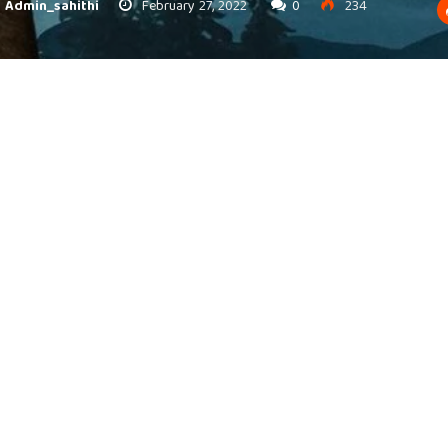
Admin_sahithi
February 27, 2022
0
234