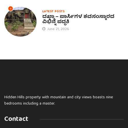
4
LATEST POSTS
ದಖ್ಮಾ – ಪಾರ್ಸಿಗಳ ಶವಸಂಸ್ಕಾರದ
ವಿಭಿನ್ನ ಪದ್ಧತಿ
June 21, 2026
Hidden Hills property with mountain and city views boasts nine
bedrooms including a master.
Contact