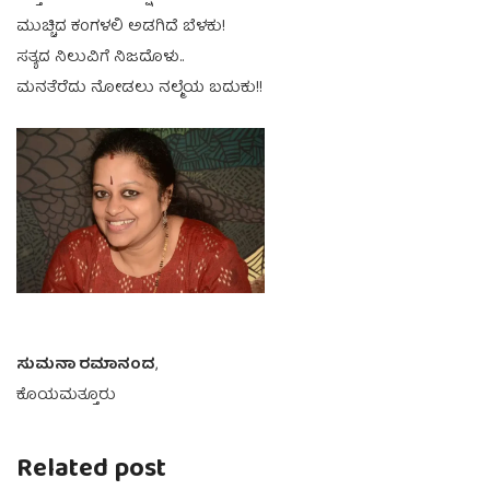
ಮುಚ್ಚಿದ ಕಂಗಳಲಿ ಅಡಗಿದೆ ಬೆಳಕು!
ಸತ್ಯದ ನಿಲುವಿಗೆ ನಿಜದೊಳು..
ಮನತೆರೆದು ನೋಡಲು ನಲ್ಮೆಯ ಬದುಕು!!
ಸುಮನಾ ರಮಾನಂದ
,
ಕೊಯಮತ್ತೂರು
Related post