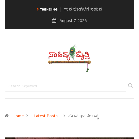
ಗಾನ ಕೋಗಿಲೆಗೆ ನಮನ
TRENDING
August 7, 2026
Home
Latest Posts
ಹೊಸ ಭಾವಲಾಸ್ಯ