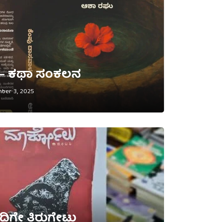
 – ಕಥಾ ಸಂಕಲನ
ber 3, 2025
ಧಿಗೇ ತಿರುಗೇಟು