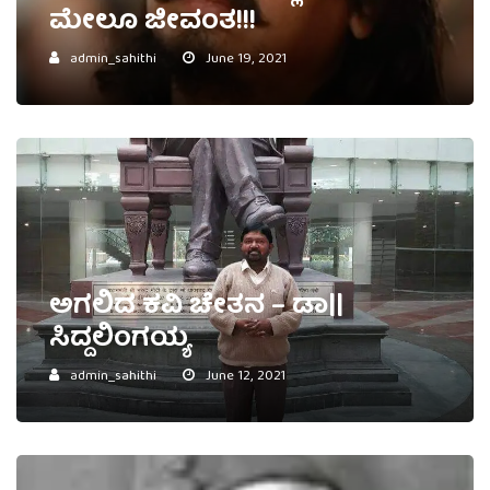
ಮೇಲೂ ಜೀವಂತ!!!
admin_sahithi
June 19, 2021
ಅಗಲಿದ ಕವಿ ಚೇತನ – ಡಾ||
ಸಿದ್ದಲಿಂಗಯ್ಯ
admin_sahithi
June 12, 2021