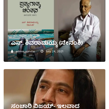
ಎನ್. ಶಿವರಾಮಯ್ಯ (ನೇನಂಶಿ)
admin_sahithi
July 24, 2021
ಸಂಚಾರಿ ವಿಜಯ್- ಇಲ್ಲವಾದ