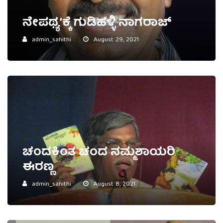
ನೇಪಥ್ಯ’ಕ್ಕೆ ಗುಡಿಹಳ್ಳಿ ನಾಗರಾಜ್
admin_sahithi
August 29, 2021
ಚಂದಕಿಂತ ಚಂದ ನಮ್ಮಶಾಯರಿ
ಈರಣ್ಣ
admin_sahithi
August 8, 2021