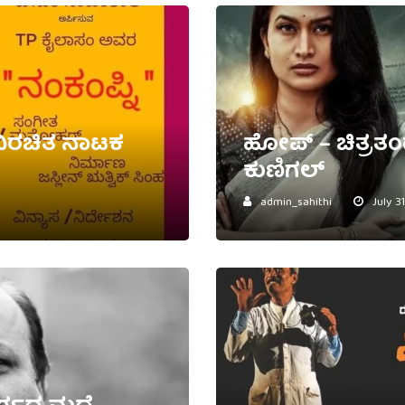
ಂ ವಿರಚಿತ ನಾಟಕ
ಹೋಪ್ – ಚಿತ್ರತ
ಕುಣಿಗಲ್
admin_sahithi
July 3