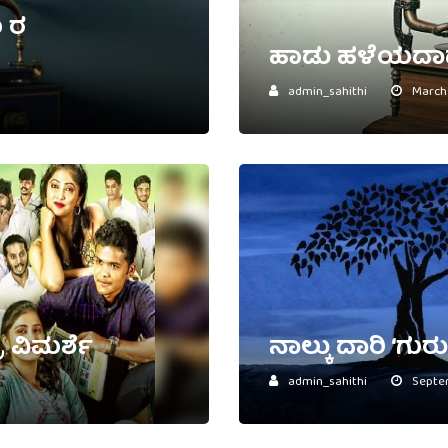
 ರ
ಹಾಡು ಹಳೆಯದಾ
admin_sahithi
March 
 ವಿಮರ್ಶೆ
ನಾಲ್ಕು ದಾರಿ ‘ಗುರ
admin_sahithi
Septem