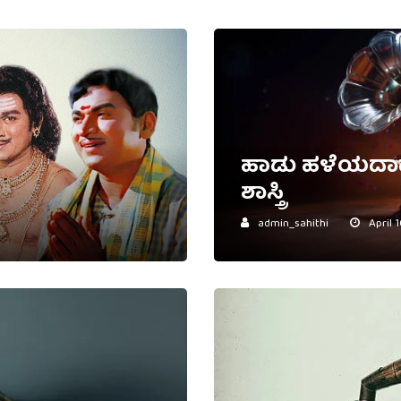
ಹಾಡು ಹಳೆಯದಾದ
ಶಾಸ್ತ್ರಿ
admin_sahithi
April 