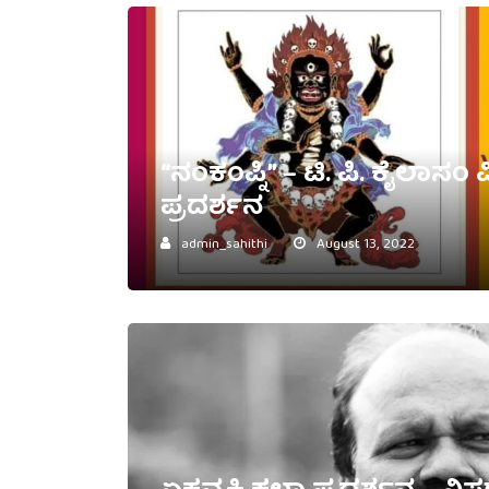
“ನಂಕಂಪ್ನಿ” – ಟಿ. ಪಿ. ಕೈಲಾಸ
ಪ್ರದರ್ಶನ
admin_sahithi
August 13, 2022