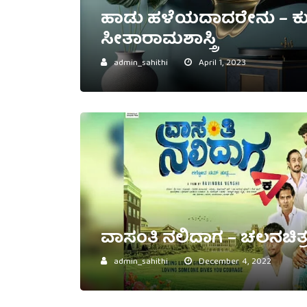
ಹಾಡು ಹಳೆಯದಾದರೇನು – ಕು
ಸೀತಾರಾಮಶಾಸ್ತ್ರಿ
admin_sahithi
April 1, 2023
ವಾಸಂತಿ ನಲಿದಾಗ – ಚಲನಚಿತ್ರ
admin_sahithi
December 4, 2022