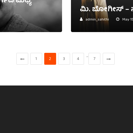
ರ್ಗದ ಮಧ್ಯೆ
ಮಿ. ಬೋಗೀಸ್ –
admin_sahithi
May 15
…
1
2
3
4
7