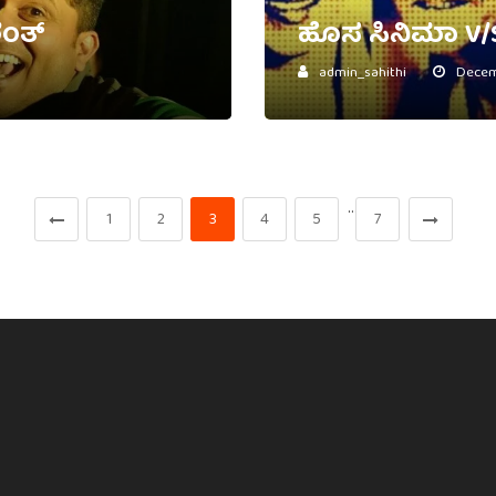
ರಂತ್
ಹೊಸ ಸಿನಿಮಾ V/
admin_sahithi
Decemb
…
1
2
3
4
5
7