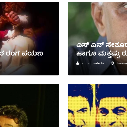
ಎಸ್ ಎನ್ ಸೇತೂರಾ
ಡುಗರ ರಂಗ ಪಯಣ
ಹಾಗೂ ಮತ್ತಷ್ಟು
admin_sahithi
Januar