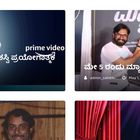
ಸ್ವಿ ಪ್ರಯೋಗಾತ್ಮಕ
ಮೇ 5 ರಂದು ಮ್ಯಾ
admin_sahithi
May 1,