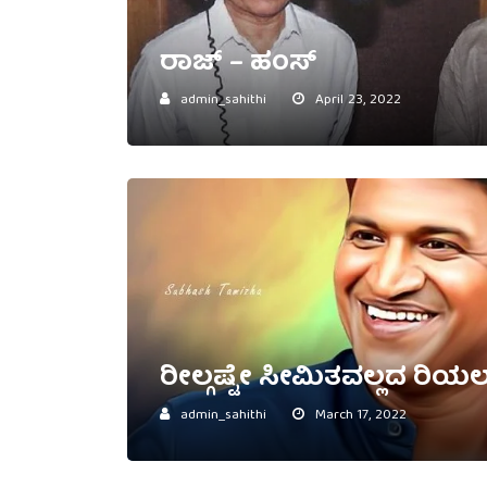
ರಾಜ್ – ಹಂಸ್
admin_sahithi
April 23, 2022
ರೀಲ್ಗಷ್ಟೇ ಸೀಮಿತವಲ್ಲದ ರಿಯ
admin_sahithi
March 17, 2022