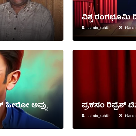
ವಿಶ್ವ ರಂಗಭೂಮಿ 
admin_sahithi
March 
ಲ್ ಹೀರೋ ಅಪ್ಪು
ಪ್ರಕಸಂ ರಿಫ್ರೆಶ್ ಟಿ
admin_sahithi
March 