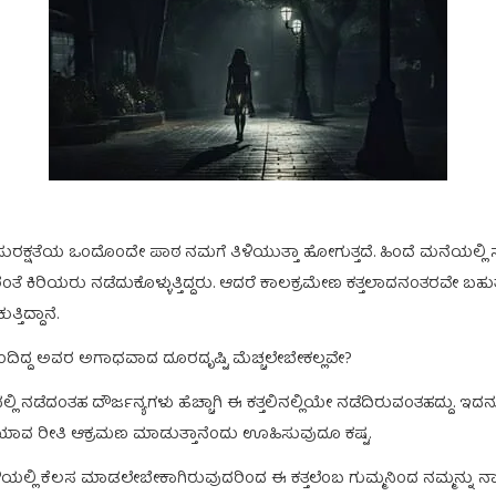
ುರಕ್ಷತೆಯ ಒಂದೊಂದೇ ಪಾಠ ನಮಗೆ ತಿಳಿಯುತ್ತಾ ಹೋಗುತ್ತದೆ. ಹಿಂದೆ ಮನೆಯಲ್ಲಿ ಸಂ
ದರಂತೆ ಕಿರಿಯರು ನಡೆದುಕೊಳ್ಳುತ್ತಿದ್ದರು. ಆದರೆ ಕಾಲಕ್ರಮೇಣ ಕತ್ತಲಾದನಂತರವೇ ಬ
ತಿದ್ದಾನೆ.
ಹಿಂದಿದ್ದ ಅವರ ಅಗಾಧವಾದ ದೂರದೃಷ್ಟಿ ಮೆಚ್ಚಲೇಬೇಕಲ್ಲವೇ?
ೇಶದಲ್ಲಿ ನಡೆದಂತಹ ದೌರ್ಜನ್ಯಗಳು ಹೆಚ್ಚಾಗಿ ಈ ಕತ್ತಲಿನಲ್ಲಿಯೇ ನಡೆದಿರುವಂತಹದ್ದು.
ಗ,ಯಾವ ರೀತಿ ಆಕ್ರಮಣ ಮಾಡುತ್ತಾನೆಂದು ಊಹಿಸುವುದೂ ಕಷ್ಟ.
ಳಿಯಲ್ಲಿ ಕೆಲಸ ಮಾಡಲೇಬೇಕಾಗಿರುವುದರಿಂದ ಈ ಕತ್ತಲೆಂಬ ಗುಮ್ಮನಿಂದ ನಮ್ಮನ್ನು ನ