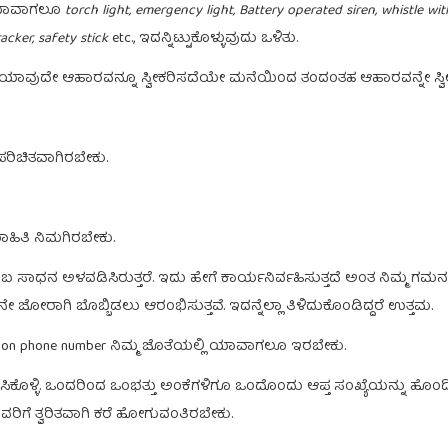
ಿ ಯಾವಾಗಲೂ
torch light, emergency light, Battery operated siren, whistle w
acker, safety stick
etc., ಇದನ್ನಿಟ್ಟುಕೊಳ್ಳುವುದು ಒಳಿತು.
ಯಾವುದೇ ಆಹಾರವನ್ನೂ ಸ್ವೀಕರಿಸದೆಯೇ ಮನೆಯಿಂದ ತಂದಂತಹ ಆಹಾರವನ್ನೇ ಸ್ವೀ
ಪರಿಚಿತವಾಗಿರಬೇಕು.
ಬ ಮಾಹಿತಿ ನಿಮಗಿರಬೇಕು.
ಬ ಸಾಧನ ಅಳವಡಿಸಿರುತ್ತರೆ. ಇದು ಹೇಗೆ ಕಾರ್ಯನಿರ್ವಹಿಸುತ್ತದೆ ಅಂತ ನಿಮ್ಮ ಗಮನದಲ್ಲ
ನೇ ಜೋರಾಗಿ ಬೊಬ್ಬಿಡಲು ಆರಂಭಿಸುತ್ತವೆ. ಇದನ್ನೆಲ್ಲಾ ತಿಳಿದುಕೊಂಡಿದ್ದರೆ ಉತ್ತಮ.
tation phone number ನಿಮ್ಮ ಜೊತೆಯಲ್ಲಿ‌ ಯಾವಾಗಲೂ ಇರಬೇಕು.
ಿಸಿಕೊಳ್ಳಿ. ಒಂದರಿಂದ ಒಂಭತ್ತು ಅಂಕೆಗಳಿಗೂ ಒಂದೊಂದು ಆಪ್ತ ಸಂಖ್ಯೆಯನ್ನು ಹೊ
ವರಿಗೆ ತ್ವರಿತವಾಗಿ ಕರೆ ಹೋಗುವಂತಿರಬೇಕು.