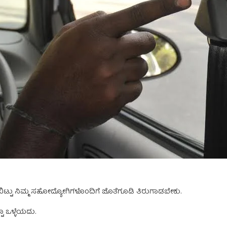
ನು ಬಿಟ್ಟು ನಿಮ್ಮ ಸಹೋದ್ಯೋಗಿಗಳೊಂದಿಗೆ ಜೊತೆಗೂಡಿ ತಿರುಗಾಡಬೇಕು.
ಟೂ ಒಳ್ಳೆಯದು.