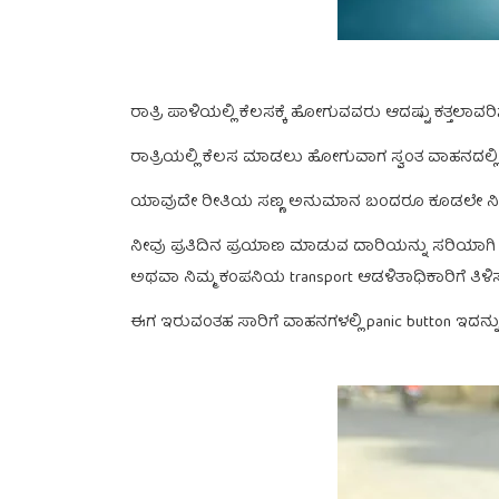
ರಾತ್ರಿ ಪಾಳಿಯಲ್ಲಿ ಕೆಲಸಕ್ಕೆ ಹೋಗುವವರು ಆದಷ್ಟು ಕತ್ತಲಾ
ರಾತ್ರಿಯಲ್ಲಿ ಕೆಲಸ ಮಾಡಲು ಹೋಗುವಾಗ ಸ್ವಂತ ವಾಹನದಲ್
ಯಾವುದೇ ರೀತಿಯ ಸಣ್ಣ ಅನುಮಾನ ಬಂದರೂ ಕೂಡಲೇ ನಿಮ್ಮ
ನೀವು ಪ್ರತಿದಿನ ಪ್ರಯಾಣ ಮಾಡುವ ದಾರಿಯನ್ನು ಸರಿಯಾಗಿ ಗಮ
ಅಥವಾ ನಿಮ್ಮ ಕಂಪನಿಯ transport ಆಡಳಿತಾಧಿಕಾರಿಗೆ ತಿಳಿ
ಈಗ ಇರುವಂತಹ ಸಾರಿಗೆ ವಾಹನಗಳಲ್ಲಿ panic button ಇದನ