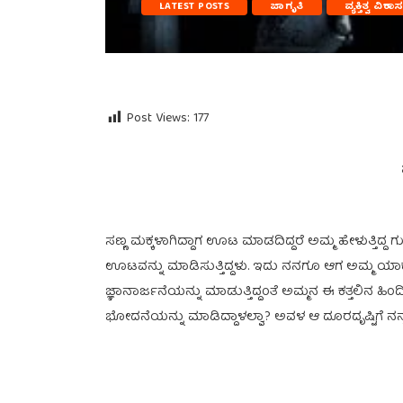
LATEST POSTS
ಜಾಗೃತಿ
ವ್ಯಕ್ತಿತ್ವ ವಿಕ
Post Views:
177
ಸಣ್ಣ ಮಕ್ಕಳಾಗಿದ್ದಾಗ ಊಟ ಮಾಡದಿದ್ದರೆ ಅಮ್ಮ ಹೇಳುತ್ತಿದ
ಊಟವನ್ನು ಮಾಡಿಸುತ್ತಿದ್ದಳು. ಇದು ನನಗೂ ಆಗ ಅಮ್ಮ ಯಾಕೆ ಈ ರ
ಜ್ಞಾನಾರ್ಜನೆಯನ್ನು ಮಾಡುತ್ತಿದ್ದಂತೆ ಅಮ್ಮನ ಈ ಕತ್ತಲಿನ ಹ
ಭೋದನೆಯನ್ನು ಮಾಡಿದ್ದಾಳಲ್ವಾ? ಅವಳ ಆ ದೂರದೃಷ್ಟಿಗೆ ನ