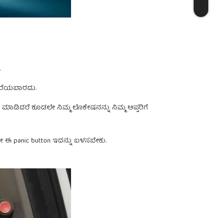
.
ಮರೆಯಬಾರದು.
ಾಡಿದರೆ ಕೂಡಲೇ ನಿಮ್ಮ ಲೊಕೇಷನನ್ನು ನಿಮ್ಮ ಆಪ್ತರಿಗೆ
 ಈ panic button ಇದನ್ನು ಬಳಸಬೇಕು.