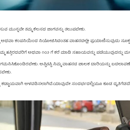
ವರಿಸುವ ಮುನ್ನವೇ ತಮ್ಮ ಕೆಲಸದ ಜಾಗವನ್ನು ತಲುಪಬೇಕು.
ಲಿ ಅಥವಾ ಕಂಪನಿಯಿಂದ ನಿಯೋಜಿಸಿದಂತಹ ವಾಹನದಲ್ಲೇ ಪ್ರಯಾಣಿಸುವುದು ಸೂಕ್ತ
 ಹತ್ತಿರದವರಿಗೆ ಅಥವಾ ೧೦೨ ಗೆ ಕರೆ ಮಾಡಿ ಸಹಾಯವನ್ನು ಪಡೆಯುವುದನ್ನು 
ನಿಸಿಕೊಂಡಿರಬೇಕು. ಅಪ್ಪಿತಪ್ಪಿ ನಿಮ್ಮ ವಾಹನದ ಚಾಲಕ ದಾರಿಯನ್ನು ಬದಲಾವಣೆ ಮ
ಸಬೇಕು.
್ನು ಕಡ್ಡಾಯವಾಗಿ ಅಳವಡಿಸಲಾಗಿದೆ.ಯಾವುದೇ ಸಂದರ್ಭದಲ್ಲಿಯೂ ಕೂಡ ದೃತಿಗೆಡದೇ