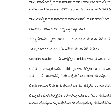
ರಾತ್ರಿ ಪಾಳಿಯಲ್ಲಿ ಕೆಲಸ ಮಾಡುವವರು ತಮ್ಮ ಜೊತೆಯಲ್ಲ
knife, necklaces with GPS tracker, Ear rings with GPS tr
ರಾತ್ರಿಯಲ್ಲಿ ಕೆಲಸ ಮಾಡುವ ಸಮಯದಲ್ಲಿ ಹೊರಗಡೆಯಿಂದ 
ಅಪರಿಚಿತರಿಂದ ದೂರವಿದ್ದಷ್ಟೂ ಒಳ್ಳೆಯದು.
ನಿಮ್ಮ ಕೆಲಸದ ಸ್ಥಳದ ಇಂಚಿಂಚಿನ ಮಾಹಿತಿಯೂ ನಿಮಗೆ ಚಿರ
ಎಲ್ಲಾ escape ಮಾರ್ಗಗಳ ಪರಿಚಯ ನಿಮಗಿರಬೇಕು.
Security station ಮತ್ತು ಎಲ್ಲೆಲ್ಲಿ securities ಇದ್ದಾರೆ ಎಂ
ಈಗಿರುವ ಎಲ್ಲಾ ಕೆಲಸದ buildings ಇದರಲ್ಲಿ fire alarms ಎಂ
ಇರುವಂತಹ ಜಾಗದಲ್ಲಿ ಬೆಂಕಿ ಹಚ್ಚಿದರೆ ಈ alarmಗಳು ತನ್ನಿಂತಾ
ನೀವು ಕಾರ್ಯನಿರ್ವಹಿಸುತ್ತಿರುವ ಜಾಗದ ಹತ್ತಿರದ police s
ನಿಮ್ಮ ಮೊಬೈಲಿನಲ್ಲಿ ತ್ವರಿತ ಕರೆಗಳನ್ನು ಯಾವಾಗಲೂ ನಮೂದ
ಒಂದು ಸಂಖ್ಯೆಯನ್ನು ಒತ್ತಿದರೂ ಆ ಸಂಖ್ಯೆಯಲ್ಲಿ ನಮೂದಿಸಿದ