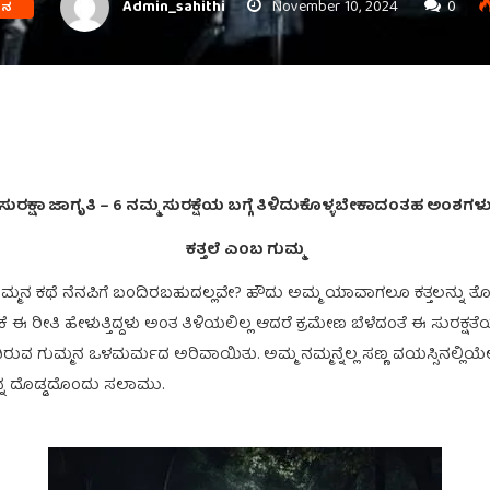
Admin_sahithi
November 10, 2024
0
ಾಸನ
ಸುರಕ್ಷಾ ಜಾಗೃತಿ – 6 ನಮ್ಮ ಸುರಕ್ಷೆಯ ಬಗ್ಗೆ ತಿಳಿದುಕೊಳ್ಳಬೇಕಾದಂತಹ ಅಂಶಗಳ
ಕತ್ತಲೆ ಎಂಬ ಗುಮ್ಮ
್ದ ಗುಮ್ಮನ ಕಥೆ ನೆನಪಿಗೆ ಬಂದಿರಬಹುದಲ್ಲವೇ? ಹೌದು ಅಮ್ಮ ಯಾವಾಗಲೂ ಕತ್ತಲನ್ನು
ೀತಿ ಹೇಳುತ್ತಿದ್ದಳು ಅಂತ ತಿಳಿಯಲಿಲ್ಲ ಆದರೆ ಕ್ರಮೇಣ ಬೆಳೆದಂತೆ ಈ ಸುರಕ್ಷತೆಯ ಬಗ್
ಿಂದಿರುವ ಗುಮ್ಮನ ಒಳಮರ್ಮದ ಅರಿವಾಯಿತು. ಅಮ್ಮ ನಮ್ಮನ್ನೆಲ್ಲ ಸಣ್ಣ ವಯಸ್ಸಿನಲ್ಲಿಯ
ನ್ನ ದೊಡ್ಡದೊಂದು ಸಲಾಮು.