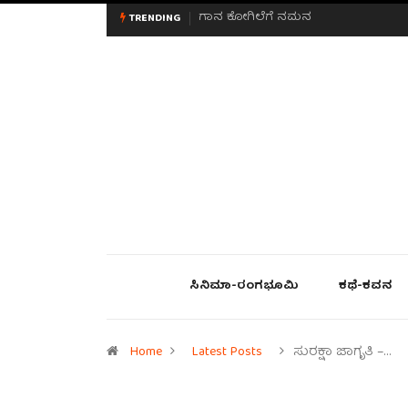
ಮನಸಿನ ಸವಿಭಾವ
TRENDING
ಸಿನಿಮಾ-ರಂಗಭೂಮಿ
ಕಥೆ-ಕವನ
Home
Latest Posts
ಸುರಕ್ಷಾ ಜಾಗೃತಿ –…